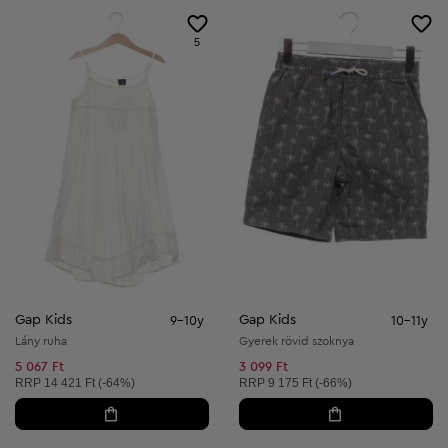
5
Gap Kids
Gap Kids
9-10y
10-11y
Lány ruha
Gyerek rövid szoknya
5 067 Ft
3 099 Ft
Ajánlott ár:
Ajánlott ár:
RRP
14 421 Ft (-64%)
RRP
9 175 Ft (-66%)