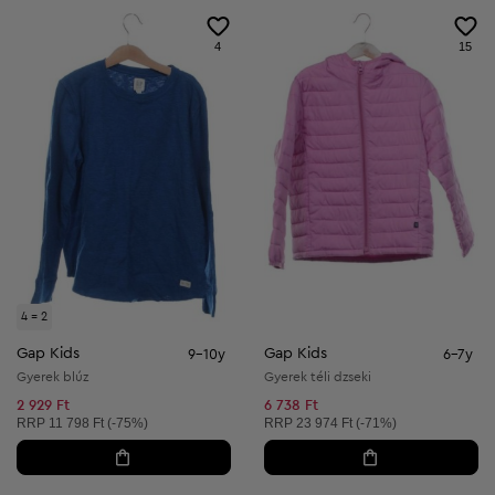
4
15
4 = 2
Gap Kids
Gap Kids
9-10y
6-7y
Gyerek blúz
Gyerek téli dzseki
2 929 Ft
6 738 Ft
Ajánlott ár:
Ajánlott ár:
RRP
11 798 Ft (-75%)
RRP
23 974 Ft (-71%)