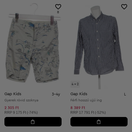
8
4 = 2
Gap Kids
Gap Kids
3-4y
L
Gyerek rövid szoknya
Férfi hosszú ujjú ing
2 305 Ft
8 389 Ft
Ajánlott ár:
Ajánlott ár:
RRP
9 175 Ft (-74%)
RRP
17 791 Ft (-52%)