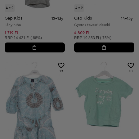
4 = 2
4 = 2
Gap Kids
Gap Kids
12-13y
14-15y
Lány ruha
Gyerek tavaszi dzseki
1 719 Ft
4 809 Ft
Ajánlott ár:
Ajánlott ár:
RRP
14 421 Ft (-88%)
RRP
19 853 Ft (-75%)
13
10