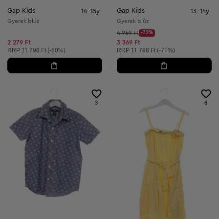
Gap Kids
Gap Kids
14-15y
13-14y
Gyerek blúz
Gyerek blúz
Kezdő ár:
4 959 Ft
-32%
Discount Price:
Csökkentett ár:
2 279 Ft
3 369 Ft
Ajánlott ár:
Ajánlott ár:
RRP
11 798 Ft (-80%)
RRP
11 798 Ft (-71%)
3
6