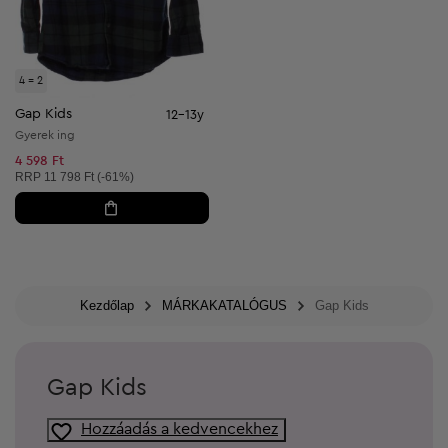
4 = 2
Gap Kids
12-13y
Gyerek ing
4 598 Ft
Ajánlott ár:
RRP
11 798 Ft (-61%)
Kezdőlap
MÁRKAKATALÓGUS
Gap Kids
Gap Kids
Hozzáadás a kedvencekhez