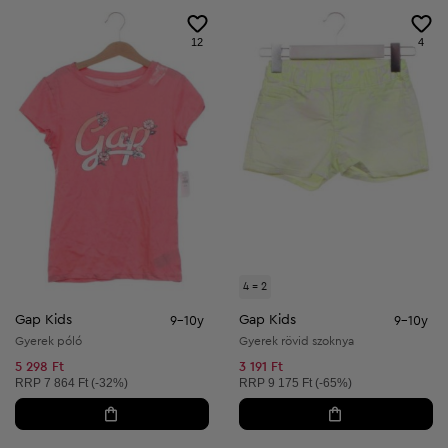
12
4
4 = 2
Gap Kids
Gap Kids
9-10y
9-10y
Gyerek póló
Gyerek rövid szoknya
5 298 Ft
3 191 Ft
Ajánlott ár:
Ajánlott ár:
RRP
7 864 Ft (-32%)
RRP
9 175 Ft (-65%)