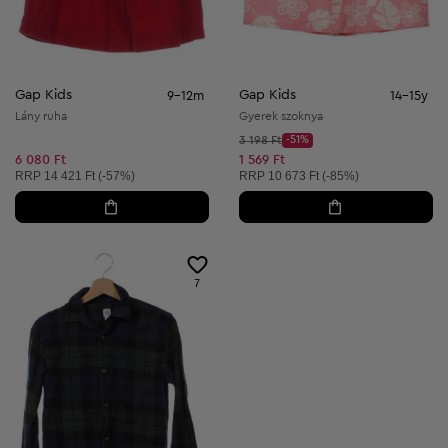
Gap Kids
Gap Kids
9-12m
14-15y
Lány ruha
Gyerek szoknya
Kezdő ár:
3 198 Ft
-51%
Discount Price:
Csökkentett ár:
6 080 Ft
1 569 Ft
Ajánlott ár:
Ajánlott ár:
RRP
14 421 Ft (-57%)
RRP
10 673 Ft (-85%)
7