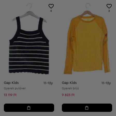
4
3
Gap Kids
Gap Kids
11-12y
11-12y
Gyerek pulóver
Gyerek blúz
13 119 Ft
9 823 Ft