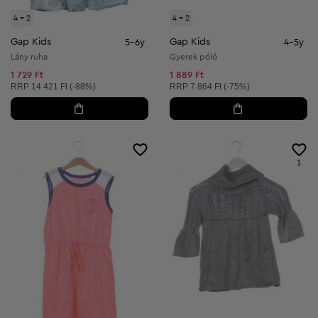
4 = 2
4 = 2
Gap Kids
Gap Kids
5-6y
4-5y
Lány ruha
Gyerek póló
1 729 Ft
1 889 Ft
Ajánlott ár:
Ajánlott ár:
RRP
14 421 Ft (-88%)
RRP
7 864 Ft (-75%)
1