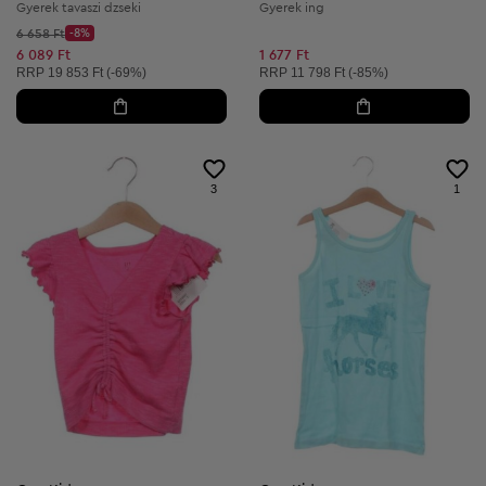
Gyerek tavaszi dzseki
Gyerek ing
Kezdő ár:
6 658 Ft
-8%
Discount Price:
Csökkentett ár:
6 089 Ft
1 677 Ft
Ajánlott ár:
Ajánlott ár:
RRP
19 853 Ft (-69%)
RRP
11 798 Ft (-85%)
3
1