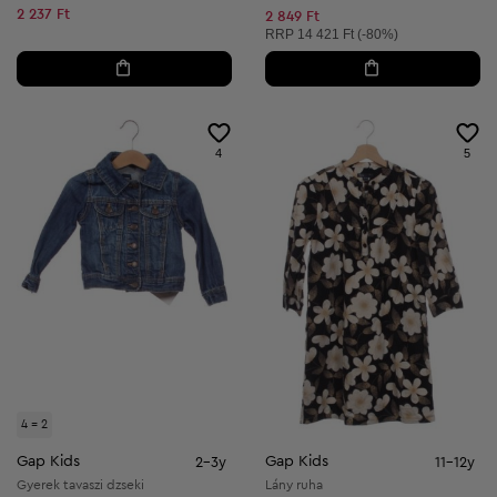
Csökkentett ár:
2 237 Ft
2 849 Ft
Ajánlott ár:
RRP
14 421 Ft (-80%)
4
5
4 = 2
Gap Kids
Gap Kids
2-3y
11-12y
Gyerek tavaszi dzseki
Lány ruha