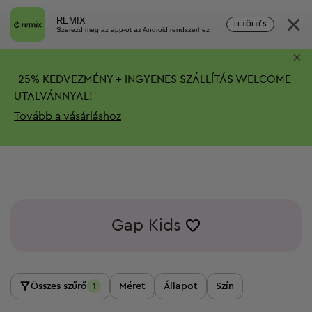
×
REMIX
LETÖLTÉS
Szerezd meg az app-ot az Android rendszerhez
×
-
25%
KEDVEZMÉNY + INGYENES SZÁLLÍTÁS
WELCOME
UTALVÁNNYAL!
Tovább a vásárláshoz
Gap Kids
Összes szűrő
Méret
Állapot
Szín
1