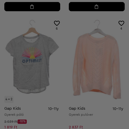
6
4
4 = 2
Gap Kids
Gap Kids
10-11y
10-11y
Gyerek póló
Gyerek pulóver
Kezdő ár:
2 039 Ft
-10%
Discount Price:
Csökkentett ár:
1 819 Ft
2 837 Ft