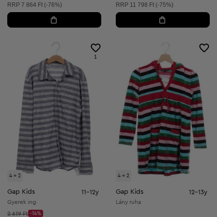
Ajánlott ár:
Ajánlott ár:
RRP
7 864 Ft (-76%)
RRP
11 798 Ft (-75%)
1
4 = 2
4 = 2
Gap Kids
Gap Kids
11-12y
12-13y
Gyerek ing
Lány ruha
Kezdő ár:
2 619 Ft
-14%
Discount Price: