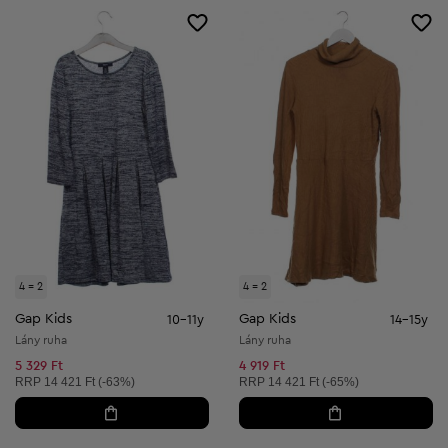
4 = 2
4 = 2
Gap Kids
Gap Kids
10-11y
14-15y
Lány ruha
Lány ruha
5 329 Ft
4 919 Ft
Ajánlott ár:
Ajánlott ár:
RRP
14 421 Ft (-63%)
RRP
14 421 Ft (-65%)