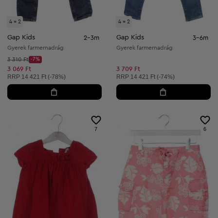
4 = 2
4 = 2
Gap Kids
Gap Kids
2-3m
3-6m
Gyerek farmernadrág
Gyerek farmernadrág
Kezdő ár:
3 310 Ft
-7%
Discount Price:
Csökkentett ár:
3 069 Ft
3 709 Ft
Ajánlott ár:
Ajánlott ár:
RRP
14 421 Ft (-78%)
RRP
14 421 Ft (-74%)
7
6