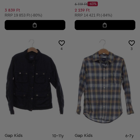
Kezdő ár:
6 119 Ft
-63%
Discount Price:
Csökkentett ár:
3 839 Ft
2 239 Ft
Ajánlott ár:
Ajánlott ár:
RRP
19 853 Ft (-80%)
RRP
14 421 Ft (-84%)
4
3
Gap Kids
Gap Kids
10-11y
6-7y