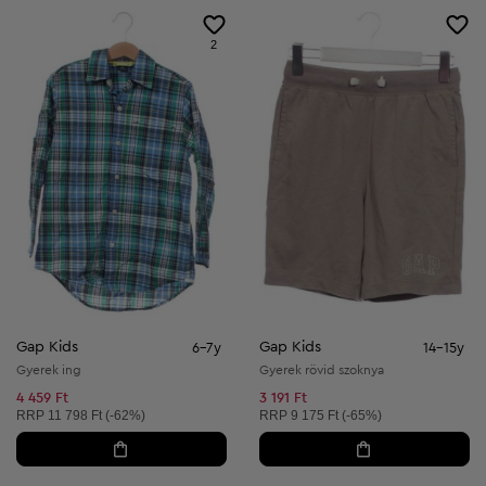
2
Gap Kids
Gap Kids
6-7y
14-15y
Gyerek ing
Gyerek rövid szoknya
4 459 Ft
3 191 Ft
Ajánlott ár:
Ajánlott ár:
RRP
11 798 Ft (-62%)
RRP
9 175 Ft (-65%)