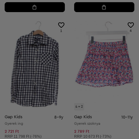
1
4
4 = 2
Gap Kids
Gap Kids
8-9y
10-11y
Gyerek ing
Gyerek szoknya
2 721 Ft
2 789 Ft
Ajánlott ár:
Ajánlott ár:
RRP
11 798 Ft (-76%)
RRP
10 673 Ft (-73%)