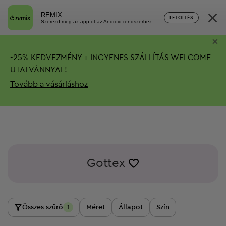
×
REMIX
LETÖLTÉS
Szerezd meg az app-ot az Android rendszerhez
×
-
25%
KEDVEZMÉNY + INGYENES SZÁLLÍTÁS
WELCOME
UTALVÁNNYAL!
Tovább a vásárláshoz
Gottex
Összes szűrő
Méret
Állapot
Szín
1