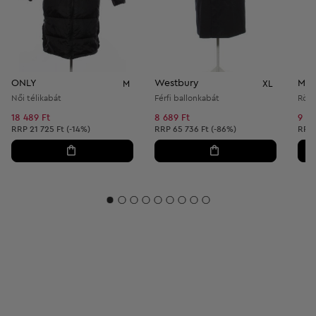
ONLY
Westbury
Márk
M
XL
Női télikabát
Férfi ballonkabát
Rövi
18 489 Ft
8 689 Ft
9 29
Ajánlott ár:
Ajánlott ár:
Ajánl
RRP
21 725 Ft (-14%)
RRP
65 736 Ft (-86%)
RRP