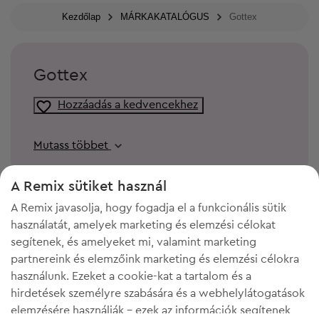
Kezdőlap
MÁRKAKATALÓGUS
Gottex
Gottex
Hozzáadás a kedvencekhez
Mutass többet
A Remix sütiket használ
A Remix javasolja, hogy fogadja el a funkcionális sütik
használatát, amelyek marketing és elemzési célokat
segítenek, és amelyeket mi, valamint marketing
partnereink és elemzőink marketing és elemzési célokra
használunk. Ezeket a cookie-kat a tartalom és a
hirdetések személyre szabására és a webhelylátogatások
elemzésére használják - ezek az információk segítenek
KELL A HELY A GARDRÓBODBAN?