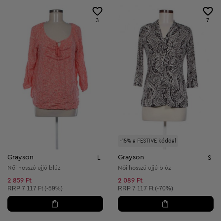
3
7
-15% a FESTIVE kóddal
Grayson
Grayson
L
S
Női hosszú ujjú blúz
Női hosszú ujjú blúz
2 859 Ft
2 089 Ft
Ajánlott ár:
Ajánlott ár:
RRP
7 117 Ft (-59%)
RRP
7 117 Ft (-70%)