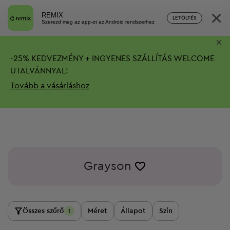
×
REMIX
LETÖLTÉS
Szerezd meg az app-ot az Android rendszerhez
×
-
25%
KEDVEZMÉNY + INGYENES SZÁLLÍTÁS
WELCOME
UTALVÁNNYAL!
Tovább a vásárláshoz
Grayson
Összes szűrő
Méret
Állapot
Szín
1