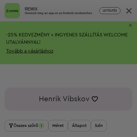
×
REMIX
LETÖLTÉS
Szerezd meg az app-ot az Android rendszerhez
×
-
25%
KEDVEZMÉNY + INGYENES SZÁLLÍTÁS
WELCOME
UTALVÁNNYAL!
Tovább a vásárláshoz
Henrik Vibskov
Összes szűrő
Méret
Állapot
Szín
1