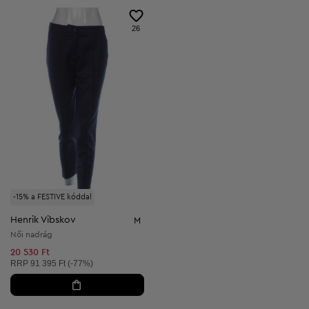
26
-15% a FESTIVE kóddal
Henrik Vibskov
M
Női nadrág
20 530 Ft
Ajánlott ár:
RRP
91 395 Ft (-77%)