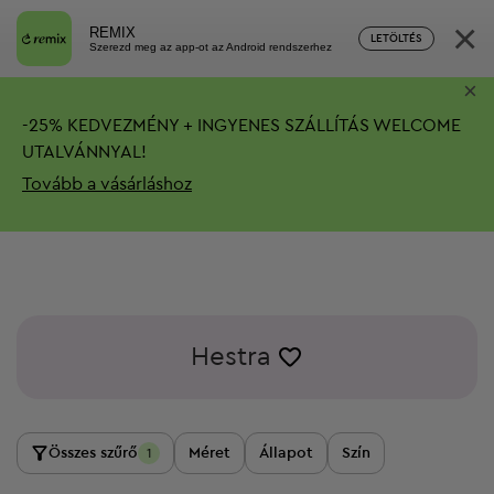
×
REMIX
LETÖLTÉS
Szerezd meg az app-ot az Android rendszerhez
×
-
25%
KEDVEZMÉNY + INGYENES SZÁLLÍTÁS
WELCOME
UTALVÁNNYAL!
Tovább a vásárláshoz
Hestra
Összes szűrő
Méret
Állapot
Szín
1