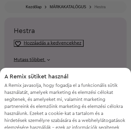
Kezdőlap
MÁRKAKATALÓGUS
Hestra
Hestra
Hozzáadás a kedvencekhez
Mutass többet
A Remix sütiket használ
A Remix javasolja, hogy fogadja el a funkcionális sütik
használatát, amelyek marketing és elemzési célokat
segítenek, és amelyeket mi, valamint marketing
partnereink és elemzőink marketing és elemzési célokra
használunk. Ezeket a cookie-kat a tartalom és a
hirdetések személyre szabására és a webhelylátogatások
elemzésére használják - ezek az információk segítenek
KELL A HELY A GARDRÓBODBAN?