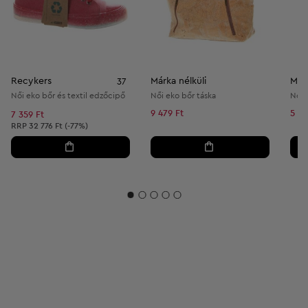
Recykers
Márka nélküli
Márk
37
Női eko bőr és textil edzőcipő
Női eko bőr táska
Női 
9 479 Ft
5 78
7 359 Ft
Ajánlott ár:
RRP
32 776 Ft (-77%)