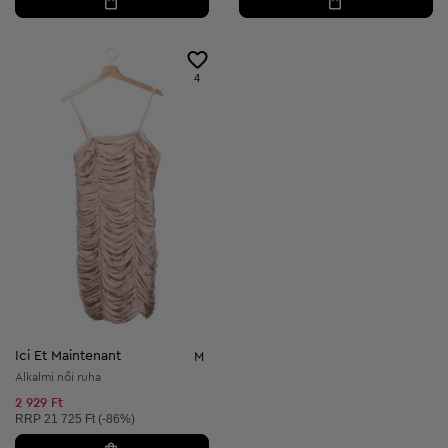
4
Ici Et Maintenant
M
Alkalmi női ruha
2 929 Ft
Ajánlott ár:
RRP
21 725 Ft (-86%)