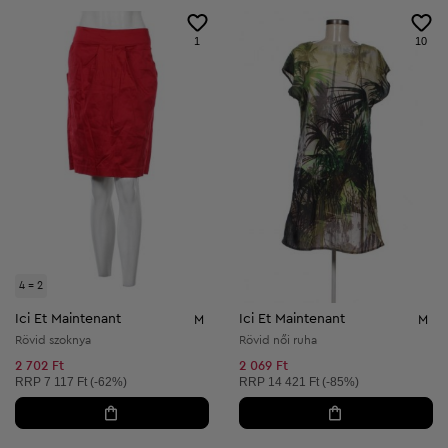
1
10
4 = 2
Ici Et Maintenant
Ici Et Maintenant
M
M
Rövid szoknya
Rövid női ruha
2 702 Ft
2 069 Ft
Ajánlott ár:
Ajánlott ár:
RRP
7 117 Ft (-62%)
RRP
14 421 Ft (-85%)