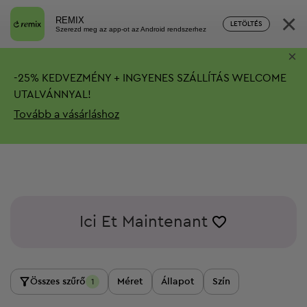
×
REMIX
LETÖLTÉS
Szerezd meg az app-ot az Android rendszerhez
×
-
25%
KEDVEZMÉNY + INGYENES SZÁLLÍTÁS
WELCOME
UTALVÁNNYAL!
Tovább a vásárláshoz
Ici Et Maintenant
Összes szűrő
Méret
Állapot
Szín
1