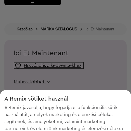
Kezdőlap
MÁRKAKATALÓGUS
Ici Et Maintenant
Ici Et Maintenant
Hozzáadás a kedvencekhez
Mutass többet
A Remix sütiket használ
A Remix javasolja, hogy fogadja el a funkcionális sütik
használatát, amelyek marketing és elemzési célokat
segítenek, és amelyeket mi, valamint marketing
partnereink és elemzőink marketing és elemzési célokra