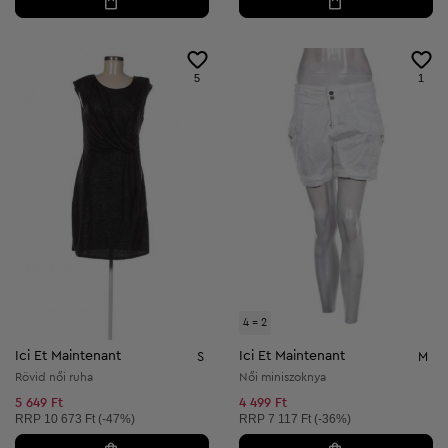
5
1
4 = 2
Ici Et Maintenant
Ici Et Maintenant
S
M
Rövid női ruha
Női miniszoknya
5 649 Ft
4 499 Ft
Ajánlott ár:
Ajánlott ár:
RRP
10 673 Ft (-47%)
RRP
7 117 Ft (-36%)