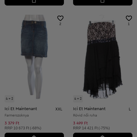
2
1
4 = 2
4 = 2
Ici Et Maintenant
Ici Et Maintenant
XXL
L
Farmerszoknya
Rövid női ruha
3 379 Ft
3 499 Ft
Ajánlott ár:
Ajánlott ár:
RRP
10 673 Ft (-68%)
RRP
14 421 Ft (-75%)