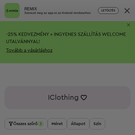
×
REMIX
LETÖLTÉS
Szerezd meg az app-ot az Android rendszerhez
×
-
25%
KEDVEZMÉNY + INGYENES SZÁLLÍTÁS
WELCOME
UTALVÁNNYAL!
Tovább a vásárláshoz
IClothing
Összes szűrő
Méret
Állapot
Szín
1