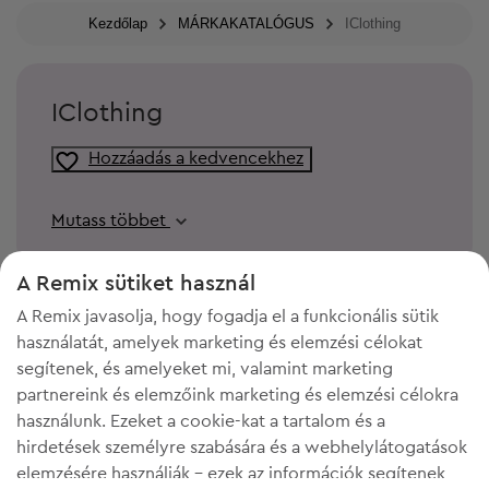
Kezdőlap
MÁRKAKATALÓGUS
IClothing
IClothing
Hozzáadás a kedvencekhez
Mutass többet
A Remix sütiket használ
A Remix javasolja, hogy fogadja el a funkcionális sütik
használatát, amelyek marketing és elemzési célokat
segítenek, és amelyeket mi, valamint marketing
partnereink és elemzőink marketing és elemzési célokra
használunk. Ezeket a cookie-kat a tartalom és a
hirdetések személyre szabására és a webhelylátogatások
elemzésére használják - ezek az információk segítenek
KELL A HELY A GARDRÓBODBAN?