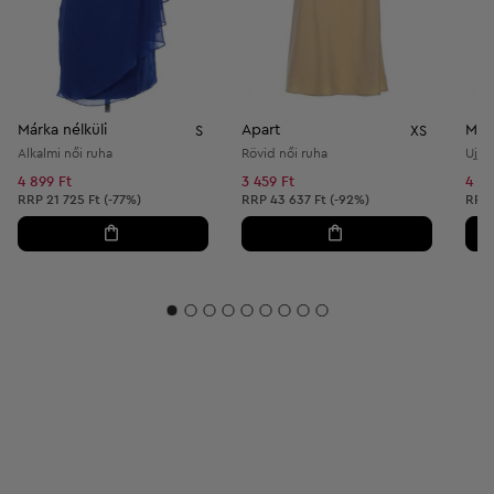
Márka nélküli
Apart
Márk
S
XS
Alkalmi női ruha
Rövid női ruha
Ujjat
4 899 Ft
3 459 Ft
4 23
Ajánlott ár:
Ajánlott ár:
Ajánl
RRP
21 725 Ft (-77%)
RRP
43 637 Ft (-92%)
RRP