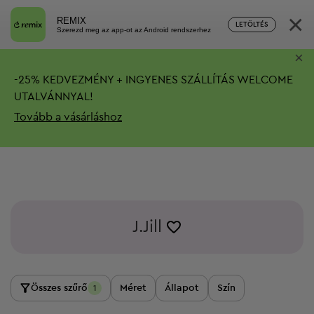
×
REMIX
LETÖLTÉS
Szerezd meg az app-ot az Android rendszerhez
×
-
25%
KEDVEZMÉNY + INGYENES SZÁLLÍTÁS
WELCOME
UTALVÁNNYAL!
Tovább a vásárláshoz
J.Jill
Összes szűrő
Méret
Állapot
Szín
1