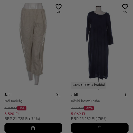
24
15
-60% a FOMO kóddal
J.Jill
J.Jill
XL
L
Női nadrág
Rövid hosszú ruha
Kezdő ár:
Kezdő ár:
6 748 Ft
-18%
7 539 Ft
-32%
Discount Price:
Discount Price:
Csökkentett ár:
Csökkentett ár:
5 520 Ft
5 069 Ft
Ajánlott ár:
Ajánlott ár:
RRP
21 725 Ft (-74%)
RRP
25 282 Ft (-79%)