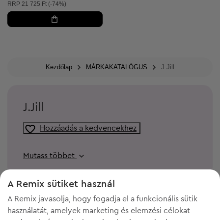
Ajánlott ár:
RRP
21 725 Ft (-74%)
Kezdőlap
MÁRKAKATALÓGUS
J.Jill
J.Jill
Hozzáadás a kedvencekhez
Mutass többet
A Remix sütiket használ
A Remix javasolja, hogy fogadja el a funkcionális sütik
használatát, amelyek marketing és elemzési célokat