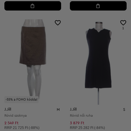
1
-55% a FOMO kóddal
J.Jill
J.Jill
M
S
Rövid szoknya
Rövid női ruha
2 549 Ft
3 879 Ft
Ajánlott ár:
Ajánlott ár:
RRP
21 725 Ft (-88%)
RRP
25 282 Ft (-84%)