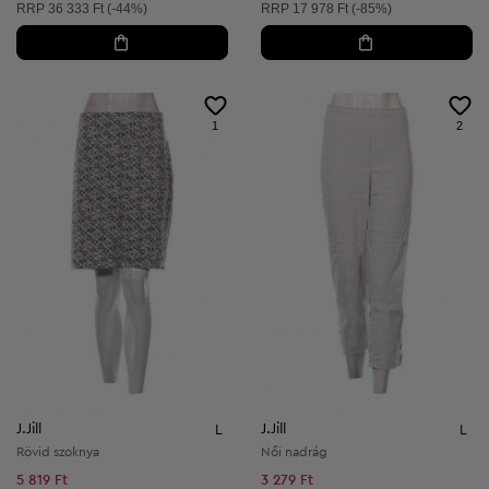
Ajánlott ár:
Ajánlott ár:
RRP
36 333 Ft (-44%)
RRP
17 978 Ft (-85%)
1
2
J.Jill
J.Jill
L
L
Rövid szoknya
Női nadrág
5 819 Ft
3 279 Ft