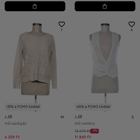
7
4
-35% a FOMO kóddal
-60% a FOMO kóddal
J.Jill
J.Jill
M
S
Női kardigán
Női mellény
Kezdő ár:
13 079 Ft
-9%
Discount Price:
Csökkentett ár:
4 259 Ft
11 869 Ft