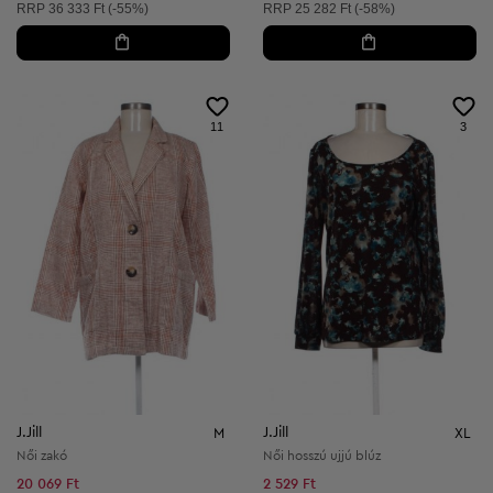
Ajánlott ár:
Ajánlott ár:
RRP
36 333 Ft (-55%)
RRP
25 282 Ft (-58%)
11
3
J.Jill
J.Jill
M
XL
Női zakó
Női hosszú ujjú blúz
20 069 Ft
2 529 Ft