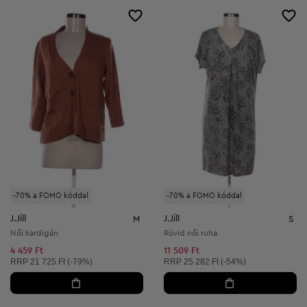
-70% a FOMO kóddal
-70% a FOMO kóddal
J.Jill
J.Jill
M
S
Női kardigán
Rövid női ruha
4 459 Ft
11 509 Ft
Ajánlott ár:
Ajánlott ár:
RRP
21 725 Ft (-79%)
RRP
25 282 Ft (-54%)