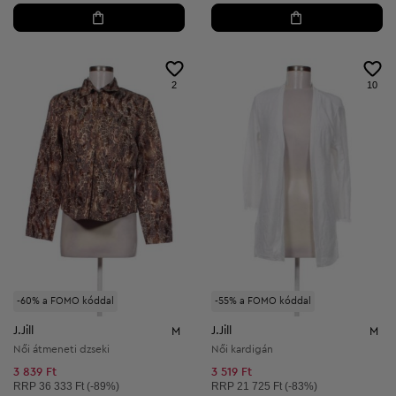
2
10
-60% a FOMO kóddal
-55% a FOMO kóddal
J.Jill
J.Jill
M
M
Női átmeneti dzseki
Női kardigán
3 839 Ft
3 519 Ft
Ajánlott ár:
Ajánlott ár:
RRP
36 333 Ft (-89%)
RRP
21 725 Ft (-83%)