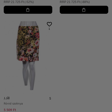
Ajánlott ár:
Ajánlott ár:
RRP
21 725 Ft (-52%)
RRP
21 725 Ft (-88%)
1
J.Jill
S
Rövid szoknya
5 509 Ft