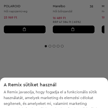
POLAROID
Marelbo
Márk
38
Női napszemüveg
Női bőrszandál
Női 
23 969 Ft
19 8
16 489 Ft
Ajánlott ár:
RRP
47 384 Ft (-65%)
A Remix sütiket használ
A Remix javasolja, hogy fogadja el a funkcionális sütik
használatát, amelyek marketing és elemzési célokat
segítenek, és amelyeket mi, valamint marketing