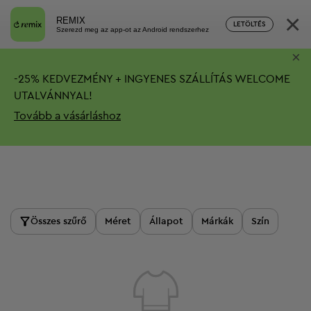
×
REMIX
LETÖLTÉS
Szerezd meg az app-ot az Android rendszerhez
×
-
25%
KEDVEZMÉNY + INGYENES SZÁLLÍTÁS
WELCOME
UTALVÁNNYAL!
Tovább a vásárláshoz
Termékek
Összes szűrő
Méret
Állapot
Márkák
Szín