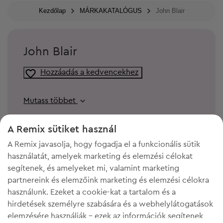
Kezdőlap
MÁRKAKATALÓGUS
John Blair
John Blair
Hozzáadás a kedvencekhez
Mutass többet
A Remix sütiket használ
A Remix javasolja, hogy fogadja el a funkcionális sütik
használatát, amelyek marketing és elemzési célokat
segítenek, és amelyeket mi, valamint marketing
partnereink és elemzőink marketing és elemzési célokra
használunk. Ezeket a cookie-kat a tartalom és a
hirdetések személyre szabására és a webhelylátogatások
elemzésére használják - ezek az információk segítenek
KELL A HELY A GARDRÓBODBAN?