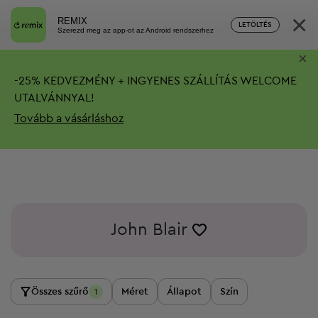
×
REMIX
LETÖLTÉS
Szerezd meg az app-ot az Android rendszerhez
×
-
25%
KEDVEZMÉNY + INGYENES SZÁLLÍTÁS
WELCOME
UTALVÁNNYAL!
Tovább a vásárláshoz
John Blair
Összes szűrő
Méret
Állapot
Szín
1