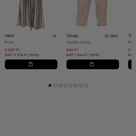
H&M
Sinsay
Top
M
12-18m
Ruha
Gyerek nadrág
Rövi
2 569 Ft
849 Ft
2 79
Ajánlott ár:
Ajánlott ár:
Ajánl
RRP
17 978 Ft (-85%)
RRP
7 864 Ft (-89%)
RRP