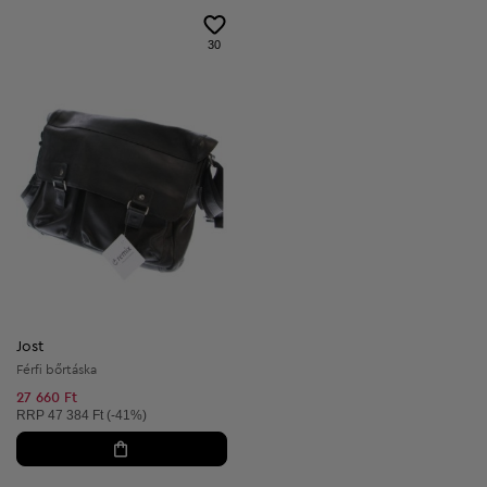
30
Jost
Férfi bőrtáska
27 660 Ft
Ajánlott ár:
RRP
47 384 Ft (-41%)