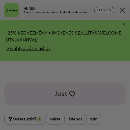
×
REMIX
LETÖLTÉS
Szerezd meg az app-ot az Android rendszerhez
×
-
25%
KEDVEZMÉNY + INGYENES SZÁLLÍTÁS
WELCOME
UTALVÁNNYAL!
Tovább a vásárláshoz
Jost
Összes szűrő
Méret
Állapot
Szín
1