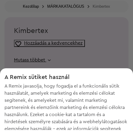
Kezdőlap
MÁRKAKATALÓGUS
Kimbertex
Kimbertex
Hozzáadás a kedvencekhez
Mutass többet
A Remix sütiket használ
A Remix javasolja, hogy fogadja el a funkcionális sütik
használatát, amelyek marketing és elemzési célokat
segítenek, és amelyeket mi, valamint marketing
partnereink és elemzőink marketing és elemzési célokra
használunk. Ezeket a cookie-kat a tartalom és a
hirdetések személyre szabására és a webhelylátogatások
elemzésére használják - ezek az információk segítenek
KELL A HELY A GARDRÓBODBAN?