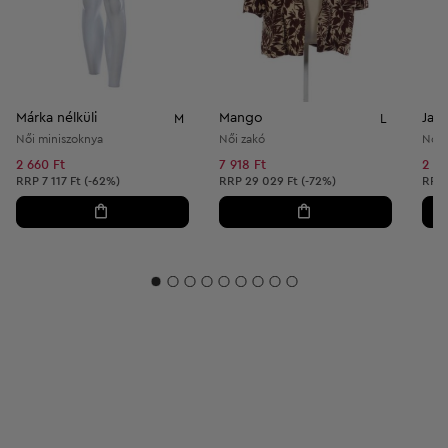
Márka nélküli
Mango
Jani
M
L
Női miniszoknya
Női zakó
Női 
2 660 Ft
7 918 Ft
2 40
Ajánlott ár:
Ajánlott ár:
Ajánl
RRP
7 117 Ft (-62%)
RRP
29 029 Ft (-72%)
RRP