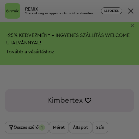
×
REMIX
LETÖLTÉS
Szerezd meg az app-ot az Android rendszerhez
×
-
25%
KEDVEZMÉNY + INGYENES SZÁLLÍTÁS
WELCOME
UTALVÁNNYAL!
Tovább a vásárláshoz
Kimbertex
Összes szűrő
Méret
Állapot
Szín
1