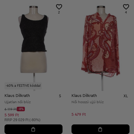
2
4
-60% a FESTIVE kóddal
Klaus Dilkrath
Klaus Dilkrath
S
XL
Ujjatlan női blúz
Női hosszú ujjú blúz
Kezdő ár:
6 119 Ft
-8%
Discount Price:
5 479 Ft
Csökkentett ár:
5 599 Ft
Ajánlott ár:
RRP
29 029 Ft (-80%)