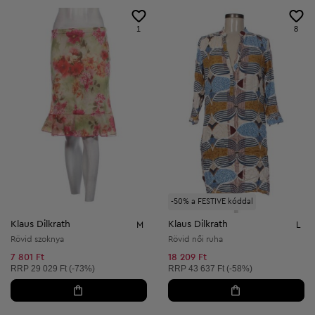
1
8
-50% a FESTIVE kóddal
Klaus Dilkrath
Klaus Dilkrath
M
L
Rövid szoknya
Rövid női ruha
7 801 Ft
18 209 Ft
Ajánlott ár:
Ajánlott ár:
RRP
29 029 Ft (-73%)
RRP
43 637 Ft (-58%)