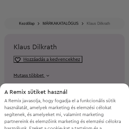
Kezdőlap
MÁRKAKATALÓGUS
Klaus Dilkrath
Klaus Dilkrath
Hozzáadás a kedvencekhez
Mutass többet
A Remix sütiket használ
A Remix javasolja, hogy fogadja el a funkcionális sütik
használatát, amelyek marketing és elemzési célokat
segítenek, és amelyeket mi, valamint marketing
partnereink és elemzőink marketing és elemzési célokra
használunk. Ezeket a cookie-kat a tartalom és a