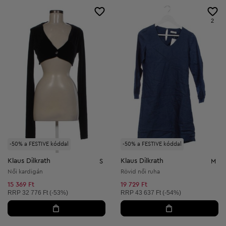
2
-50% a FESTIVE kóddal
-50% a FESTIVE kóddal
Klaus Dilkrath
Klaus Dilkrath
S
M
Női kardigán
Rövid női ruha
15 369 Ft
19 729 Ft
Ajánlott ár:
Ajánlott ár:
RRP
32 776 Ft (-53%)
RRP
43 637 Ft (-54%)