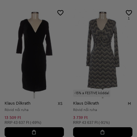
1
-15% a FESTIVE kóddal
Klaus Dilkrath
Klaus Dilkrath
XS
M
Rövid női ruha
Rövid női ruha
13 509 Ft
3 739 Ft
Ajánlott ár:
Ajánlott ár:
RRP
43 637 Ft (-69%)
RRP
43 637 Ft (-91%)