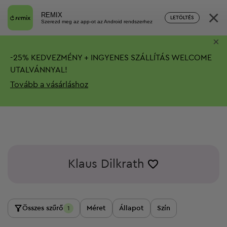
×
REMIX
LETÖLTÉS
Szerezd meg az app-ot az Android rendszerhez
×
-
25%
KEDVEZMÉNY + INGYENES SZÁLLÍTÁS
WELCOME
UTALVÁNNYAL!
Tovább a vásárláshoz
Klaus Dilkrath
Összes szűrő
Méret
Állapot
Szín
1