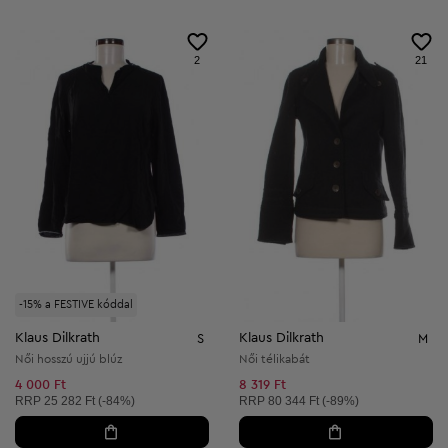
2
21
-15% a FESTIVE kóddal
Klaus Dilkrath
Klaus Dilkrath
S
M
Női hosszú ujjú blúz
Női télikabát
4 000 Ft
8 319 Ft
Ajánlott ár:
Ajánlott ár:
RRP
25 282 Ft (-84%)
RRP
80 344 Ft (-89%)