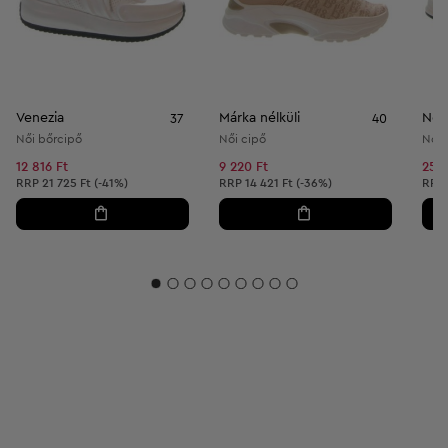
Venezia
Márka nélküli
New
37
40
Női bőrcipő
Női cipő
Női 
12 816 Ft
9 220 Ft
25 5
Ajánlott ár:
Ajánlott ár:
Ajánl
RRP
21 725 Ft (-41%)
RRP
14 421 Ft (-36%)
RRP