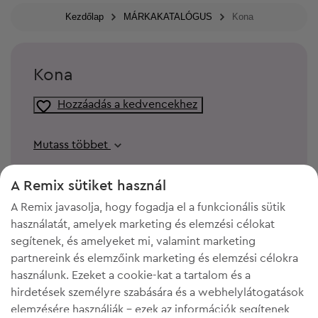
Kezdőlap
MÁRKAKATALÓGUS
Kona
Kona
Hozzáadás a kedvencekhez
Mutass többet
A Remix sütiket használ
A Remix javasolja, hogy fogadja el a funkcionális sütik
használatát, amelyek marketing és elemzési célokat
segítenek, és amelyeket mi, valamint marketing
partnereink és elemzőink marketing és elemzési célokra
használunk. Ezeket a cookie-kat a tartalom és a
hirdetések személyre szabására és a webhelylátogatások
elemzésére használják - ezek az információk segítenek
KELL A HELY A GARDRÓBODBAN?