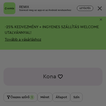
×
REMIX
LETÖLTÉS
Szerezd meg az app-ot az Android rendszerhez
×
-
25%
KEDVEZMÉNY + INGYENES SZÁLLÍTÁS
WELCOME
UTALVÁNNYAL!
Tovább a vásárláshoz
Kona
Összes szűrő
Méret
Állapot
Szín
1