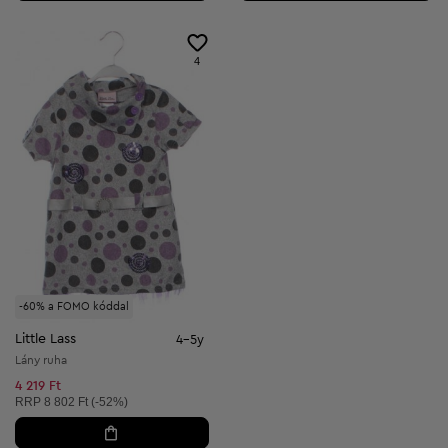
4
-60% a FOMO kóddal
Little Lass
4-5y
Lány ruha
4 219 Ft
Ajánlott ár:
RRP
8 802 Ft (-52%)