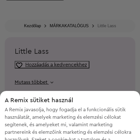
Kezdőlap
MÁRKAKATALÓGUS
Little Lass
Little Lass
Hozzáadás a kedvencekhez
Mutass többet
A Remix sütiket használ
A Remix javasolja, hogy fogadja el a funkcionális sütik
használatát, amelyek marketing és elemzési célokat
segítenek, és amelyeket mi, valamint marketing
partnereink és elemzőink marketing és elemzési célokra
használunk. Ezeket a cookie-kat a tartalom és a