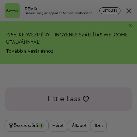
×
REMIX
LETÖLTÉS
Szerezd meg az app-ot az Android rendszerhez
×
-
25%
KEDVEZMÉNY + INGYENES SZÁLLÍTÁS
WELCOME
UTALVÁNNYAL!
Tovább a vásárláshoz
Little Lass
Összes szűrő
Méret
Állapot
Szín
1