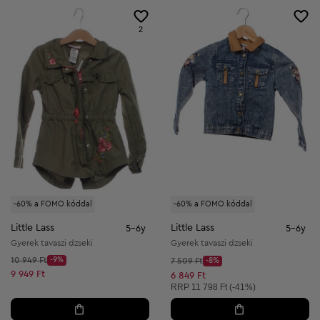
2
-60% a FOMO kóddal
-60% a FOMO kóddal
Little Lass
Little Lass
5-6y
5-6y
Gyerek tavaszi dzseki
Gyerek tavaszi dzseki
Kezdő ár:
10 949 Ft
-9%
Kezdő ár:
7 509 Ft
-8%
Discount Price:
Discount Price:
Csökkentett ár:
9 949 Ft
Csökkentett ár:
6 849 Ft
Ajánlott ár:
RRP
11 798 Ft (-41%)