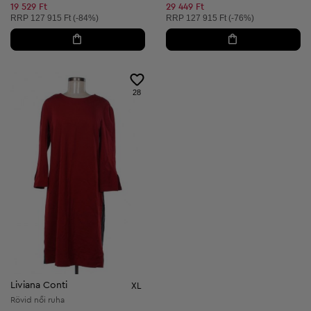
Csökkentett ár:
Csökkentett ár:
19 529 Ft
29 449 Ft
Ajánlott ár:
Ajánlott ár:
RRP
127 915 Ft (-84%)
RRP
127 915 Ft (-76%)
28
Liviana Conti
XL
Rövid női ruha