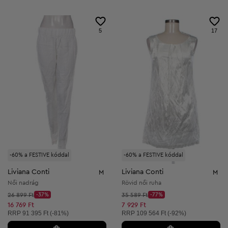
5
17
-60% a FESTIVE kóddal
-60% a FESTIVE kóddal
Liviana Conti
Liviana Conti
M
M
Női nadrág
Rövid női ruha
Kezdő ár:
Kezdő ár:
26 899 Ft
-37%
35 589 Ft
-77%
Discount Price:
Discount Price:
Csökkentett ár:
Csökkentett ár:
16 769 Ft
7 929 Ft
Ajánlott ár:
Ajánlott ár:
RRP
91 395 Ft (-81%)
RRP
109 564 Ft (-92%)