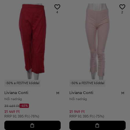
4
2
-50% a FESTIVE kóddal
-50% a FESTIVE kóddal
Liviana Conti
Liviana Conti
M
M
Női nadrág
Női nadrág
Kezdő ár:
39 469 Ft
-45%
Discount Price:
Csökkentett ár:
21 449 Ft
21 949 Ft
Ajánlott ár:
Ajánlott ár:
RRP
91 395 Ft (-76%)
RRP
91 395 Ft (-75%)