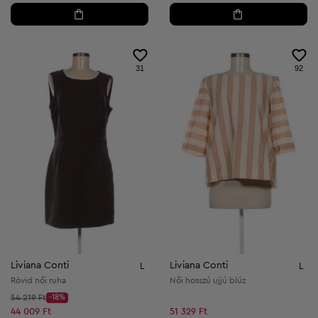
31
92
Liviana Conti
Liviana Conti
L
L
Rövid női ruha
Női hosszú ujjú blúz
Kezdő ár:
54 219 Ft
-18%
Discount Price:
Csökkentett ár:
44 009 Ft
51 329 Ft