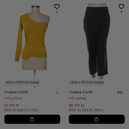
1
3
-50% a FESTIVE kóddal
-50% a FESTIVE kóddal
Liviana Conti
Liviana Conti
L
3XL
Női pulóver
Női nadrág
21 139 Ft
28 179 Ft
Ajánlott ár:
Ajánlott ár:
RRP
87 648 Ft (-75%)
RRP
91 395 Ft (-69%)