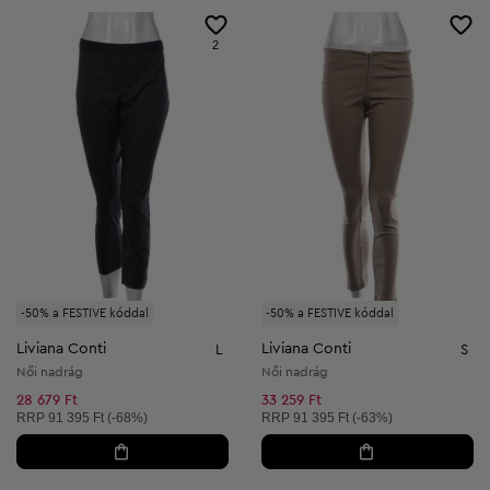
2
-50% a FESTIVE kóddal
-50% a FESTIVE kóddal
Liviana Conti
Liviana Conti
L
S
Női nadrág
Női nadrág
28 679 Ft
33 259 Ft
Ajánlott ár:
Ajánlott ár:
RRP
91 395 Ft (-68%)
RRP
91 395 Ft (-63%)