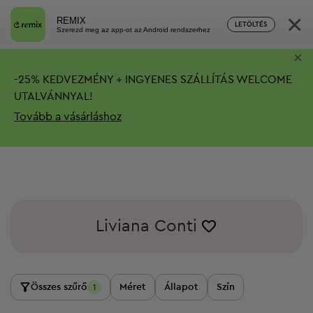
×
REMIX
LETÖLTÉS
Szerezd meg az app-ot az Android rendszerhez
×
-
25%
KEDVEZMÉNY + INGYENES SZÁLLÍTÁS
WELCOME
UTALVÁNNYAL!
Tovább a vásárláshoz
Liviana Conti
Összes szűrő
Méret
Állapot
Szín
1