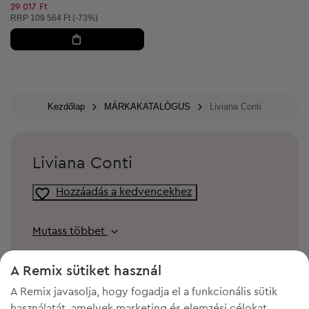
29 017 Ft
Ajánlott ár:
RRP
109 564 Ft (-73%)
Kezdőlap
MÁRKAKATALÓGUS
Liviana Conti
Liviana Conti
Hozzáadás a kedvencekhez
Mutass többet
A Remix sütiket használ
A Remix javasolja, hogy fogadja el a funkcionális sütik
használatát, amelyek marketing és elemzési célokat