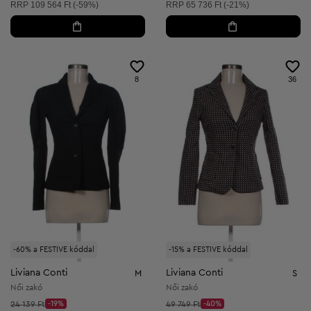
Ajánlott ár:
Ajánlott ár:
RRP
109 564 Ft (-59%)
RRP
65 736 Ft (-21%)
8
36
-60% a FESTIVE kóddal
-15% a FESTIVE kóddal
Liviana Conti
Liviana Conti
M
S
Női zakó
Női zakó
Kezdő ár:
Kezdő ár:
24 139 Ft
-19%
49 749 Ft
-40%
Discount Price:
Discount Price: