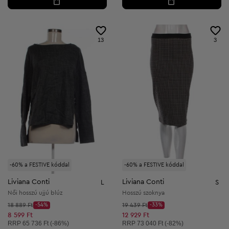
13
3
-60% a FESTIVE kóddal
-60% a FESTIVE kóddal
Liviana Conti
Liviana Conti
L
S
Női hosszú ujjú blúz
Hosszú szoknya
Kezdő ár:
Kezdő ár:
18 889 Ft
-54%
19 439 Ft
-33%
Discount Price:
Discount Price:
Csökkentett ár:
Csökkentett ár:
8 599 Ft
12 929 Ft
Ajánlott ár:
Ajánlott ár:
RRP
65 736 Ft (-86%)
RRP
73 040 Ft (-82%)