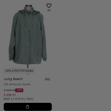
10
-45% a FESTIVE kóddal
Long Beach
XXL
Női átmeneti dzseki
Kezdő ár:
5 059 Ft
-22%
Discount Price:
Csökkentett ár:
3 939 Ft
Ajánlott ár:
RRP
17 978 Ft (-78%)