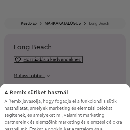
Kezdőlap
MÁRKAKATALÓGUS
Long Beach
Long Beach
Hozzáadás a kedvencekhez
Mutass többet
A Remix sütiket használ
A Remix javasolja, hogy fogadja el a funkcionális sütik
használatát, amelyek marketing és elemzési célokat
segítenek, és amelyeket mi, valamint marketing
partnereink és elemzőink marketing és elemzési célokra
használunk. Ezeket a cookie-kat a tartalom és a