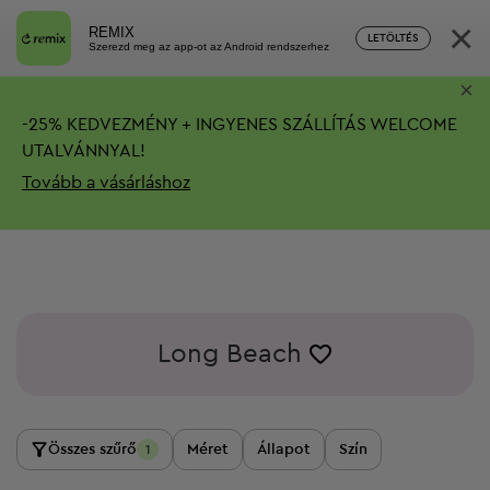
×
REMIX
LETÖLTÉS
Szerezd meg az app-ot az Android rendszerhez
×
-
25%
KEDVEZMÉNY + INGYENES SZÁLLÍTÁS
WELCOME
UTALVÁNNYAL!
Tovább a vásárláshoz
Long Beach
Összes szűrő
Méret
Állapot
Szín
1