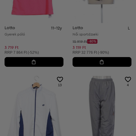
Lotto
Lotto
11-12y
L
Gyerek póló
Női sportdzseki
Kezdő ár:
15 919 Ft
-80%
Discount Price:
Csökkentett ár:
3 719 Ft
3 119 Ft
Ajánlott ár:
Ajánlott ár:
RRP
7 864 Ft (-52%)
RRP
32 776 Ft (-90%)
13
4