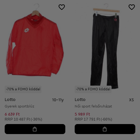
-70% a FOMO kóddal
-70% a FOMO kóddal
Lotto
Lotto
10-11y
XS
Gyerek sportblúz
Női sport felsőruházat
6 639 Ft
5 989 Ft
Ajánlott ár:
Ajánlott ár:
RRP
10 487 Ft (-36%)
RRP
17 791 Ft (-66%)