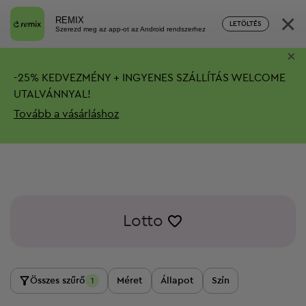
×
REMIX
LETÖLTÉS
Szerezd meg az app-ot az Android rendszerhez
×
-
25%
KEDVEZMÉNY + INGYENES SZÁLLÍTÁS
WELCOME
UTALVÁNNYAL!
Tovább a vásárláshoz
Lotto
Összes szűrő
Méret
Állapot
Szín
1