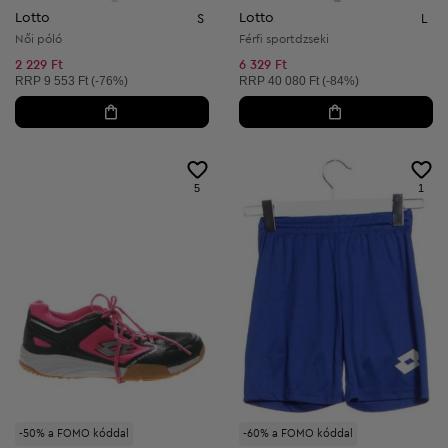
Lotto
Lotto
S
L
Női póló
Férfi sportdzseki
2 229 Ft
6 329 Ft
Ajánlott ár:
Ajánlott ár:
RRP
9 553 Ft (-76%)
RRP
40 080 Ft (-84%)
5
1
-50% a FOMO kóddal
-60% a FOMO kóddal