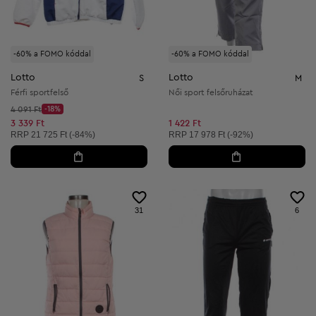
-60% a FOMO kóddal
-60% a FOMO kóddal
Lotto
Lotto
S
M
Férfi sportfelső
Női sport felsőruházat
Kezdő ár:
4 091 Ft
-18%
Discount Price:
Csökkentett ár:
3 339 Ft
1 422 Ft
Ajánlott ár:
Ajánlott ár:
RRP
21 725 Ft (-84%)
RRP
17 978 Ft (-92%)
31
6