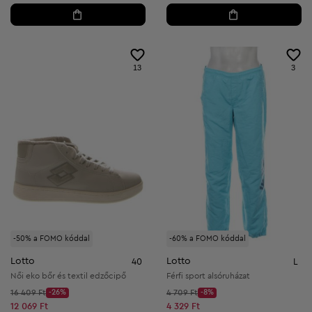
13
3
-50% a FOMO kóddal
-60% a FOMO kóddal
Lotto
Lotto
40
L
Női eko bőr és textil edzőcipő
Férfi sport alsóruházat
Kezdő ár:
Kezdő ár:
16 409 Ft
-26%
4 709 Ft
-8%
Discount Price:
Discount Price:
Csökkentett ár:
Csökkentett ár:
12 069 Ft
4 329 Ft