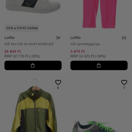
-50% a FOMO kóddal
Lotto
Lotto
39
XS
Női eko bőr és textil edzőcipő
Női sportleggings
26 869 Ft
5 879 Ft
Ajánlott ár:
Ajánlott ár:
RRP
32 776 Ft (-18%)
RRP
14 421 Ft (-59%)
5
7