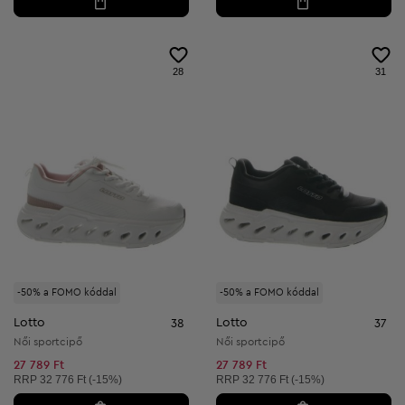
28
31
-50% a FOMO kóddal
-50% a FOMO kóddal
Lotto
Lotto
38
37
Női sportcipő
Női sportcipő
27 789 Ft
27 789 Ft
Ajánlott ár:
Ajánlott ár:
RRP
32 776 Ft (-15%)
RRP
32 776 Ft (-15%)