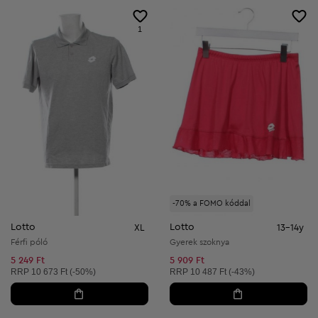
1
-70% a FOMO kóddal
Lotto
Lotto
XL
13-14y
Férfi póló
Gyerek szoknya
5 249 Ft
5 909 Ft
Ajánlott ár:
Ajánlott ár:
RRP
10 673 Ft (-50%)
RRP
10 487 Ft (-43%)