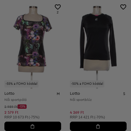
2
-55% a FOMO kóddal
-50% a FOMO kóddal
Lotto
Lotto
M
S
Női sportpóló
Női sportblúz
Kezdő ár:
2 989 Ft
-13%
Discount Price:
Csökkentett ár:
2 579 Ft
4 269 Ft
Ajánlott ár:
Ajánlott ár:
RRP
10 673 Ft (-75%)
RRP
14 421 Ft (-70%)