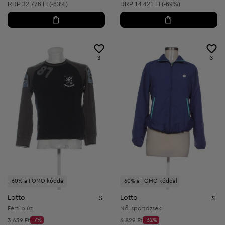
Ajánlott ár:
Ajánlott ár:
RRP
32 776 Ft (-63%)
RRP
14 421 Ft (-69%)
3
3
-60% a FOMO kóddal
-60% a FOMO kóddal
Lotto
Lotto
S
S
Férfi blúz
Női sportdzseki
Kezdő ár:
Kezdő ár:
3 639 Ft
-7%
6 829 Ft
-32%
Discount Price:
Discount Price: