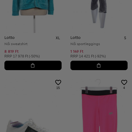
Lotto
Lotto
XL
S
Női sweatshirt
Női sportleggings
8 819 Ft
1 149 Ft
Ajánlott ár:
Ajánlott ár:
RRP
17 978 Ft (-50%)
RRP
14 421 Ft (-92%)
15
4