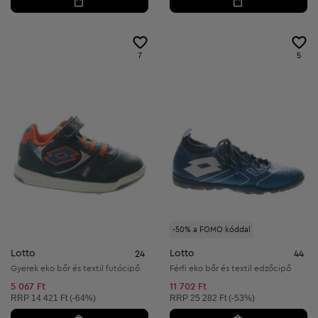
7
5
-50% a FOMO kóddal
Lotto
Lotto
24
44
Gyerek eko bőr és textil futócipő
Férfi eko bőr és textil edzőcipő
5 067 Ft
11 702 Ft
Ajánlott ár:
Ajánlott ár:
RRP
14 421 Ft (-64%)
RRP
25 282 Ft (-53%)