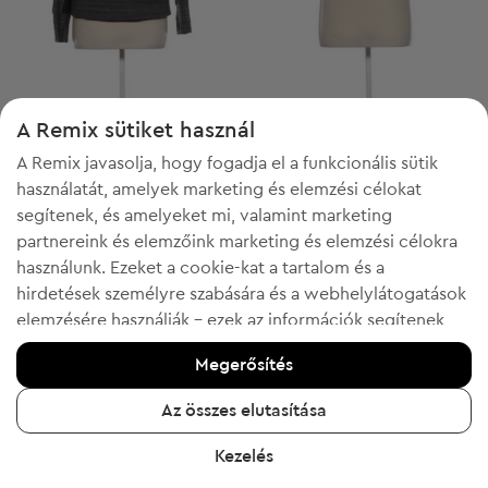
A Remix sütiket használ
Lotto
Lotto
S
XS
A Remix javasolja, hogy fogadja el a funkcionális sütik
Női sweatshirt
Női sportpóló
használatát, amelyek marketing és elemzési célokat
7 917 Ft
1 489 Ft
Ajánlott ár:
Ajánlott ár:
RRP
21 725 Ft (-63%)
RRP
10 673 Ft (-86%)
segítenek, és amelyeket mi, valamint marketing
partnereink és elemzőink marketing és elemzési célokra
használunk. Ezeket a cookie-kat a tartalom és a
hirdetések személyre szabására és a webhelylátogatások
elemzésére használják - ezek az információk segítenek
10
37
megmutatni az ön által kedvelt termékeket. Ha egyetért,
Megerősítés
kérjük, erősítse meg az "Igen, elfogadom" gombra
kattintva.
Az összes elutasítása
További információért kattintson a "Tudjon meg többet"
Kezelés
gombra, vagy keresse fel az "Adatvédelmi és sütikre