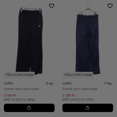
-70% a FOMO kóddal
-70% a FOMO kóddal
Lotto
Lotto
5-6y
7-8y
Gyerek sport alsóruházat
Gyerek sport alsóruházat
5 769 Ft
3 539 Ft
Ajánlott ár:
Ajánlott ár:
RRP
14 421 Ft (-59%)
RRP
14 421 Ft (-75%)