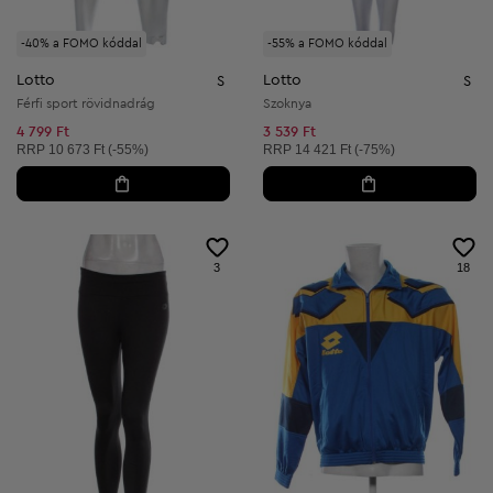
-40% a FOMO kóddal
-55% a FOMO kóddal
Lotto
Lotto
S
S
Férfi sport rövidnadrág
Szoknya
4 799 Ft
3 539 Ft
Ajánlott ár:
Ajánlott ár:
RRP
10 673 Ft (-55%)
RRP
14 421 Ft (-75%)
3
18