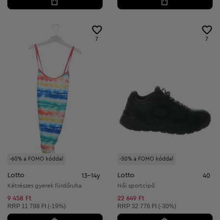
7
7
-60% a FOMO kóddal
-50% a FOMO kóddal
Lotto
Lotto
13-14y
40
Kétrészes gyerek fürdőruha
Női sportcipő
9 458 Ft
22 649 Ft
Ajánlott ár:
Ajánlott ár:
RRP
11 798 Ft (-19%)
RRP
32 776 Ft (-30%)