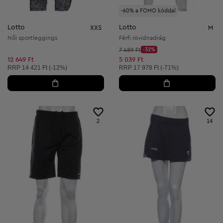
-60% a FOMO kóddal
Lotto
Lotto
XXS
M
Női sportleggings
Férfi rövidnadrág
Kezdő ár:
7 489 Ft
-32%
Discount Price:
Csökkentett ár:
12 649 Ft
5 039 Ft
Ajánlott ár:
Ajánlott ár:
RRP
14 421 Ft (-12%)
RRP
17 978 Ft (-71%)
2
14