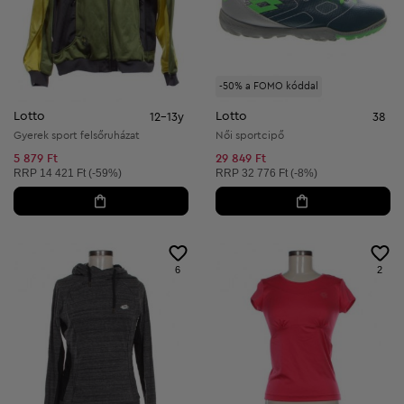
-50% a FOMO kóddal
Lotto
Lotto
12-13y
38
Gyerek sport felsőruházat
Női sportcipő
5 879 Ft
29 849 Ft
Ajánlott ár:
Ajánlott ár:
RRP
14 421 Ft (-59%)
RRP
32 776 Ft (-8%)
6
2