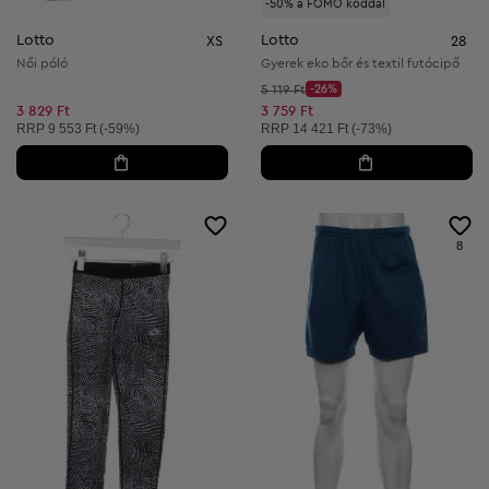
-50% a FOMO kóddal
Lotto
Lotto
XS
28
Női póló
Gyerek eko bőr és textil futócipő
Kezdő ár:
5 119 Ft
-26%
Discount Price:
Csökkentett ár:
3 829 Ft
3 759 Ft
Ajánlott ár:
Ajánlott ár:
RRP
9 553 Ft (-59%)
RRP
14 421 Ft (-73%)
8