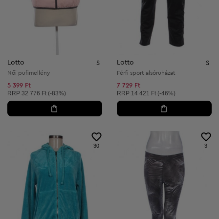
Lotto
Lotto
S
S
Női pufimellény
Férfi sport alsóruházat
5 399 Ft
7 729 Ft
Ajánlott ár:
Ajánlott ár:
RRP
32 776 Ft (-83%)
RRP
14 421 Ft (-46%)
30
3