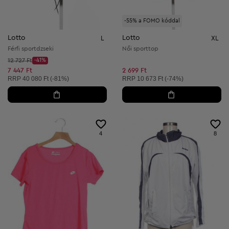
-55% a FOMO kóddal
Lotto
Lotto
L
XL
Férfi sportdzseki
Női sporttop
Kezdő ár:
12 727 Ft
-41%
Discount Price:
Csökkentett ár:
7 447 Ft
2 699 Ft
Ajánlott ár:
Ajánlott ár:
RRP
40 080 Ft (-81%)
RRP
10 673 Ft (-74%)
4
8