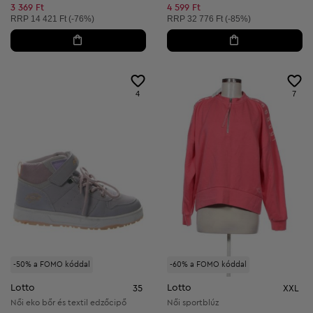
Csökkentett ár:
Csökkentett ár:
3 369 Ft
4 599 Ft
Ajánlott ár:
Ajánlott ár:
RRP
14 421 Ft (-76%)
RRP
32 776 Ft (-85%)
4
7
-50% a FOMO kóddal
-60% a FOMO kóddal
Lotto
Lotto
35
XXL
Női eko bőr és textil edzőcipő
Női sportblúz