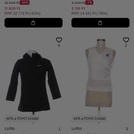
Kezdő ár:
Kezdő ár:
16 049 Ft
-26%
3 409 Ft
-7%
Discount Price:
Discount Price:
Csökkentett ár:
Csökkentett ár:
11 809 Ft
3 159 Ft
Ajánlott ár:
Ajánlott ár:
RRP
32 776 Ft (-63%)
RRP
14 421 Ft (-78%)
6
2
-60% a FOMO kóddal
-60% a FOMO kóddal
Lotto
Lotto
L
S