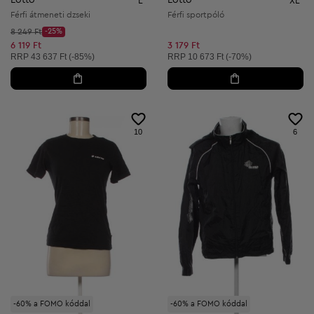
Lotto
Lotto
L
XL
Férfi átmeneti dzseki
Férfi sportpóló
Kezdő ár:
8 249 Ft
-25%
Discount Price:
Csökkentett ár:
6 119 Ft
3 179 Ft
Ajánlott ár:
Ajánlott ár:
RRP
43 637 Ft (-85%)
RRP
10 673 Ft (-70%)
10
6
-60% a FOMO kóddal
-60% a FOMO kóddal