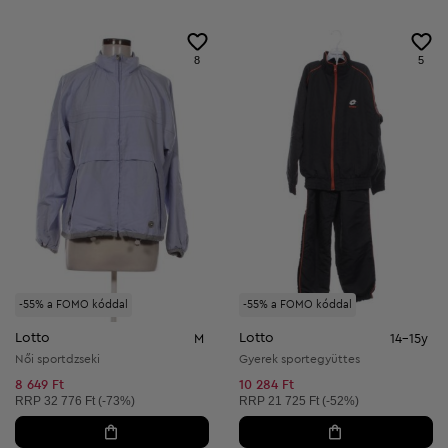
8
5
-55% a FOMO kóddal
-55% a FOMO kóddal
Lotto
Lotto
M
14-15y
Női sportdzseki
Gyerek sportegyüttes
8 649 Ft
10 284 Ft
Ajánlott ár:
Ajánlott ár:
RRP
32 776 Ft (-73%)
RRP
21 725 Ft (-52%)