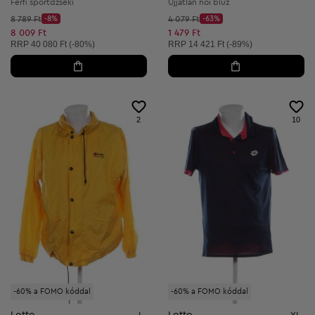
Férfi sportdzseki
Ujjatlan női blúz
Kezdő ár:
Kezdő ár:
8 789 Ft
-8%
4 079 Ft
-63%
Discount Price:
Discount Price:
Csökkentett ár:
Csökkentett ár:
8 009 Ft
1 479 Ft
Ajánlott ár:
Ajánlott ár:
RRP
40 080 Ft (-80%)
RRP
14 421 Ft (-89%)
2
10
-60% a FOMO kóddal
-60% a FOMO kóddal