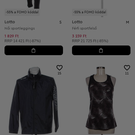
-55% a FOMO kóddal
-55% a FOMO kóddal
Lotto
Lotto
S
M
Női sportleggings
Férfi sportfelső
1 829 Ft
3 239 Ft
Ajánlott ár:
Ajánlott ár:
RRP
14 421 Ft (-87%)
RRP
21 725 Ft (-85%)
15
11