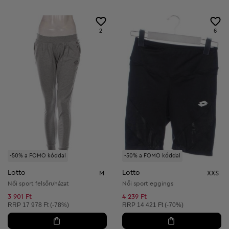
2
6
-50% a FOMO kóddal
-50% a FOMO kóddal
Lotto
Lotto
M
XXS
Női sport felsőruházat
Női sportleggings
3 901 Ft
4 239 Ft
Ajánlott ár:
Ajánlott ár:
RRP
17 978 Ft (-78%)
RRP
14 421 Ft (-70%)