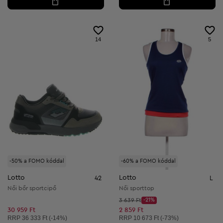
14
5
-50% a FOMO kóddal
-60% a FOMO kóddal
Lotto
Lotto
42
L
Női bőr sportcipő
Női sporttop
Kezdő ár:
3 639 Ft
-21%
Discount Price:
Csökkentett ár:
30 959 Ft
2 859 Ft
Ajánlott ár:
Ajánlott ár:
RRP
36 333 Ft (-14%)
RRP
10 673 Ft (-73%)