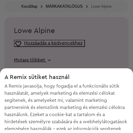
Kezdőlap
MÁRKAKATALÓGUS
Lowe Alpine
Lowe Alpine
Hozzáadás a kedvencekhez
Mutass többet
A Remix sütiket használ
A Remix javasolja, hogy fogadja el a funkcionális sütik
használatát, amelyek marketing és elemzési célokat
segítenek, és amelyeket mi, valamint marketing
partnereink és elemzőink marketing és elemzési célokra
használunk. Ezeket a cookie-kat a tartalom és a
hirdetések személyre szabására és a webhelylátogatások
elemzésére használják - ezek az információk segítenek
KELL A HELY A GARDRÓBODBAN?