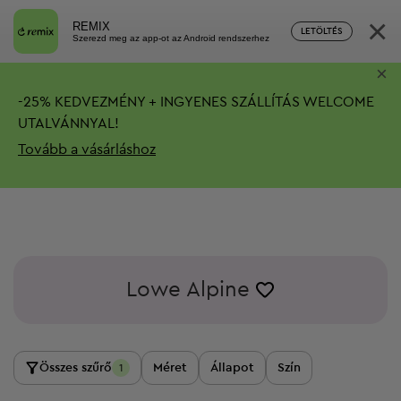
×
REMIX
LETÖLTÉS
Szerezd meg az app-ot az Android rendszerhez
×
-
25%
KEDVEZMÉNY + INGYENES SZÁLLÍTÁS
WELCOME
UTALVÁNNYAL!
Tovább a vásárláshoz
Lowe Alpine
Összes szűrő
Méret
Állapot
Szín
1