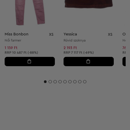
Miss Bonbon
Yessica
ON
XS
XS
Női farmer
Rövid szoknya
Női 
1 159 Ft
2 193 Ft
769 
Ajánlott ár:
Ajánlott ár:
Ajánl
RRP
10 487 Ft (-88%)
RRP
7 117 Ft (-69%)
RRP