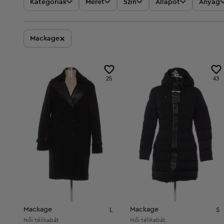
Kategóriák
Méret
Szín
Állapot
Anyag
×
Mackage
25
43
Mackage
Mackage
L
S
Női télikabát
Női télikabát