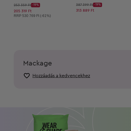
Kezdő ár:
Kezdő ár:
387 399 Ft
-19%
253 359 Ft
-19%
Discount Price:
Discount Price:
Csökkentett ár:
313 889 Ft
Csökkentett ár:
205 319 Ft
Ajánlott ár:
RRP
530 769 Ft (-61%)
Mackage
Hozzáadás a kedvencekhez