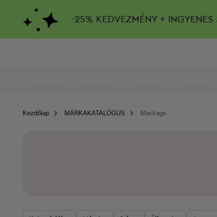
-
25%
KEDVEZMÉNY + INGYENES 
Kezdőlap
MÁRKAKATALÓGUS
Mackage