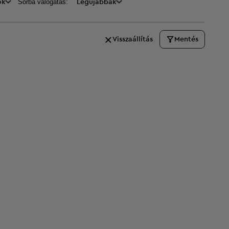
Sorba válogatás:
ők
Legújabbak
Visszaállítás
Mentés