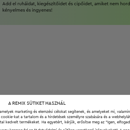
Add el ruháidat, kiegészítőidet és cipőidet, amiket nem hor
kényelmes és ingyenes!
A REMIX SÜTIKET HASZNÁL
t, amelyek marketing és elemzési célokat segítenek, és amelyeket mi, valami
a cookie-kat a tartalom és a hirdetések személyre szabására és a webhelyl
tal kedvelt termékeket. Ha egyetért, kérjük, erősítse meg az "Igen, elfog