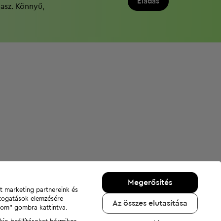
Eladás
dasz. Könnyű,
Megerősítés
nt marketing partnereink és
átogatások elemzésére
Az összes elutasítása
adom" gombra kattintva.