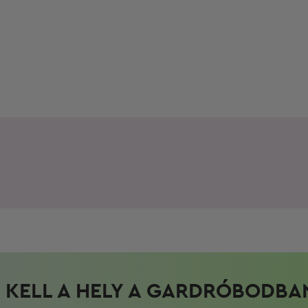
KELL A HELY A GARDRÓBODBA