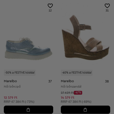
12
31
-50% a FESTIVE kóddal
-60% a FESTIVE kóddal
Marelbo
Marelbo
37
38
Női bőrcipő
Női bőrszandál
Kezdő ár:
27 629 Ft
-47%
Discount Price:
Csökkentett ár:
12 579 Ft
14 579 Ft
Ajánlott ár:
Ajánlott ár:
RRP
47 384 Ft (-73%)
RRP
47 384 Ft (-69%)