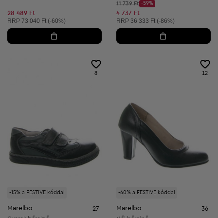
Kezdő ár:
11 739 Ft
-59%
Discount Price:
Csökkentett ár:
28 489 Ft
4 737 Ft
Ajánlott ár:
Ajánlott ár:
RRP
73 040 Ft (-60%)
RRP
36 333 Ft (-86%)
8
12
-15% a FESTIVE kóddal
-60% a FESTIVE kóddal
Marelbo
Marelbo
27
36