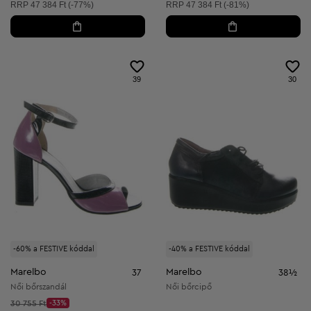
Ajánlott ár:
Ajánlott ár:
RRP
47 384 Ft (-77%)
RRP
47 384 Ft (-81%)
39
30
-60% a FESTIVE kóddal
-40% a FESTIVE kóddal
Marelbo
Marelbo
37
38½
Női bőrszandál
Női bőrcipő
Kezdő ár:
30 755 Ft
-33%
Discount Price: