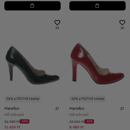
23
16
-50% a FESTIVE kóddal
-50% a FESTIVE kóddal
Marelbo
Marelbo
37
37
Női bőrcipő
Női bőrcipő
Kezdő ár:
Kezdő ár:
26 280 Ft
-59%
22 226 Ft
-59%
Discount Price:
Discount Price:
Csökkentett ár:
Csökkentett ár:
10 609 Ft
8 989 Ft