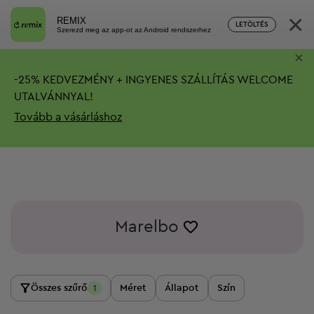
×
REMIX
LETÖLTÉS
Szerezd meg az app-ot az Android rendszerhez
×
-
25%
KEDVEZMÉNY + INGYENES SZÁLLÍTÁS
WELCOME
UTALVÁNNYAL!
Tovább a vásárláshoz
Marelbo
Összes szűrő
Méret
Állapot
Szín
1