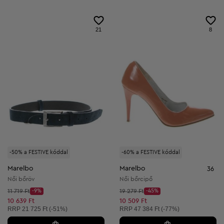
21
8
-50% a FESTIVE kóddal
-60% a FESTIVE kóddal
Marelbo
Marelbo
36
Női bőröv
Női bőrcipő
Kezdő ár:
Kezdő ár:
11 719 Ft
-9%
19 279 Ft
-45%
Discount Price:
Discount Price:
Csökkentett ár:
Csökkentett ár:
10 639 Ft
10 509 Ft
Ajánlott ár:
Ajánlott ár:
RRP
21 725 Ft (-51%)
RRP
47 384 Ft (-77%)