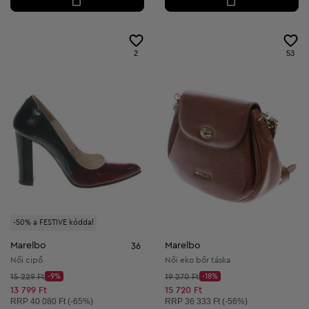
2
53
-50% a FESTIVE kóddal
Marelbo
Marelbo
36
Női cipő
Női eko bőr táska
Kezdő ár:
Kezdő ár:
15 229 Ft
-9%
19 270 Ft
-18%
Discount Price:
Discount Price:
Csökkentett ár:
Csökkentett ár:
13 799 Ft
15 720 Ft
Ajánlott ár:
Ajánlott ár:
RRP
40 080 Ft (-65%)
RRP
36 333 Ft (-56%)