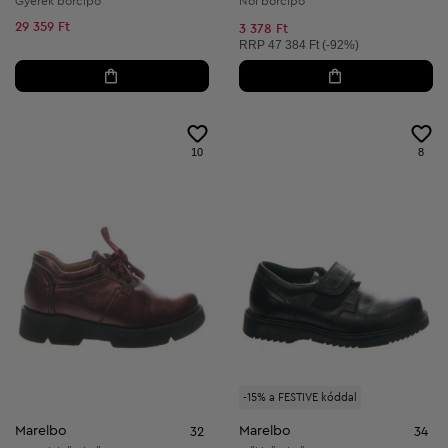
Gyerek bőrcipő
Női bőrcipő
29 359 Ft
3 378 Ft
Ajánlott ár:
RRP
47 384 Ft (-92%)
10
8
-15% a FESTIVE kóddal
Marelbo
Marelbo
32
34