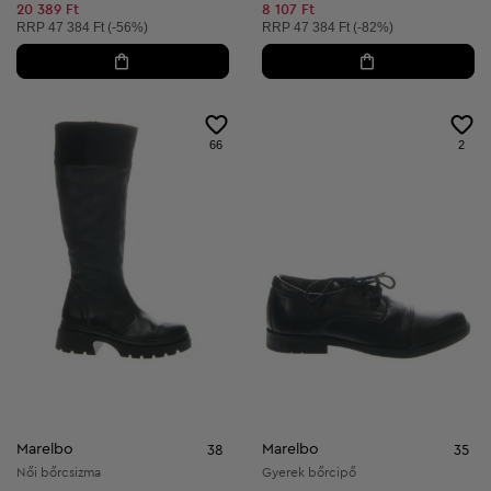
Csökkentett ár:
20 389 Ft
8 107 Ft
Ajánlott ár:
Ajánlott ár:
RRP
47 384 Ft (-56%)
RRP
47 384 Ft (-82%)
66
2
Marelbo
Marelbo
38
35
Női bőrcsizma
Gyerek bőrcipő