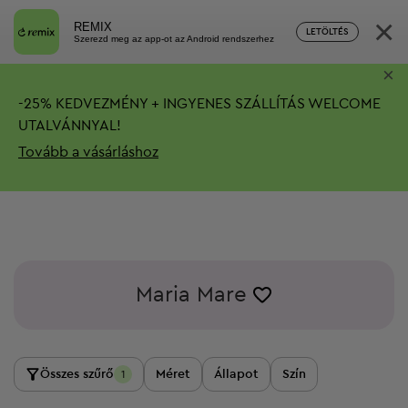
×
REMIX
LETÖLTÉS
Szerezd meg az app-ot az Android rendszerhez
×
-
25%
KEDVEZMÉNY + INGYENES SZÁLLÍTÁS
WELCOME
UTALVÁNNYAL!
Tovább a vásárláshoz
Maria Mare
Összes szűrő
Méret
Állapot
Szín
1