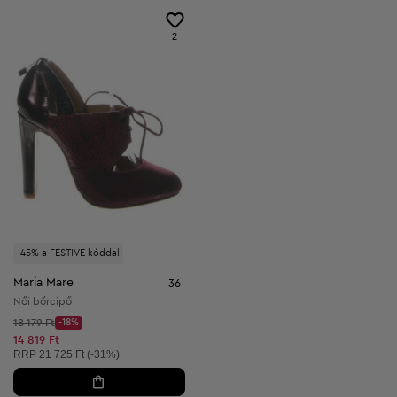
2
-45% a FESTIVE kóddal
Maria Mare
36
Női bőrcipő
Kezdő ár:
18 179 Ft
-18%
Discount Price:
Csökkentett ár:
14 819 Ft
Ajánlott ár:
RRP
21 725 Ft (-31%)