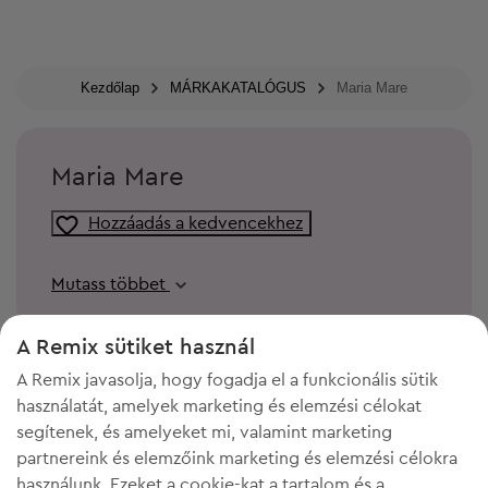
Kezdőlap
MÁRKAKATALÓGUS
Maria Mare
Maria Mare
Hozzáadás a kedvencekhez
Mutass többet
A Remix sütiket használ
A Remix javasolja, hogy fogadja el a funkcionális sütik
használatát, amelyek marketing és elemzési célokat
segítenek, és amelyeket mi, valamint marketing
partnereink és elemzőink marketing és elemzési célokra
használunk. Ezeket a cookie-kat a tartalom és a