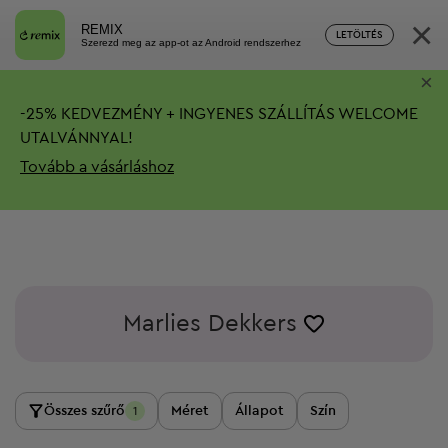
×
REMIX
LETÖLTÉS
Szerezd meg az app-ot az Android rendszerhez
×
-
25%
KEDVEZMÉNY + INGYENES SZÁLLÍTÁS
WELCOME
UTALVÁNNYAL!
Tovább a vásárláshoz
Marlies Dekkers
Összes szűrő
Méret
Állapot
Szín
1