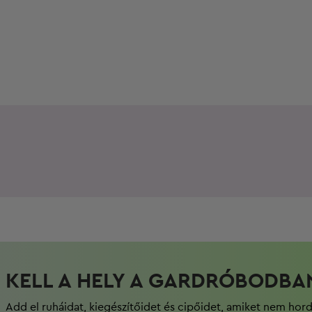
KELL A HELY A GARDRÓBODBA
Add el ruháidat, kiegészítőidet és cipőidet, amiket nem hor