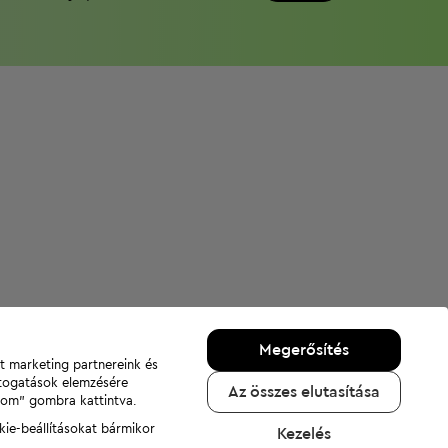
Megerősítés
nt marketing partnereink és
átogatások elemzésére
Az összes elutasítása
adom" gombra kattintva.
kie-beállításokat bármikor
Kezelés