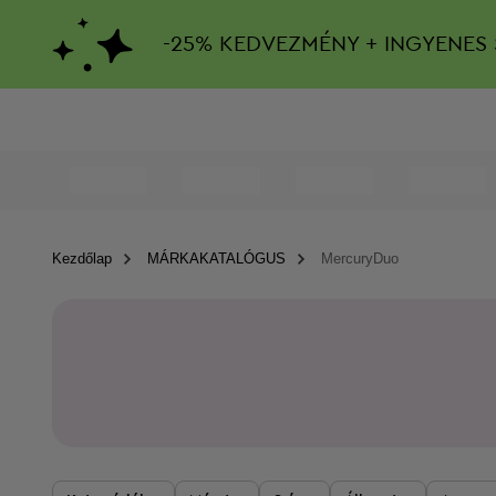
-
25%
KEDVEZMÉNY + INGYENES 
Kezdőlap
MÁRKAKATALÓGUS
MercuryDuo