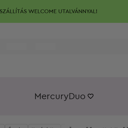
SZÁLLÍTÁS
WELCOME UTALVÁNNYAL!
MercuryDuo