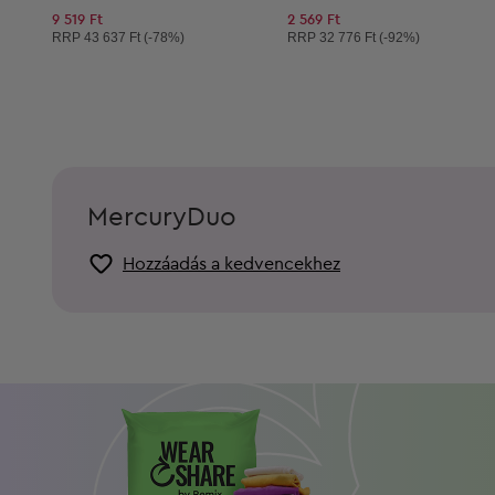
9 519 Ft
2 569 Ft
Ajánlott ár:
Ajánlott ár:
RRP
43 637 Ft (-78%)
RRP
32 776 Ft (-92%)
MercuryDuo
Hozzáadás a kedvencekhez