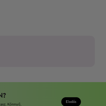
N?
Eladás
dasz. Könnyű,