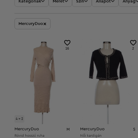
Kategóriák
Méret
Szín
Állapot
Anyag
×
MercuryDuo
16
2
4 = 2
MercuryDuo
MercuryDuo
M
S
Rövid hosszú ruha
Női kardigán