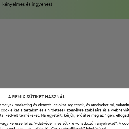
kényelmes és ingyenes!
A REMIX SÜTIKET HASZNÁL
t, amelyek marketing és elemzési célokat segítenek, és amelyeket mi, valami
a cookie-kat a tartalom és a hirdetések személyre szabására és a webhelyl
tal kedvelt termékeket. Ha egyetért, kérjük, erősítse meg az "Igen, elfog
agy keresse fel az "Adatvédelmi és sütikre vonatkozó irányelveket". A coo
tja a webhely alján található „Cookie-beállítások” lehetőséget.