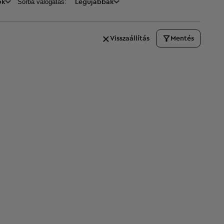
Sorba válogatás:
ők
Legújabbak
Visszaállítás
Mentés