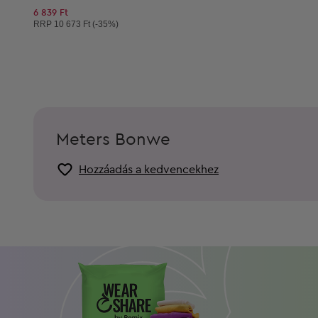
6 839 Ft
Ajánlott ár:
RRP
10 673 Ft (-35%)
Meters Bonwe
Hozzáadás a kedvencekhez