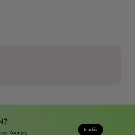
N?
Eladás
dasz. Könnyű,