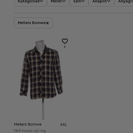
Kategóriák
Méret
Szín
Állapot
Anyag
×
Meters Bonwe
1
Meters Bonwe
XXL
Férfi hosszú ujjú ing