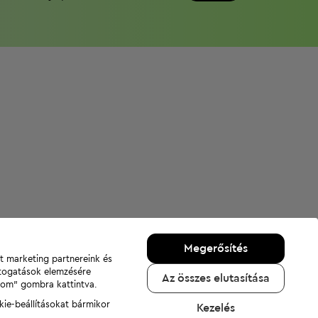
Megerősítés
nt marketing partnereink és
átogatások elemzésére
Az összes elutasítása
adom" gombra kattintva.
kie-beállításokat bármikor
Kezelés