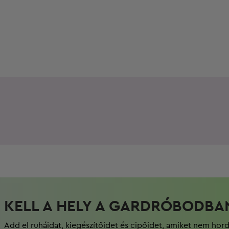
KELL A HELY A GARDRÓBODBA
Add el ruháidat, kiegészítőidet és cipőidet, amiket nem hor