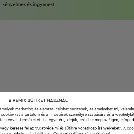
kényelmes és ingyenes!
A REMIX SÜTIKET HASZNÁL
t, amelyek marketing és elemzési célokat segítenek, és amelyeket mi, valami
a cookie-kat a tartalom és a hirdetések személyre szabására és a webhelyl
tal kedvelt termékeket. Ha egyetért, kérjük, erősítse meg az "Igen, elfog
agy keresse fel az "Adatvédelmi és sütikre vonatkozó irányelveket". A coo
tja a webhely alján található „Cookie-beállítások” lehetőséget.