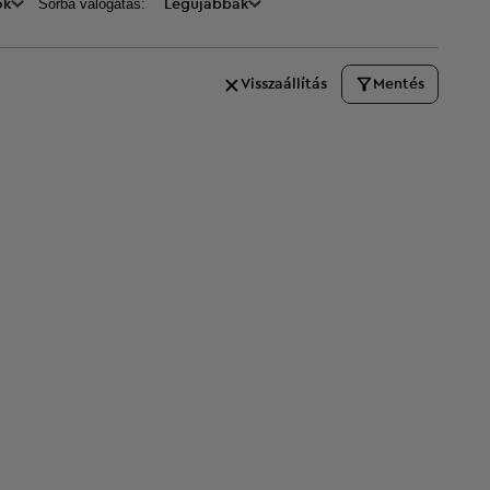
Sorba válogatás:
ők
Legújabbak
Visszaállítás
Mentés