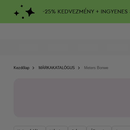
-
25%
KEDVEZMÉNY + INGYENES 
Kezdőlap
MÁRKAKATALÓGUS
Meters Bonwe