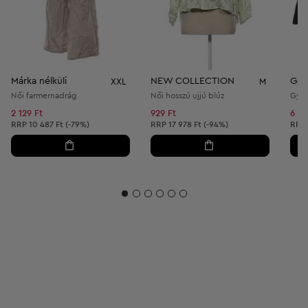
Márka nélküli
NEW COLLECTION
Gap
XXL
M
Női farmernadrág
Női hosszú ujjú blúz
Gyer
2 129 Ft
929 Ft
6 00
Ajánlott ár:
Ajánlott ár:
Ajánl
RRP
10 487 Ft (-79%)
RRP
17 978 Ft (-94%)
RRP