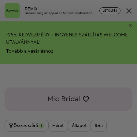
×
REMIX
LETÖLTÉS
Szerezd meg az app-ot az Android rendszerhez
×
-
25%
KEDVEZMÉNY + INGYENES SZÁLLÍTÁS
WELCOME
UTALVÁNNYAL!
Tovább a vásárláshoz
Mic Bridal
Összes szűrő
Méret
Állapot
Szín
1