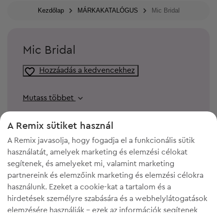
Kezdőlap
MÁRKAKATALÓGUS
Mic Bridal
Mic Bridal
Hozzáadás a kedvencekhez
Mutass többet
A Remix sütiket használ
A Remix javasolja, hogy fogadja el a funkcionális sütik
használatát, amelyek marketing és elemzési célokat
segítenek, és amelyeket mi, valamint marketing
partnereink és elemzőink marketing és elemzési célokra
használunk. Ezeket a cookie-kat a tartalom és a
hirdetések személyre szabására és a webhelylátogatások
elemzésére használják - ezek az információk segítenek
KELL A HELY A GARDRÓBODBAN?