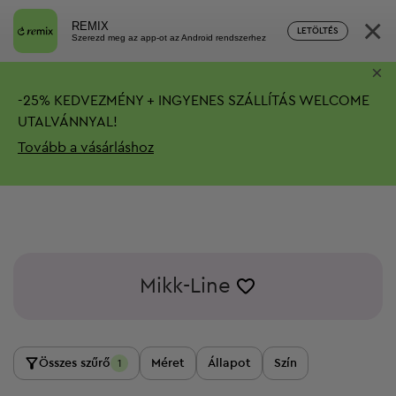
×
REMIX
LETÖLTÉS
Szerezd meg az app-ot az Android rendszerhez
×
-
25%
KEDVEZMÉNY + INGYENES SZÁLLÍTÁS
WELCOME
UTALVÁNNYAL!
Tovább a vásárláshoz
Mikk-Line
Összes szűrő
Méret
Állapot
Szín
1