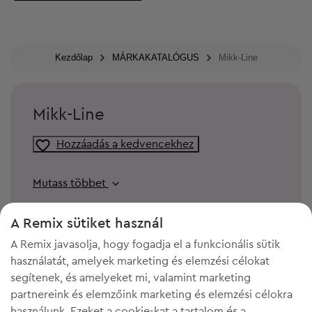
Kezdőlap
MÁRKAKATALÓGUS
Mikk-Line
Mikk-Line
Hozzáadás a kedvencekhez
Mutass többet
A Remix sütiket használ
A Remix javasolja, hogy fogadja el a funkcionális sütik
használatát, amelyek marketing és elemzési célokat
segítenek, és amelyeket mi, valamint marketing
partnereink és elemzőink marketing és elemzési célokra
használunk. Ezeket a cookie-kat a tartalom és a