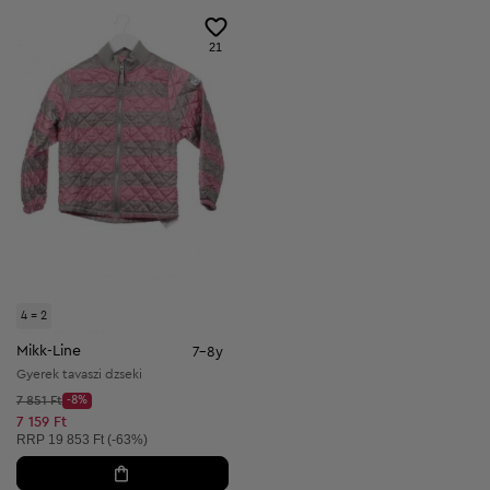
21
4 = 2
Mikk-Line
7-8y
Gyerek tavaszi dzseki
Kezdő ár:
7 851 Ft
-8%
Discount Price:
Csökkentett ár:
7 159 Ft
Ajánlott ár:
RRP
19 853 Ft (-63%)