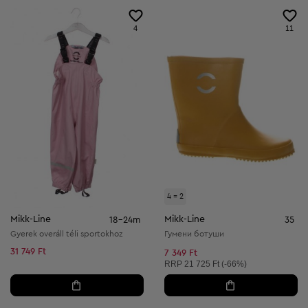
4
11
4 = 2
Mikk-Line
Mikk-Line
18-24m
35
Gyerek overáll téli sportokhoz
Гумени ботуши
31 749 Ft
7 349 Ft
Ajánlott ár:
RRP
21 725 Ft (-66%)