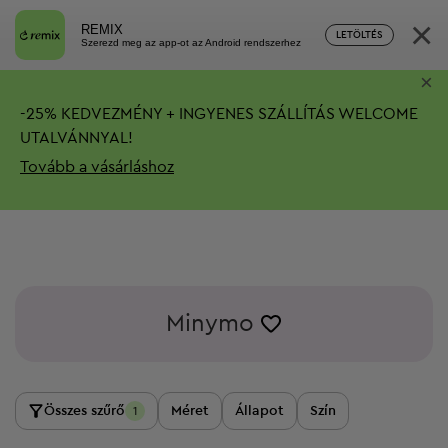
×
REMIX
LETÖLTÉS
Szerezd meg az app-ot az Android rendszerhez
×
-
25%
KEDVEZMÉNY + INGYENES SZÁLLÍTÁS
WELCOME
UTALVÁNNYAL!
Tovább a vásárláshoz
Minymo
Összes szűrő
Méret
Állapot
Szín
1