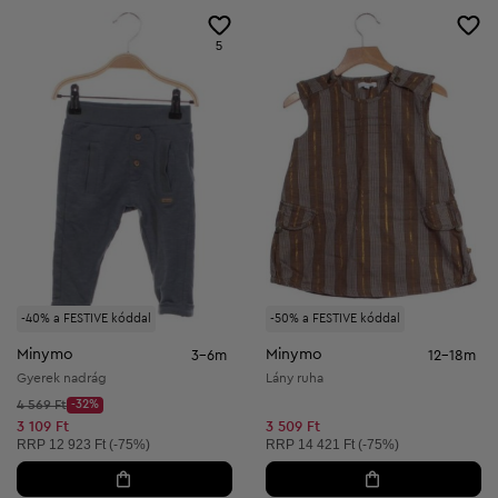
5
-40% a FESTIVE kóddal
-50% a FESTIVE kóddal
Minymo
Minymo
3-6m
12-18m
Gyerek nadrág
Lány ruha
Kezdő ár:
4 569 Ft
-32%
Discount Price:
Csökkentett ár:
3 109 Ft
3 509 Ft
Ajánlott ár:
Ajánlott ár:
RRP
12 923 Ft (-75%)
RRP
14 421 Ft (-75%)