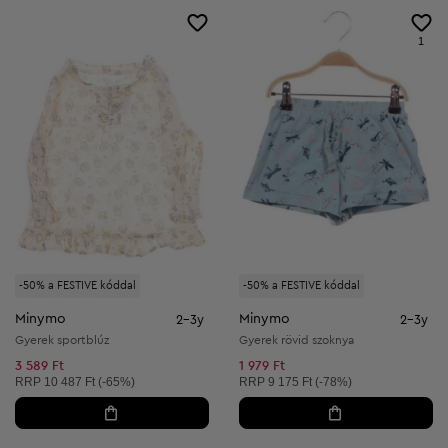
1
-50% a FESTIVE kóddal
-50% a FESTIVE kóddal
Minymo
Minymo
2-3y
2-3y
Gyerek sportblúz
Gyerek rövid szoknya
3 589 Ft
1 979 Ft
Ajánlott ár:
Ajánlott ár:
RRP
10 487 Ft (-65%)
RRP
9 175 Ft (-78%)