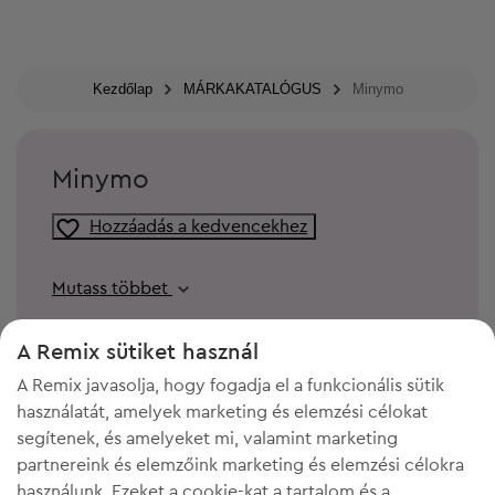
Kezdőlap
MÁRKAKATALÓGUS
Minymo
Minymo
Hozzáadás a kedvencekhez
Mutass többet
A Remix sütiket használ
A Remix javasolja, hogy fogadja el a funkcionális sütik
használatát, amelyek marketing és elemzési célokat
segítenek, és amelyeket mi, valamint marketing
partnereink és elemzőink marketing és elemzési célokra
használunk. Ezeket a cookie-kat a tartalom és a