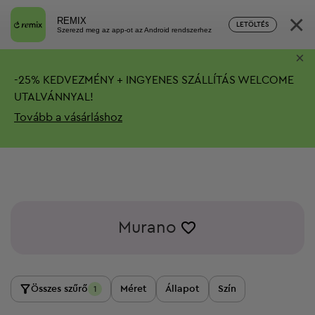
×
REMIX
LETÖLTÉS
Szerezd meg az app-ot az Android rendszerhez
×
-
25%
KEDVEZMÉNY + INGYENES SZÁLLÍTÁS
WELCOME
UTALVÁNNYAL!
Tovább a vásárláshoz
Murano
Összes szűrő
Méret
Állapot
Szín
1