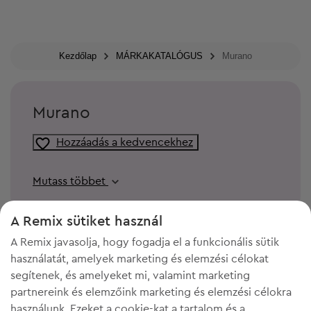
Kezdőlap
MÁRKAKATALÓGUS
Murano
Murano
Hozzáadás a kedvencekhez
Mutass többet
A Remix sütiket használ
A Remix javasolja, hogy fogadja el a funkcionális sütik
használatát, amelyek marketing és elemzési célokat
segítenek, és amelyeket mi, valamint marketing
partnereink és elemzőink marketing és elemzési célokra
használunk. Ezeket a cookie-kat a tartalom és a