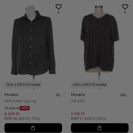
1
5
-50% a FESTIVE kóddal
-60% a FESTIVE kóddal
Murano
Murano
XL
XXL
Férfi hosszú ujjú ing
Női póló
Kezdő ár:
13 409 Ft
-40%
Discount Price:
Csökkentett ár:
8 009 Ft
5 919 Ft
Ajánlott ár:
Ajánlott ár:
RRP
36 333 Ft (-77%)
RRP
17 978 Ft (-67%)