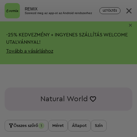
×
REMIX
LETÖLTÉS
Szerezd meg az app-ot az Android rendszerhez
×
-
25%
KEDVEZMÉNY + INGYENES SZÁLLÍTÁS
WELCOME
UTALVÁNNYAL!
Tovább a vásárláshoz
Natural World
Összes szűrő
Méret
Állapot
Szín
1