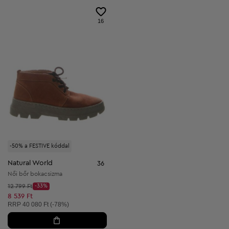
16
-50% a FESTIVE kóddal
Natural World
36
Női bőr bokacsizma
Kezdő ár:
12 799 Ft
-33%
Discount Price:
Csökkentett ár:
8 539 Ft
Ajánlott ár:
RRP
40 080 Ft (-78%)