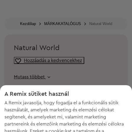
Kezdőlap
MÁRKAKATALÓGUS
Natural World
Natural World
Hozzáadás a kedvencekhez
Mutass többet
A Remix sütiket használ
A Remix javasolja, hogy fogadja el a funkcionális sütik
használatát, amelyek marketing és elemzési célokat
segítenek, és amelyeket mi, valamint marketing
partnereink és elemzőink marketing és elemzési célokra
használunk. Ezeket a cookie-kat a tartalom és a