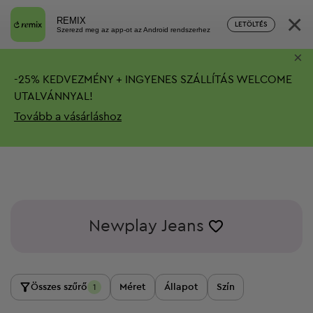
×
REMIX
LETÖLTÉS
Szerezd meg az app-ot az Android rendszerhez
×
-
25%
KEDVEZMÉNY + INGYENES SZÁLLÍTÁS
WELCOME
UTALVÁNNYAL!
Tovább a vásárláshoz
Newplay Jeans
Összes szűrő
Méret
Állapot
Szín
1