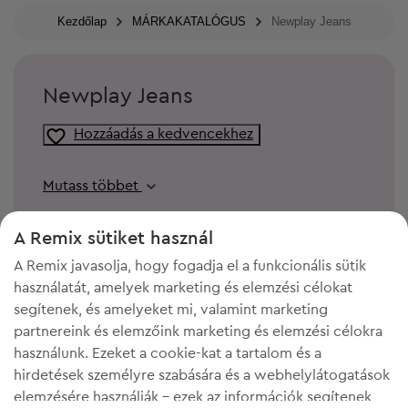
Kezdőlap
MÁRKAKATALÓGUS
Newplay Jeans
Newplay Jeans
Hozzáadás a kedvencekhez
Mutass többet
A Remix sütiket használ
A Remix javasolja, hogy fogadja el a funkcionális sütik
használatát, amelyek marketing és elemzési célokat
segítenek, és amelyeket mi, valamint marketing
partnereink és elemzőink marketing és elemzési célokra
használunk. Ezeket a cookie-kat a tartalom és a
hirdetések személyre szabására és a webhelylátogatások
elemzésére használják - ezek az információk segítenek
KELL A HELY A GARDRÓBODBAN?