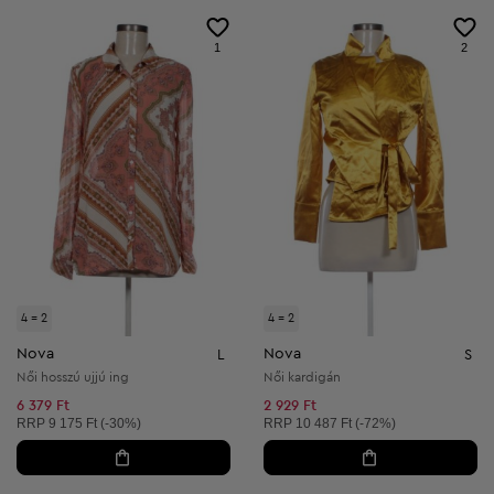
1
2
4 = 2
4 = 2
Nova
Nova
L
S
Női hosszú ujjú ing
Női kardigán
6 379 Ft
2 929 Ft
Ajánlott ár:
Ajánlott ár:
RRP
9 175 Ft (-30%)
RRP
10 487 Ft (-72%)