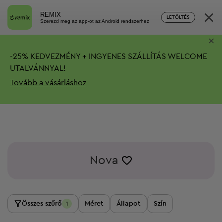
×
REMIX
LETÖLTÉS
Szerezd meg az app-ot az Android rendszerhez
×
-
25%
KEDVEZMÉNY + INGYENES SZÁLLÍTÁS
WELCOME
UTALVÁNNYAL!
Tovább a vásárláshoz
Nova
Összes szűrő
Méret
Állapot
Szín
1