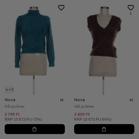
1
4 = 2
Nova
Nova
M
M
Női pulóver
Női pulóver
2 799 Ft
3 809 Ft
Ajánlott ár:
Ajánlott ár:
RRP
10 673 Ft (-73%)
RRP
10 673 Ft (-64%)