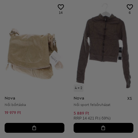
14
6
4 = 2
Nova
Nova
XS
Női bőrtáska
Női sport felsőruházat
19 979 Ft
5 889 Ft
Ajánlott ár:
RRP
14 421 Ft (-59%)