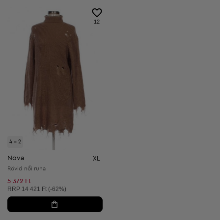
12
4 = 2
Nova
XL
Rövid női ruha
5 372 Ft
Ajánlott ár:
RRP
14 421 Ft (-62%)