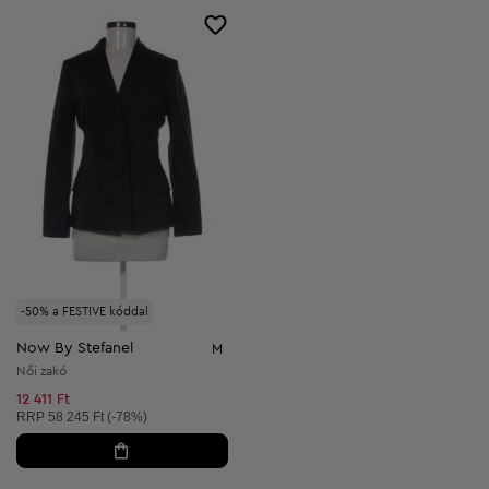
-50% a FESTIVE kóddal
Now By Stefanel
M
Női zakó
12 411 Ft
Ajánlott ár:
RRP
58 245 Ft (-78%)