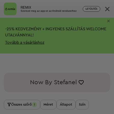
×
REMIX
LETÖLTÉS
Szerezd meg az app-ot az Android rendszerhez
×
-
25%
KEDVEZMÉNY + INGYENES SZÁLLÍTÁS
WELCOME
UTALVÁNNYAL!
Tovább a vásárláshoz
Now By Stefanel
Összes szűrő
Méret
Állapot
Szín
1