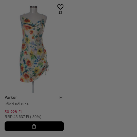
13
Parker
M
Rövid női ruha
30 228 Ft
Ajánlott ár:
RRP
43 637 Ft (-30%)