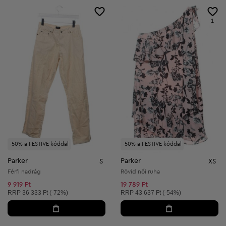
1
-50% a FESTIVE kóddal
-50% a FESTIVE kóddal
Parker
Parker
S
XS
Férfi nadrág
Rövid női ruha
9 919 Ft
19 789 Ft
Ajánlott ár:
Ajánlott ár:
RRP
36 333 Ft (-72%)
RRP
43 637 Ft (-54%)