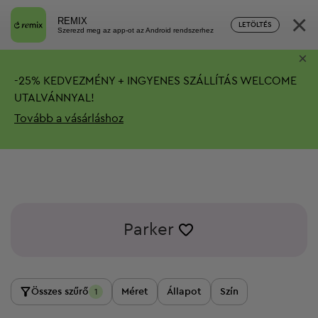
×
REMIX
LETÖLTÉS
Szerezd meg az app-ot az Android rendszerhez
×
-
25%
KEDVEZMÉNY + INGYENES SZÁLLÍTÁS
WELCOME
UTALVÁNNYAL!
Tovább a vásárláshoz
Parker
Összes szűrő
Méret
Állapot
Szín
1