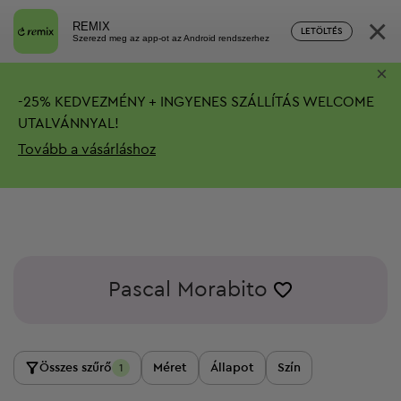
×
REMIX
LETÖLTÉS
Szerezd meg az app-ot az Android rendszerhez
×
-
25%
KEDVEZMÉNY + INGYENES SZÁLLÍTÁS
WELCOME
UTALVÁNNYAL!
Tovább a vásárláshoz
Pascal Morabito
Összes szűrő
Méret
Állapot
Szín
1