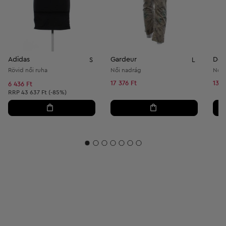
Adidas
Gardeur
Dec
S
L
Rövid női ruha
Női nadrág
Női 
17 376 Ft
13 1
6 436 Ft
Ajánlott ár:
RRP
43 637 Ft (-85%)