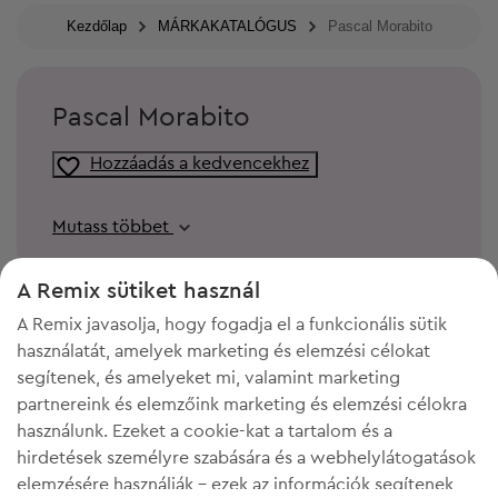
Kezdőlap
MÁRKAKATALÓGUS
Pascal Morabito
Pascal Morabito
Hozzáadás a kedvencekhez
Mutass többet
A Remix sütiket használ
A Remix javasolja, hogy fogadja el a funkcionális sütik
használatát, amelyek marketing és elemzési célokat
segítenek, és amelyeket mi, valamint marketing
partnereink és elemzőink marketing és elemzési célokra
használunk. Ezeket a cookie-kat a tartalom és a
hirdetések személyre szabására és a webhelylátogatások
elemzésére használják - ezek az információk segítenek
KELL A HELY A GARDRÓBODBAN?