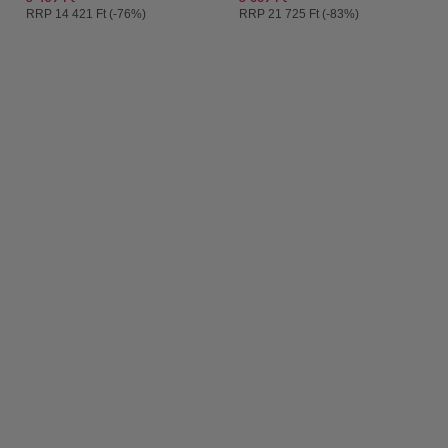
Ajánlott ár:
Ajánlott ár:
RRP
14 421 Ft (-76%)
RRP
21 725 Ft (-83%)