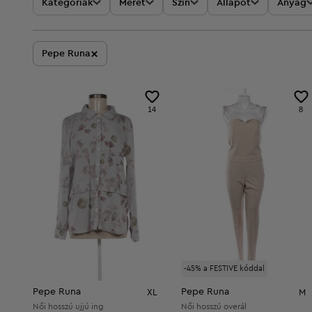
Kategóriák
Méret
Szín
Állapot
Anyag
×
Pepe Runa
14
8
-45% a FESTIVE kóddal
Pepe Runa
Pepe Runa
XL
M
Női hosszú ujjú ing
Női hosszú overál