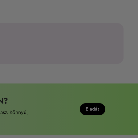
N?
Eladás
dasz. Könnyű,