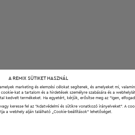
A REMIX SÜTIKET HASZNÁL
t, amelyek marketing és elemzési célokat segítenek, és amelyeket mi, valami
a cookie-kat a tartalom és a hirdetések személyre szabására és a webhelyl
tal kedvelt termékeket. Ha egyetért, kérjük, erősítse meg az "Igen, elfog
agy keresse fel az "Adatvédelmi és sütikre vonatkozó irányelveket". A coo
tja a webhely alján található „Cookie-beállítások” lehetőséget.