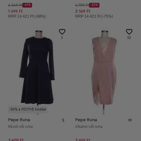
Kezdő ár:
Kezdő ár:
4 349 Ft
-61%
4 759 Ft
-25%
Discount Price:
Discount Price:
Csökkentett ár:
Csökkentett ár:
1 699 Ft
3 569 Ft
Ajánlott ár:
Ajánlott ár:
RRP
14 421 Ft (-88%)
RRP
14 421 Ft (-75%)
1
11
-50% a FESTIVE kóddal
Pepe Runa
Pepe Runa
S
M
Rövid női ruha
Alkalmi női ruha
3 409 Ft
3 669 Ft