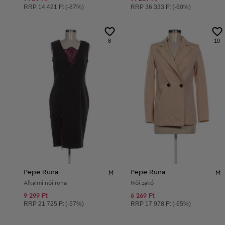
Ajánlott ár:
Ajánlott ár:
RRP
14 421 Ft (-87%)
RRP
36 333 Ft (-60%)
8
10
Pepe Runa
Pepe Runa
M
M
Alkalmi női ruha
Női zakó
9 299 Ft
6 269 Ft
Ajánlott ár:
Ajánlott ár:
RRP
21 725 Ft (-57%)
RRP
17 978 Ft (-65%)