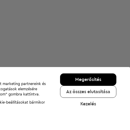
Megerősítés
nt marketing partnereink és
átogatások elemzésére
Az összes elutasítása
adom" gombra kattintva.
kie-beállításokat bármikor
Kezelés