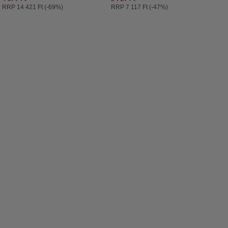
Ajánlott ár:
Ajánlott ár:
RRP
14 421 Ft (-69%)
RRP
7 117 Ft (-47%)