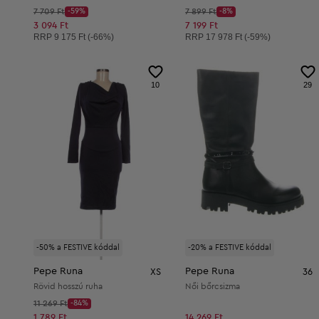
Kezdő ár:
Kezdő ár:
7 709 Ft
-59%
7 899 Ft
-8%
Discount Price:
Discount Price:
Csökkentett ár:
Csökkentett ár:
3 094 Ft
7 199 Ft
Ajánlott ár:
Ajánlott ár:
RRP
9 175 Ft (-66%)
RRP
17 978 Ft (-59%)
10
29
-50% a FESTIVE kóddal
-20% a FESTIVE kóddal
Pepe Runa
Pepe Runa
XS
36
Rövid hosszú ruha
Női bőrcsizma
Kezdő ár:
11 269 Ft
-84%
Discount Price:
Csökkentett ár:
1 789 Ft
14 269 Ft