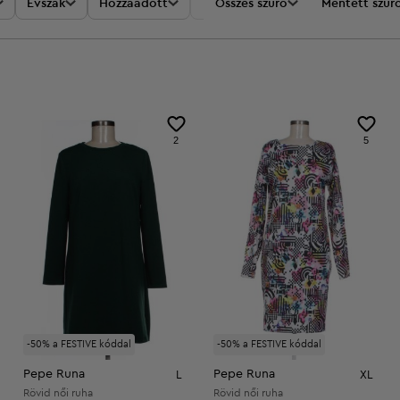
Évszak
Hozzáadott
Akciók
Összes szűrő
Ár
Mentett szűr
2
5
-50% a FESTIVE kóddal
-50% a FESTIVE kóddal
Pepe Runa
Pepe Runa
L
XL
Rövid női ruha
Rövid női ruha