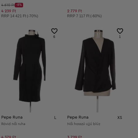
Kezdő ár:
4 610 Ft
-8%
Discount Price:
Csökkentett ár:
4 239 Ft
2 779 Ft
Ajánlott ár:
Ajánlott ár:
RRP
14 421 Ft (-70%)
RRP
7 117 Ft (-60%)
6
1
Pepe Runa
Pepe Runa
L
XS
Rövid női ruha
Női hosszú ujjú blúz
4 379 Ft
3 729 Ft