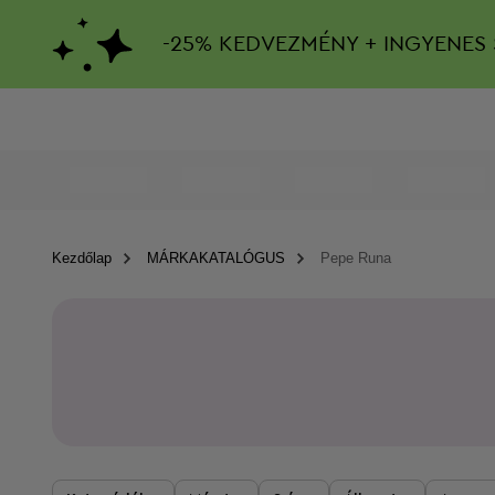
-
25%
KEDVEZMÉNY + INGYENES 
Kezdőlap
MÁRKAKATALÓGUS
Pepe Runa