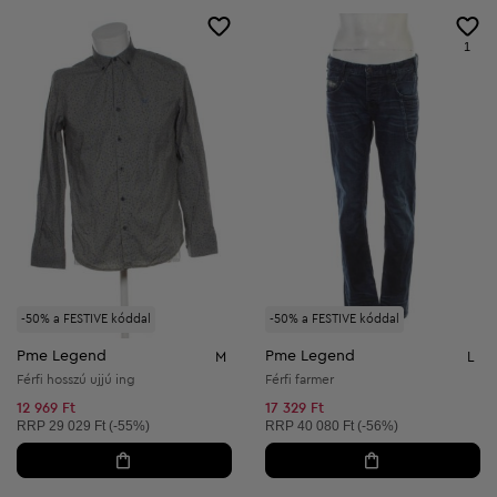
1
-50% a FESTIVE kóddal
-50% a FESTIVE kóddal
Pme Legend
Pme Legend
M
L
Férfi hosszú ujjú ing
Férfi farmer
12 969 Ft
17 329 Ft
Ajánlott ár:
Ajánlott ár:
RRP
29 029 Ft (-55%)
RRP
40 080 Ft (-56%)