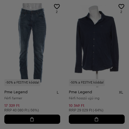
2
2
-50% a FESTIVE kóddal
-50% a FESTIVE kóddal
Pme Legend
Pme Legend
L
XL
Férfi farmer
Férfi hosszú ujjú ing
17 329 Ft
10 349 Ft
Ajánlott ár:
Ajánlott ár:
RRP
40 080 Ft (-56%)
RRP
29 029 Ft (-64%)