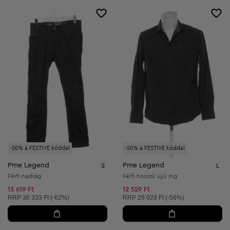
-50% a FESTIVE kóddal
-50% a FESTIVE kóddal
Pme Legend
Pme Legend
S
L
Férfi nadrág
Férfi hosszú ujjú ing
13 619 Ft
12 529 Ft
Ajánlott ár:
Ajánlott ár:
RRP
36 333 Ft (-62%)
RRP
29 029 Ft (-56%)