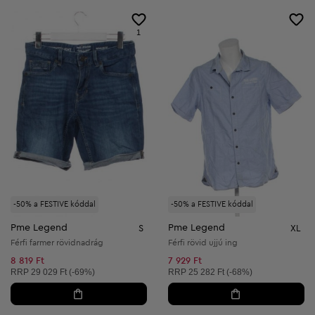
1
-50% a FESTIVE kóddal
-50% a FESTIVE kóddal
Pme Legend
Pme Legend
S
XL
Férfi farmer rövidnadrág
Férfi rövid ujjú ing
8 819 Ft
7 929 Ft
Ajánlott ár:
Ajánlott ár:
RRP
29 029 Ft (-69%)
RRP
25 282 Ft (-68%)