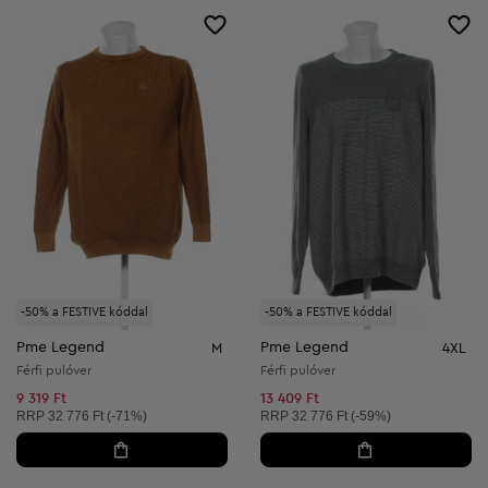
-50% a FESTIVE kóddal
-50% a FESTIVE kóddal
Pme Legend
Pme Legend
M
4XL
Férfi pulóver
Férfi pulóver
9 319 Ft
13 409 Ft
Ajánlott ár:
Ajánlott ár:
RRP
32 776 Ft (-71%)
RRP
32 776 Ft (-59%)