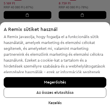
Discount Price:
Discount Price:
Csökkentett ár:
Csökkentett ár:
5 169 Ft
8 759 Ft
Ajánlott ár:
Ajánlott ár:
RRP
40 080 Ft (-87%)
RRP
40 080 Ft (-78%)
A Remix sütiket használ
1
2
A Remix javasolja, hogy fogadja el a funkcionális sütik
használatát, amelyek marketing és elemzési célokat
segítenek, és amelyeket mi, valamint marketing
partnereink és elemzőink marketing és elemzési célokra
használunk. Ezeket a cookie-kat a tartalom és a
hirdetések személyre szabására és a webhelylátogatások
elemzésére használják - ezek az információk segítenek
megmutatni az ön által kedvelt termékeket. Ha egyetért,
Megerősítés
kérjük, erősítse meg az "Igen, elfogadom" gombra
kattintva.
Az összes elutasítása
-50% a FESTIVE kóddal
-50% a FESTIVE kóddal
További információért kattintson a "Tudjon meg többet"
Pme Legend
Pme Legend
L
XXL
Kezelés
gombra, vagy keresse fel az "Adatvédelmi és sütikre
Férfi hosszú ujjú ing
Férfi hosszú ujjú ing