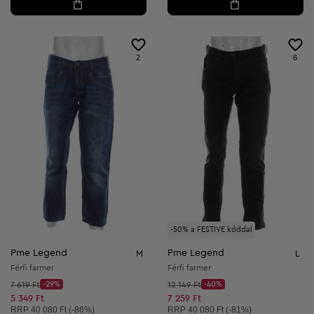
2
6
-50% a FESTIVE kóddal
Pme Legend
Pme Legend
M
L
Férfi farmer
Férfi farmer
Kezdő ár:
Kezdő ár:
7 619 Ft
-29%
12 149 Ft
-40%
Discount Price:
Discount Price:
Csökkentett ár:
Csökkentett ár:
5 349 Ft
7 259 Ft
Ajánlott ár:
Ajánlott ár:
RRP
40 080 Ft (-86%)
RRP
40 080 Ft (-81%)