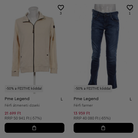
3
1
-50% a FESTIVE kóddal
-50% a FESTIVE kóddal
Pme Legend
Pme Legend
L
L
Férfi átmeneti dzseki
Férfi farmer
21 699 Ft
13 959 Ft
Ajánlott ár:
Ajánlott ár:
RRP
50 941 Ft (-57%)
RRP
40 080 Ft (-65%)