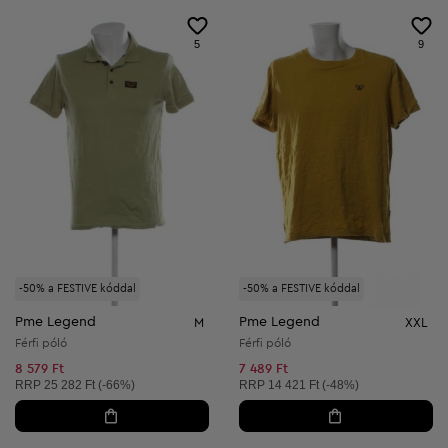
5
9
-50% a FESTIVE kóddal
-50% a FESTIVE kóddal
Pme Legend
Pme Legend
M
XXL
Férfi póló
Férfi póló
8 579 Ft
7 489 Ft
Ajánlott ár:
Ajánlott ár:
RRP
25 282 Ft (-66%)
RRP
14 421 Ft (-48%)