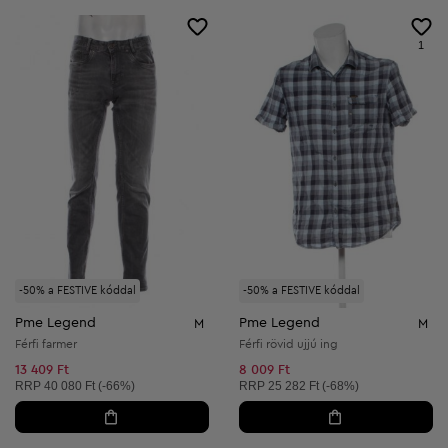
1
-50% a FESTIVE kóddal
-50% a FESTIVE kóddal
Pme Legend
Pme Legend
M
M
Férfi farmer
Férfi rövid ujjú ing
13 409 Ft
8 009 Ft
Ajánlott ár:
Ajánlott ár:
RRP
40 080 Ft (-66%)
RRP
25 282 Ft (-68%)