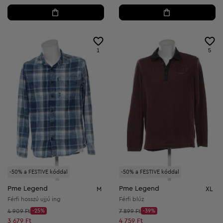
1
5
-50% a FESTIVE kóddal
-50% a FESTIVE kóddal
Pme Legend
Pme Legend
M
XL
Férfi hosszú ujjú ing
Férfi blúz
Kezdő ár:
Kezdő ár:
4 909 Ft
-25%
7 899 Ft
-39%
Discount Price:
Discount Price:
Csökkentett ár:
Csökkentett ár:
3 679 Ft
4 759 Ft