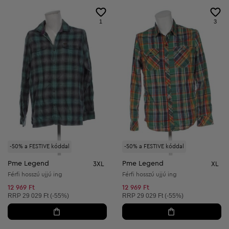
1
3
-50% a FESTIVE kóddal
-50% a FESTIVE kóddal
Pme Legend
Pme Legend
3XL
XL
Férfi hosszú ujjú ing
Férfi hosszú ujjú ing
12 969 Ft
12 969 Ft
Ajánlott ár:
Ajánlott ár:
RRP
29 029 Ft (-55%)
RRP
29 029 Ft (-55%)