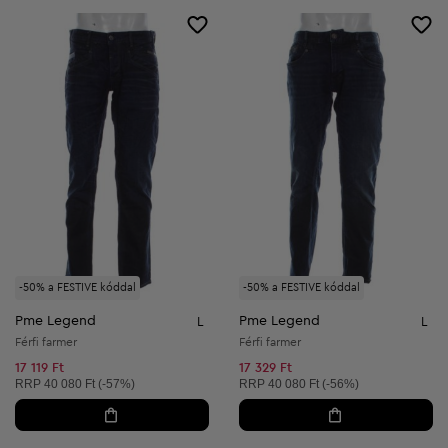
-50% a FESTIVE kóddal
-50% a FESTIVE kóddal
Pme Legend
Pme Legend
L
L
Férfi farmer
Férfi farmer
17 119 Ft
17 329 Ft
Ajánlott ár:
Ajánlott ár:
RRP
40 080 Ft (-57%)
RRP
40 080 Ft (-56%)