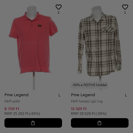
2
1
-50% a FESTIVE kóddal
Pme Legend
Pme Legend
L
L
Férfi póló
Férfi hosszú ujjú ing
8 709 Ft
12 529 Ft
Ajánlott ár:
Ajánlott ár:
RRP
25 282 Ft (-65%)
RRP
29 029 Ft (-56%)