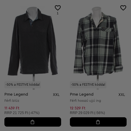
1
-50% a FESTIVE kóddal
-50% a FESTIVE kóddal
Pme Legend
Pme Legend
XXL
XXL
Férfi blúz
Férfi hosszú ujjú ing
11 439 Ft
12 529 Ft
Ajánlott ár:
Ajánlott ár:
RRP
21 725 Ft (-47%)
RRP
29 029 Ft (-56%)