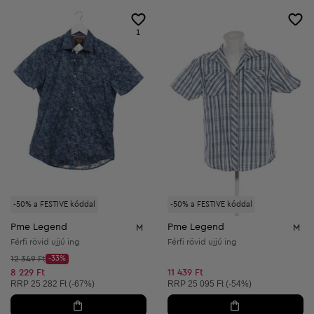
1
-50% a FESTIVE kóddal
-50% a FESTIVE kóddal
Pme Legend
Pme Legend
M
M
Férfi rövid ujjú ing
Férfi rövid ujjú ing
Kezdő ár:
12 349 Ft
-33%
Discount Price:
Csökkentett ár:
8 229 Ft
11 439 Ft
Ajánlott ár:
Ajánlott ár:
RRP
25 282 Ft (-67%)
RRP
25 095 Ft (-54%)