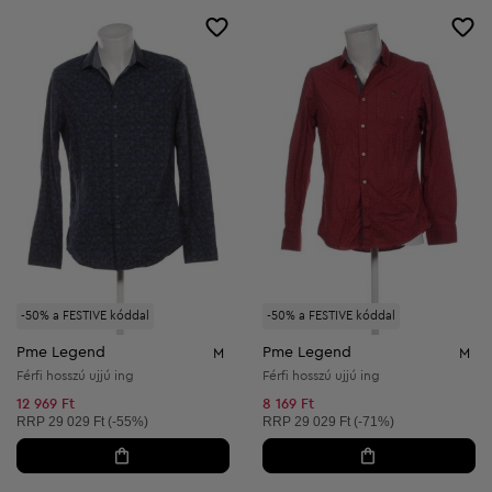
-50% a FESTIVE kóddal
-50% a FESTIVE kóddal
Pme Legend
Pme Legend
M
M
Férfi hosszú ujjú ing
Férfi hosszú ujjú ing
12 969 Ft
8 169 Ft
Ajánlott ár:
Ajánlott ár:
RRP
29 029 Ft (-55%)
RRP
29 029 Ft (-71%)