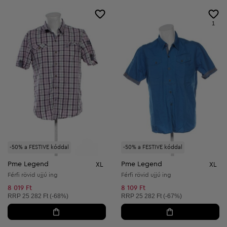
1
-50% a FESTIVE kóddal
-50% a FESTIVE kóddal
Pme Legend
Pme Legend
XL
XL
Férfi rövid ujjú ing
Férfi rövid ujjú ing
8 019 Ft
8 109 Ft
Ajánlott ár:
Ajánlott ár:
RRP
25 282 Ft (-68%)
RRP
25 282 Ft (-67%)