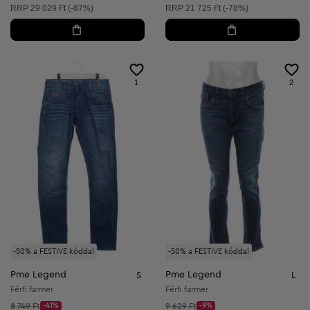
Ajánlott ár:
Ajánlott ár:
RRP
29 029 Ft (-87%)
RRP
21 725 Ft (-78%)
1
2
-50% a FESTIVE kóddal
-50% a FESTIVE kóddal
Pme Legend
Pme Legend
S
L
Férfi farmer
Férfi farmer
Kezdő ár:
Kezdő ár:
8 749 Ft
-41%
9 629 Ft
-9%