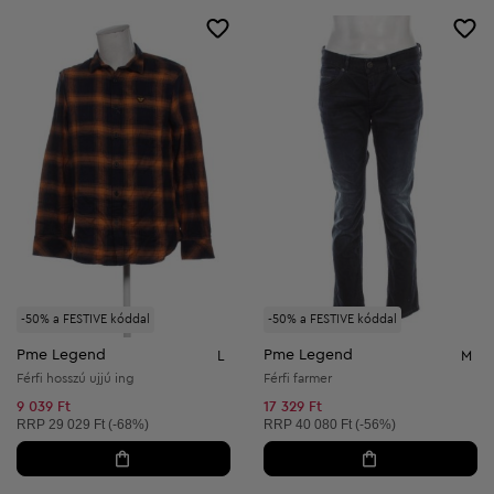
-50% a FESTIVE kóddal
-50% a FESTIVE kóddal
Pme Legend
Pme Legend
L
M
Férfi hosszú ujjú ing
Férfi farmer
9 039 Ft
17 329 Ft
Ajánlott ár:
Ajánlott ár:
RRP
29 029 Ft (-68%)
RRP
40 080 Ft (-56%)