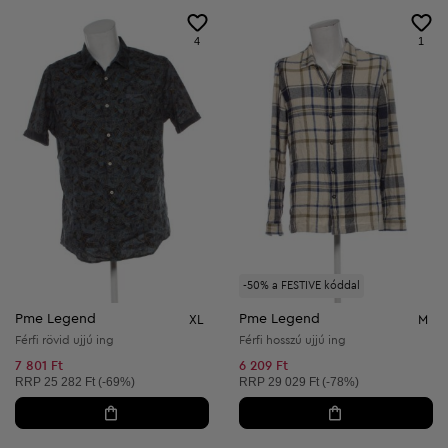
4
1
-50% a FESTIVE kóddal
Pme Legend
Pme Legend
XL
M
Férfi rövid ujjú ing
Férfi hosszú ujjú ing
7 801 Ft
6 209 Ft
Ajánlott ár:
Ajánlott ár:
RRP
25 282 Ft (-69%)
RRP
29 029 Ft (-78%)