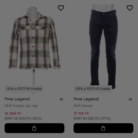
-50% a FESTIVE kóddal
-50% a FESTIVE kóddal
Pme Legend
Pme Legend
M
M
Férfi hosszú ujjú ing
Férfi farmer
12 969 Ft
17 119 Ft
Ajánlott ár:
Ajánlott ár:
RRP
29 029 Ft (-55%)
RRP
40 080 Ft (-57%)