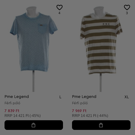
4
3
Pme Legend
Pme Legend
L
XL
Férfi póló
Férfi póló
7 839 Ft
7 969 Ft
Ajánlott ár:
Ajánlott ár:
RRP
14 421 Ft (-45%)
RRP
14 421 Ft (-44%)