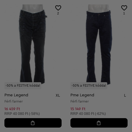
2
1
-50% a FESTIVE kóddal
-50% a FESTIVE kóddal
Pme Legend
Pme Legend
XL
L
Férfi farmer
Férfi farmer
16 459 Ft
15 149 Ft
Ajánlott ár:
Ajánlott ár:
RRP
40 080 Ft (-58%)
RRP
40 080 Ft (-62%)