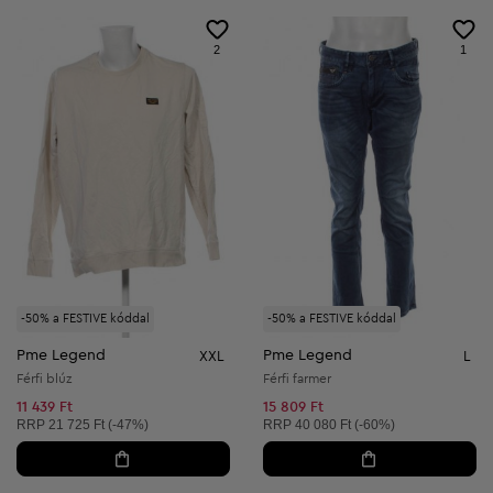
2
1
-50% a FESTIVE kóddal
-50% a FESTIVE kóddal
Pme Legend
Pme Legend
XXL
L
Férfi blúz
Férfi farmer
11 439 Ft
15 809 Ft
Ajánlott ár:
Ajánlott ár:
RRP
21 725 Ft (-47%)
RRP
40 080 Ft (-60%)