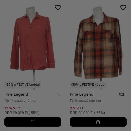
1
-50% a FESTIVE kóddal
-50% a FESTIVE kóddal
Pme Legend
Pme Legend
L
3XL
Férfi hosszú ujjú ing
Férfi hosszú ujjú ing
12 969 Ft
9 919 Ft
Ajánlott ár:
Ajánlott ár:
RRP
29 029 Ft (-55%)
RRP
29 029 Ft (-65%)