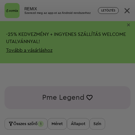
×
REMIX
LETÖLTÉS
Szerezd meg az app-ot az Android rendszerhez
×
-
25%
KEDVEZMÉNY + INGYENES SZÁLLÍTÁS
WELCOME
UTALVÁNNYAL!
Tovább a vásárláshoz
Pme Legend
Összes szűrő
Méret
Állapot
Szín
1