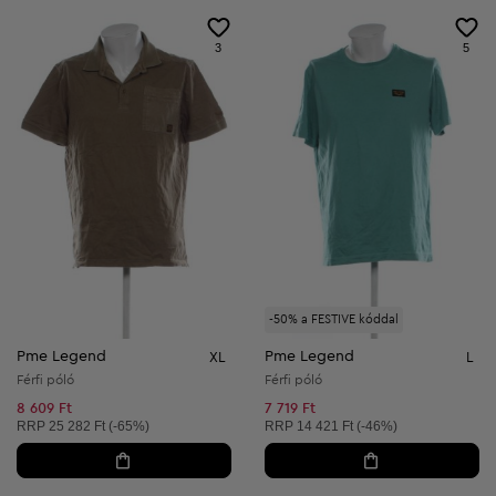
3
5
-50% a FESTIVE kóddal
Pme Legend
Pme Legend
XL
L
Férfi póló
Férfi póló
8 609 Ft
7 719 Ft
Ajánlott ár:
Ajánlott ár:
RRP
25 282 Ft (-65%)
RRP
14 421 Ft (-46%)