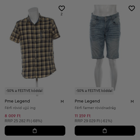
2
-50% a FESTIVE kóddal
-50% a FESTIVE kóddal
Pme Legend
Pme Legend
M
M
Férfi rövid ujjú ing
Férfi farmer rövidnadrág
8 009 Ft
11 259 Ft
Ajánlott ár:
Ajánlott ár:
RRP
25 282 Ft (-68%)
RRP
29 029 Ft (-61%)