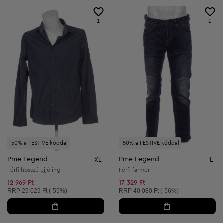
1
1
-50% a FESTIVE kóddal
-50% a FESTIVE kóddal
Pme Legend
Pme Legend
XL
L
Férfi hosszú ujjú ing
Férfi farmer
12 969 Ft
17 329 Ft
Ajánlott ár:
Ajánlott ár:
RRP
29 029 Ft (-55%)
RRP
40 080 Ft (-56%)