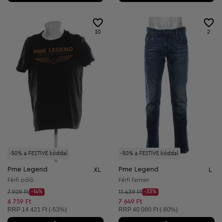
10
2
-50% a FESTIVE kóddal
-50% a FESTIVE kóddal
Pme Legend
Pme Legend
XL
L
Férfi póló
Férfi farmer
Kezdő ár:
Kezdő ár:
7 929 Ft
-14%
11 439 Ft
-33%
Discount Price:
Discount Price:
Csökkentett ár:
Csökkentett ár:
6 759 Ft
7 649 Ft
Ajánlott ár:
Ajánlott ár:
RRP
14 421 Ft (-53%)
RRP
40 080 Ft (-80%)