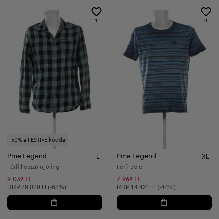
1
9
-50% a FESTIVE kóddal
Pme Legend
Pme Legend
L
XL
Férfi hosszú ujjú ing
Férfi póló
9 039 Ft
7 969 Ft
Ajánlott ár:
Ajánlott ár:
RRP
29 029 Ft (-68%)
RRP
14 421 Ft (-44%)