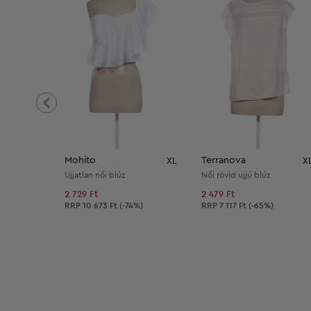
Mohito
Terranova
XL
X
Ujjatlan női blúz
Női rövid ujjú blúz
2 729 Ft
2 479 Ft
Ajánlott ár:
Ajánlott ár:
RRP
10 673 Ft (-74%)
RRP
7 117 Ft (-65%)