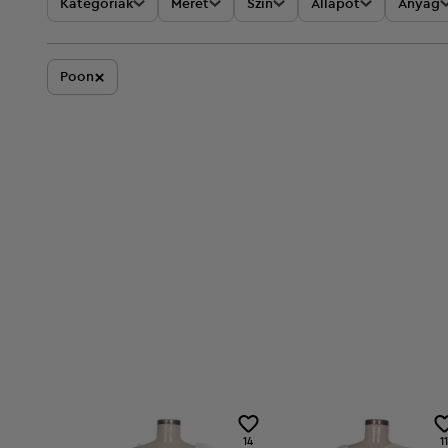
Kategóriák
Méret
Szín
Állapot
Anyag
×
Poon
14
11