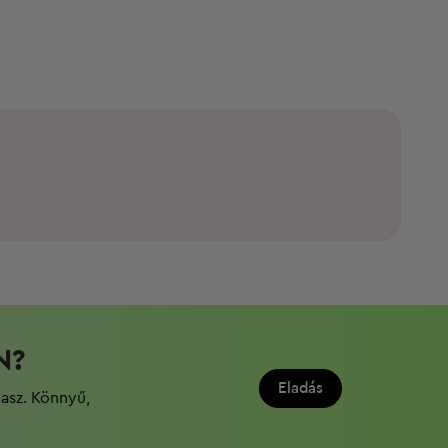
N?
Eladás
dasz. Könnyű,