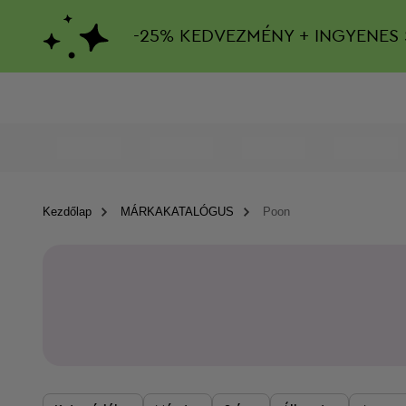
-
25%
KEDVEZMÉNY + INGYENES 
Kezdőlap
MÁRKAKATALÓGUS
Poon