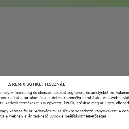
A REMIX SÜTIKET HASZNÁL
t, amelyek marketing és elemzési célokat segítenek, és amelyeket mi, valami
a cookie-kat a tartalom és a hirdetések személyre szabására és a webhelyl
tal kedvelt termékeket. Ha egyetért, kérjük, erősítse meg az "Igen, elfog
agy keresse fel az "Adatvédelmi és sütikre vonatkozó irányelveket". A coo
tja a webhely alján található „Cookie-beállítások” lehetőséget.