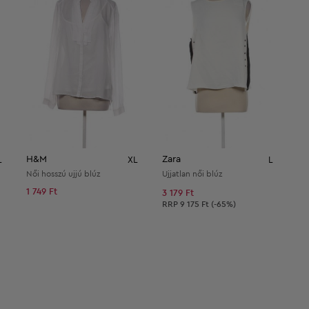
H&M
Zara
L
XL
L
Női hosszú ujjú blúz
Ujjatlan női blúz
1 749 Ft
3 179 Ft
Ajánlott ár:
RRP
9 175 Ft (-65%)