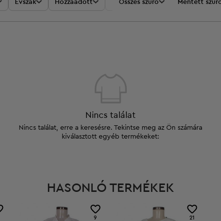
Évszak
Hozzáadott
Akciók
Összes szűrő
Ár
Mentett szűr
Nincs találat
Nincs találat, erre a keresésre. Tekintse meg az Ön számára
kiválasztott egyéb termékeket:
HASONLÓ TERMÉKEK
9
21