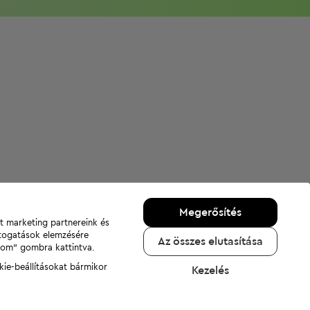
Megerősítés
nt marketing partnereink és
átogatások elemzésére
Az összes elutasítása
adom" gombra kattintva.
kie-beállításokat bármikor
Kezelés