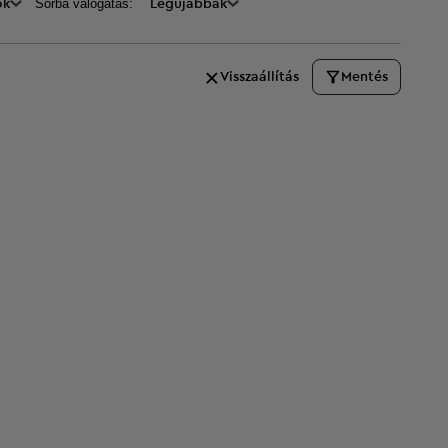
Sorba válogatás:
ők
Legújabbak
Visszaállítás
Mentés