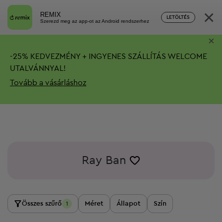
×
REMIX
LETÖLTÉS
Szerezd meg az app-ot az Android rendszerhez
×
-
25%
KEDVEZMÉNY + INGYENES SZÁLLÍTÁS
WELCOME
UTALVÁNNYAL!
Tovább a vásárláshoz
Ray Ban
Összes szűrő
Méret
Állapot
Szín
1