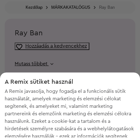
Kezdőlap
MÁRKAKATALÓGUS
Ray Ban
Ray Ban
Hozzáadás a kedvencekhez
Mutass többet
A Remix sütiket használ
A Remix javasolja, hogy fogadja el a funkcionális sütik
használatát, amelyek marketing és elemzési célokat
segítenek, és amelyeket mi, valamint marketing
partnereink és elemzőink marketing és elemzési célokra
használunk. Ezeket a cookie-kat a tartalom és a
hirdetések személyre szabására és a webhelylátogatások
elemzésére használják - ezek az információk segítenek
KELL A HELY A GARDRÓBODBAN?