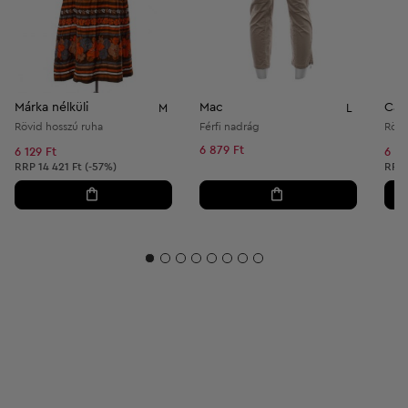
Márka nélküli
Mac
Caro
M
L
Rövid hosszú ruha
Férfi nadrág
Rövi
6 879 Ft
6 129 Ft
6 40
Ajánlott ár:
Ajánl
RRP
14 421 Ft (-57%)
RRP