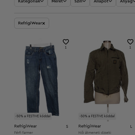
Kategóriák
Méret
Szín
Állapot
Anyag
×
RefrigiWear
1
1
-50% a FESTIVE kóddal
-50% a FESTIVE kóddal
RefrigiWear
RefrigiWear
S
L
Férfi farmer
Női átmeneti dzseki