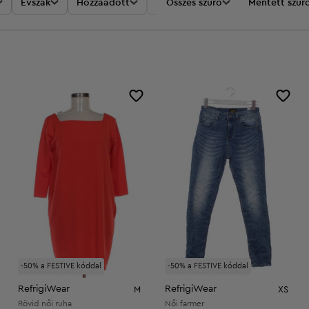
Évszak
Hozzáadott
Akciók
Összes szűrő
Ár
Mentett szűr
-50% a FESTIVE kóddal
-50% a FESTIVE kóddal
RefrigiWear
RefrigiWear
M
XS
Rövid női ruha
Női farmer