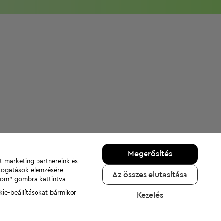
Megerősítés
nt marketing partnereink és
átogatások elemzésére
Az összes elutasítása
adom" gombra kattintva.
kie-beállításokat bármikor
Kezelés