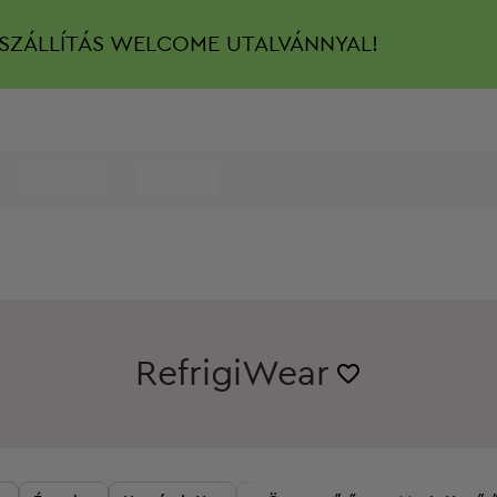
SZÁLLÍTÁS
WELCOME UTALVÁNNYAL!
RefrigiWear