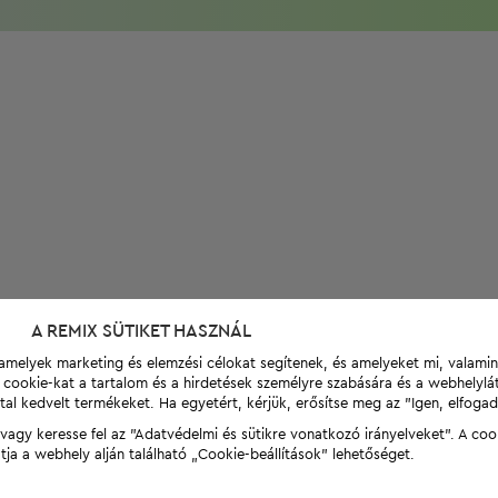
A REMIX SÜTIKET HASZNÁL
t, amelyek marketing és elemzési célokat segítenek, és amelyeket mi, valami
a cookie-kat a tartalom és a hirdetések személyre szabására és a webhelyl
tal kedvelt termékeket. Ha egyetért, kérjük, erősítse meg az "Igen, elfog
agy keresse fel az "Adatvédelmi és sütikre vonatkozó irányelveket". A coo
tja a webhely alján található „Cookie-beállítások” lehetőséget.