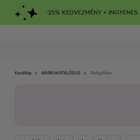
-
25%
KEDVEZMÉNY + INGYENES 
Kezdőlap
MÁRKAKATALÓGUS
RefrigiWear