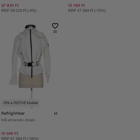
27 839 Ft
13 789 Ft
Ajánlott ár:
Ajánlott ár:
RRP
29 029 Ft (-4%)
RRP
47 384 Ft (-70%)
20
-15% a FESTIVE kóddal
RefrigiWear
M
Női átmeneti dzseki
19 099 Ft
Ajánlott ár:
RRP
47 384 Ft (-59%)