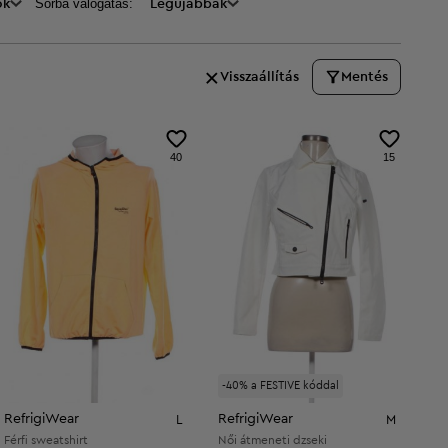
Sorba válogatás:
ők
Legújabbak
Visszaállítás
Mentés
40
15
-40% a FESTIVE kóddal
RefrigiWear
RefrigiWear
L
M
Férfi sweatshirt
Női átmeneti dzseki