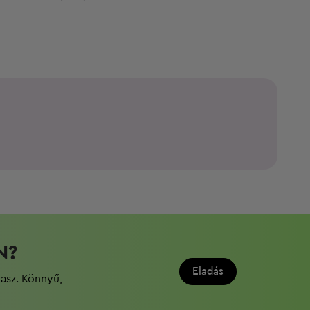
N?
Eladás
dasz. Könnyű,