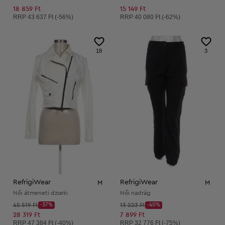
18 859 Ft
15 149 Ft
Ajánlott ár:
Ajánlott ár:
RRP
43 637 Ft (-56%)
RRP
40 080 Ft (-62%)
18
3
RefrigiWear
RefrigiWear
M
M
Női átmeneti dzseki
Női nadrág
Kezdő ár:
Kezdő ár:
45 519 Ft
-37%
13 223 Ft
-40%
Discount Price:
Discount Price:
Csökkentett ár:
Csökkentett ár:
28 319 Ft
7 899 Ft
Ajánlott ár:
Ajánlott ár:
RRP
47 384 Ft (-40%)
RRP
32 776 Ft (-75%)