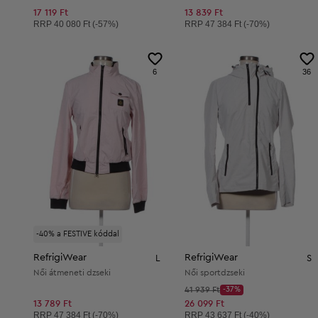
17 119 Ft
13 839 Ft
Ajánlott ár:
Ajánlott ár:
RRP
40 080 Ft (-57%)
RRP
47 384 Ft (-70%)
6
36
-40% a FESTIVE kóddal
RefrigiWear
RefrigiWear
L
S
Női átmeneti dzseki
Női sportdzseki
Kezdő ár:
41 939 Ft
-37%
Discount Price:
Csökkentett ár:
13 789 Ft
26 099 Ft
Ajánlott ár:
Ajánlott ár:
RRP
47 384 Ft (-70%)
RRP
43 637 Ft (-40%)