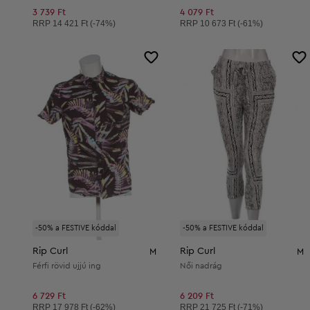
3 739 Ft
4 079 Ft
Ajánlott ár:
Ajánlott ár:
RRP
14 421 Ft (-74%)
RRP
10 673 Ft (-61%)
-50% a FESTIVE kóddal
-50% a FESTIVE kóddal
Rip Curl
Rip Curl
M
M
Férfi rövid ujjú ing
Női nadrág
6 729 Ft
6 209 Ft
Ajánlott ár:
Ajánlott ár:
RRP
17 978 Ft (-62%)
RRP
21 725 Ft (-71%)