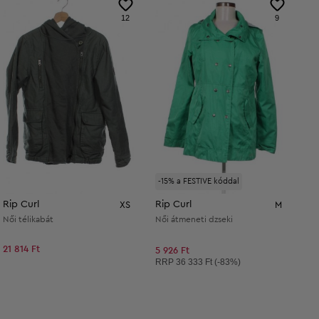
12
9
-15% a FESTIVE kóddal
Rip Curl
Rip Curl
XS
M
Női télikabát
Női átmeneti dzseki
21 814 Ft
5 926 Ft
Ajánlott ár:
RRP
36 333 Ft (-83%)