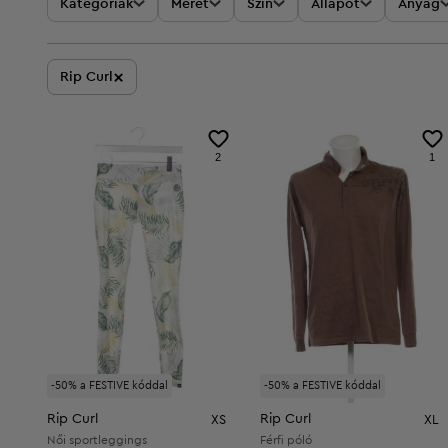
Kategóriák
Méret
Szín
Állapot
Anyag
×
Rip Curl
2
1
-50% a FESTIVE kóddal
-50% a FESTIVE kóddal
Rip Curl
Rip Curl
XS
XL
Női sportleggings
Férfi póló