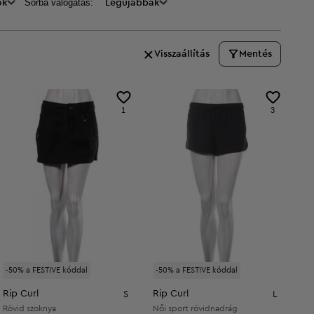
Sorba válogatás:
ők
Legújabbak
Visszaállítás
Mentés
1
3
-50% a FESTIVE kóddal
-50% a FESTIVE kóddal
Rip Curl
Rip Curl
S
L
Rövid szoknya
Női sport rövidnadrág