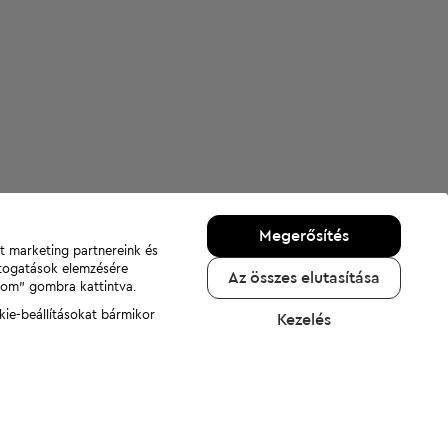
Megerősítés
nt marketing partnereink és
átogatások elemzésére
Az összes elutasítása
adom" gombra kattintva.
kie-beállításokat bármikor
Kezelés