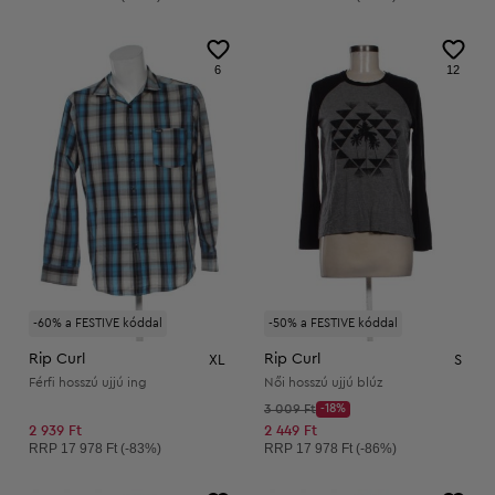
6
12
-60% a FESTIVE kóddal
-50% a FESTIVE kóddal
Rip Curl
Rip Curl
XL
S
Férfi hosszú ujjú ing
Női hosszú ujjú blúz
Kezdő ár:
3 009 Ft
-18%
Discount Price:
Csökkentett ár:
2 939 Ft
2 449 Ft
Ajánlott ár:
Ajánlott ár:
RRP
17 978 Ft (-83%)
RRP
17 978 Ft (-86%)