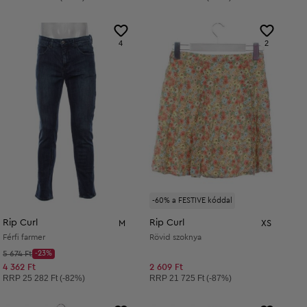
4
2
-60% a FESTIVE kóddal
Rip Curl
Rip Curl
M
XS
Férfi farmer
Rövid szoknya
Kezdő ár:
5 674 Ft
-23%
Discount Price:
Csökkentett ár:
4 362 Ft
2 609 Ft
Ajánlott ár:
Ajánlott ár:
RRP
25 282 Ft (-82%)
RRP
21 725 Ft (-87%)