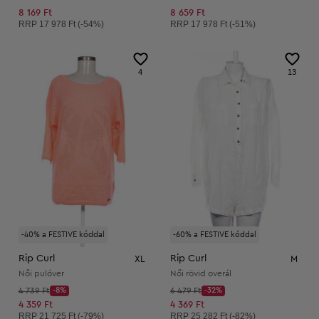
8 169 Ft
8 659 Ft
Ajánlott ár:
Ajánlott ár:
RRP
17 978 Ft (-54%)
RRP
17 978 Ft (-51%)
4
13
-40% a FESTIVE kóddal
-60% a FESTIVE kóddal
Rip Curl
Rip Curl
XL
M
Női pulóver
Női rövid overál
Kezdő ár:
Kezdő ár:
4 739 Ft
-8%
6 479 Ft
-32%
Discount Price:
Discount Price:
Csökkentett ár:
Csökkentett ár:
4 359 Ft
4 369 Ft
Ajánlott ár:
Ajánlott ár:
RRP
21 725 Ft (-79%)
RRP
25 282 Ft (-82%)