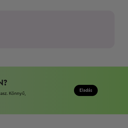
N?
Eladás
dasz. Könnyű,