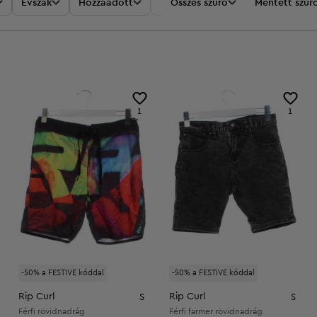
Évszak
Hozzáadott
Akciók
Összes szűrő
Ár
Mentett szűr
1
1
-50% a FESTIVE kóddal
-50% a FESTIVE kóddal
Rip Curl
Rip Curl
S
S
Férfi rövidnadrág
Férfi farmer rövidnadrág