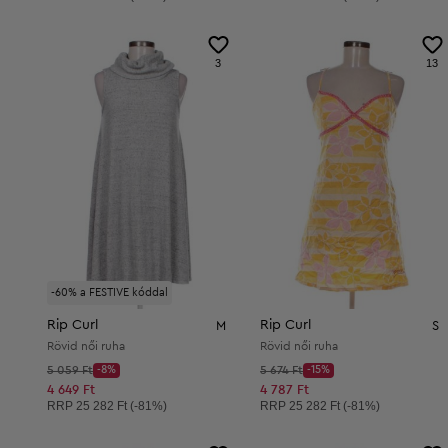
3
13
-60% a FESTIVE kóddal
Rip Curl
Rip Curl
M
S
Rövid női ruha
Rövid női ruha
Kezdő ár:
Kezdő ár:
5 059 Ft
-8%
5 674 Ft
-15%
Discount Price:
Discount Price:
Csökkentett ár:
Csökkentett ár:
4 649 Ft
4 787 Ft
Ajánlott ár:
Ajánlott ár:
RRP
25 282 Ft (-81%)
RRP
25 282 Ft (-81%)