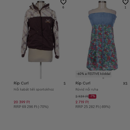
6
1
-60% a FESTIVE kóddal
Rip Curl
Rip Curl
S
XS
Női kabát téli sportokhoz
Rövid női ruha
Kezdő ár:
2 939 Ft
-7%
Discount Price:
Csökkentett ár:
20 399 Ft
2 719 Ft
Ajánlott ár:
Ajánlott ár:
RRP
69 296 Ft (-70%)
RRP
25 282 Ft (-89%)