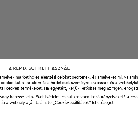
A REMIX SÜTIKET HASZNÁL
t, amelyek marketing és elemzési célokat segítenek, és amelyeket mi, valami
a cookie-kat a tartalom és a hirdetések személyre szabására és a webhelyl
tal kedvelt termékeket. Ha egyetért, kérjük, erősítse meg az "Igen, elfog
agy keresse fel az "Adatvédelmi és sütikre vonatkozó irányelveket". A coo
tja a webhely alján található „Cookie-beállítások” lehetőséget.