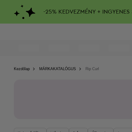
-
25%
KEDVEZMÉNY + INGYENES 
Kezdőlap
MÁRKAKATALÓGUS
Rip Curl