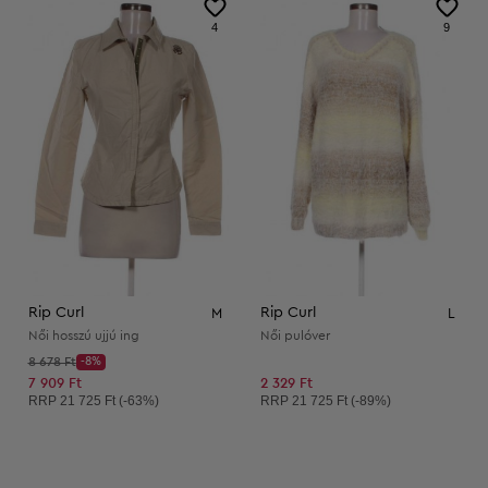
4
9
Rip Curl
Rip Curl
M
L
Női hosszú ujjú ing
Női pulóver
Kezdő ár:
8 678 Ft
-8%
Discount Price:
Csökkentett ár:
7 909 Ft
2 329 Ft
Ajánlott ár:
Ajánlott ár:
RRP
21 725 Ft (-63%)
RRP
21 725 Ft (-89%)