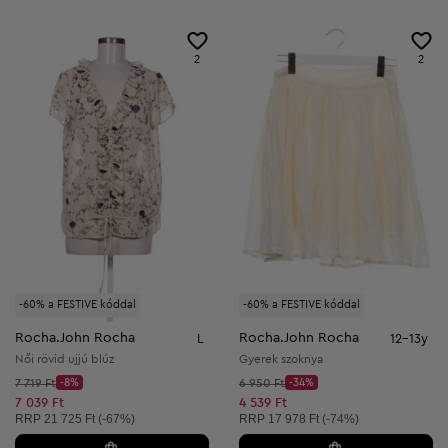
2
2
-60% a FESTIVE kóddal
-60% a FESTIVE kóddal
Rocha.John Rocha
Rocha.John Rocha
L
12-13y
Női rövid ujjú blúz
Gyerek szoknya
Kezdő ár:
Kezdő ár:
7 719 Ft
-8%
6 950 Ft
-34%
Discount Price:
Discount Price:
Csökkentett ár:
Csökkentett ár:
7 039 Ft
4 539 Ft
Ajánlott ár:
Ajánlott ár:
RRP
21 725 Ft (-67%)
RRP
17 978 Ft (-74%)