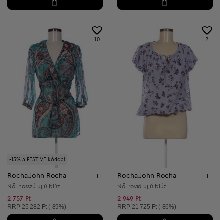
10
2
-15% a FESTIVE kóddal
Rocha.John Rocha
Rocha.John Rocha
L
L
Női hosszú ujjú blúz
Női rövid ujjú blúz
2 757 Ft
2 949 Ft
Ajánlott ár:
Ajánlott ár:
RRP
25 282 Ft (-89%)
RRP
21 725 Ft (-86%)