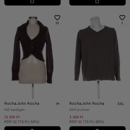
10
1
Rocha.John Rocha
Rocha.John Rocha
M
XXL
Női kardigán
Férfi pulóver
13 259 Ft
3 369 Ft
Ajánlott ár:
Ajánlott ár:
RRP
32 776 Ft (-59%)
RRP
32 776 Ft (-89%)