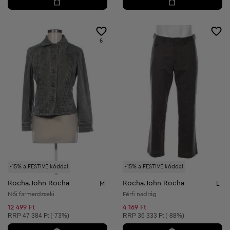
6
-15% a FESTIVE kóddal
-15% a FESTIVE kóddal
Rocha.John Rocha
Rocha.John Rocha
M
L
Női farmerdzseki
Férfi nadrág
12 499 Ft
4 169 Ft
Ajánlott ár:
Ajánlott ár:
RRP
47 384 Ft (-73%)
RRP
36 333 Ft (-88%)