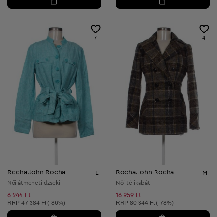
7
4
Rocha.John Rocha
Rocha.John Rocha
L
M
Női átmeneti dzseki
Női télikabát
6 244 Ft
16 959 Ft
Ajánlott ár:
Ajánlott ár:
RRP
47 384 Ft (-86%)
RRP
80 344 Ft (-78%)