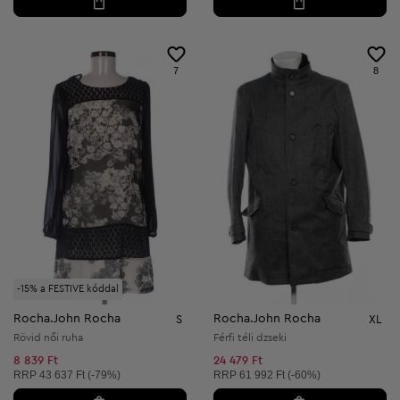
7
8
-15% a FESTIVE kóddal
Rocha.John Rocha
Rocha.John Rocha
S
XL
Rövid női ruha
Férfi téli dzseki
8 839 Ft
24 479 Ft
Ajánlott ár:
Ajánlott ár:
RRP
43 637 Ft (-79%)
RRP
61 992 Ft (-60%)