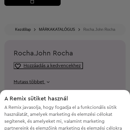
Kezdőlap
MÁRKAKATALÓGUS
Rocha.John Rocha
Rocha.John Rocha
Hozzáadás a kedvencekhez
Mutass többet
A Remix sütiket használ
A Remix javasolja, hogy fogadja el a funkcionális sütik
használatát, amelyek marketing és elemzési célokat
segítenek, és amelyeket mi, valamint marketing
partnereink és elemzőink marketing és elemzési célokra