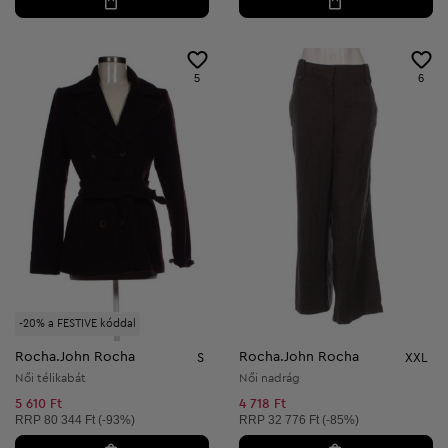
5
6
-20% a FESTIVE kóddal
Rocha.John Rocha
Rocha.John Rocha
S
XXL
Női télikabát
Női nadrág
5 610 Ft
4 718 Ft
Ajánlott ár:
Ajánlott ár:
RRP
80 344 Ft (-93%)
RRP
32 776 Ft (-85%)