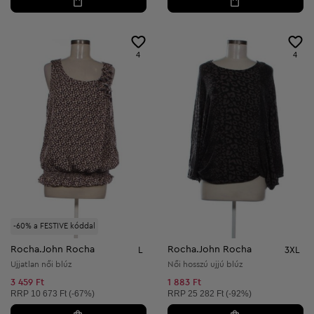
4
4
-60% a FESTIVE kóddal
Rocha.John Rocha
Rocha.John Rocha
L
3XL
Ujjatlan női blúz
Női hosszú ujjú blúz
3 459 Ft
1 883 Ft
Ajánlott ár:
Ajánlott ár:
RRP
10 673 Ft (-67%)
RRP
25 282 Ft (-92%)