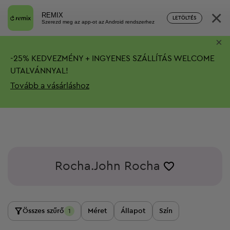
×
REMIX
LETÖLTÉS
Szerezd meg az app-ot az Android rendszerhez
×
-
25%
KEDVEZMÉNY + INGYENES SZÁLLÍTÁS
WELCOME
UTALVÁNNYAL!
Tovább a vásárláshoz
Rocha.John Rocha
Összes szűrő
Méret
Állapot
Szín
1