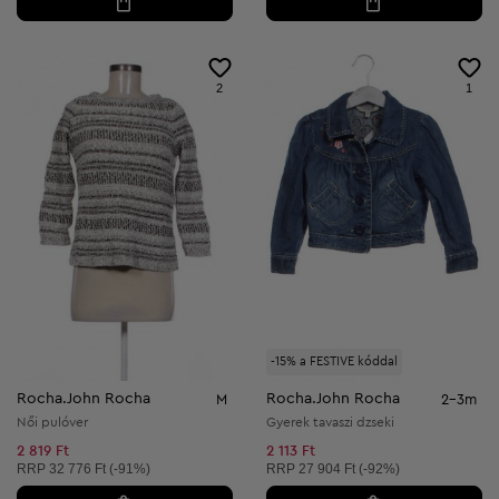
2
1
-15% a FESTIVE kóddal
Rocha.John Rocha
Rocha.John Rocha
M
2-3m
Női pulóver
Gyerek tavaszi dzseki
2 819 Ft
2 113 Ft
Ajánlott ár:
Ajánlott ár:
RRP
32 776 Ft (-91%)
RRP
27 904 Ft (-92%)