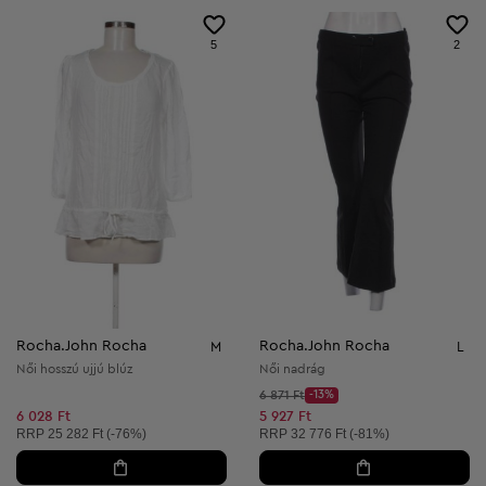
5
2
Rocha.John Rocha
Rocha.John Rocha
M
L
Női hosszú ujjú blúz
Női nadrág
Kezdő ár:
6 871 Ft
-13%
Discount Price:
Csökkentett ár:
6 028 Ft
5 927 Ft
Ajánlott ár:
Ajánlott ár:
RRP
25 282 Ft (-76%)
RRP
32 776 Ft (-81%)