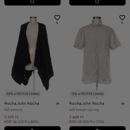
5
5
-20% a FESTIVE kóddal
-15% a FESTIVE kóddal
Rocha.John Rocha
Rocha.John Rocha
M
M
Női poncsó
Női hosszú ujjú ing
5 079 Ft
7 869 Ft
Ajánlott ár:
Ajánlott ár:
RRP
36 333 Ft (-86%)
RRP
29 029 Ft (-72%)