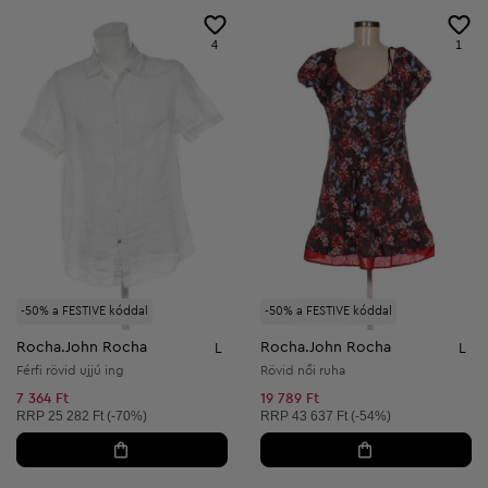
4
1
-50% a FESTIVE kóddal
-50% a FESTIVE kóddal
Rocha.John Rocha
Rocha.John Rocha
L
L
Férfi rövid ujjú ing
Rövid női ruha
7 364 Ft
19 789 Ft
Ajánlott ár:
Ajánlott ár:
RRP
25 282 Ft (-70%)
RRP
43 637 Ft (-54%)