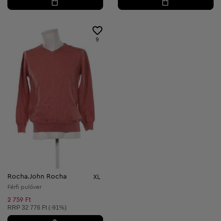
9
Rocha.John Rocha
XL
Férfi pulóver
2 759 Ft
Ajánlott ár:
RRP
32 776 Ft (-91%)