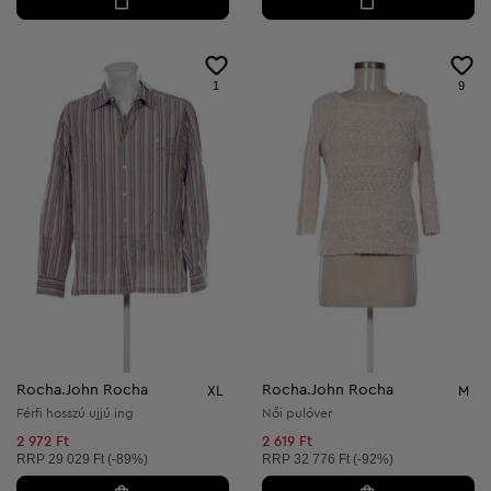
1
9
Rocha.John Rocha
Rocha.John Rocha
XL
M
Férfi hosszú ujjú ing
Női pulóver
2 972 Ft
2 619 Ft
Ajánlott ár:
Ajánlott ár:
RRP
29 029 Ft (-89%)
RRP
32 776 Ft (-92%)