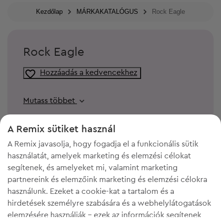
Kezdőlap
MÁRKAKATALÓGUS
Rock Eagle
Rock Eagle
Hozzáadás a kedvencekhez
Mutass többet
A Remix sütiket használ
A Remix javasolja, hogy fogadja el a funkcionális sütik
használatát, amelyek marketing és elemzési célokat
segítenek, és amelyeket mi, valamint marketing
partnereink és elemzőink marketing és elemzési célokra
használunk. Ezeket a cookie-kat a tartalom és a
hirdetések személyre szabására és a webhelylátogatások
elemzésére használják - ezek az információk segítenek
KELL A HELY A GARDRÓBODBAN?