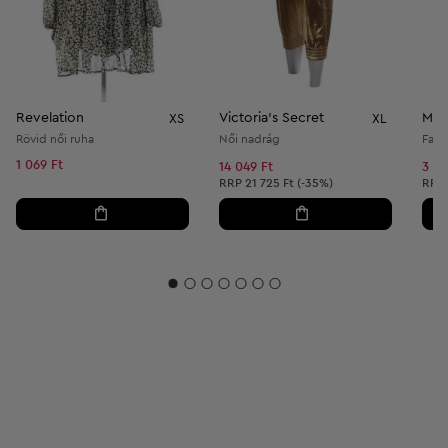
Revelation
Victoria's Secret
Márk
XS
XL
Rövid női ruha
Női nadrág
Farm
1 069 Ft
14 049 Ft
3 38
Ajánlott ár:
Ajánl
RRP
21 725 Ft (-35%)
RRP