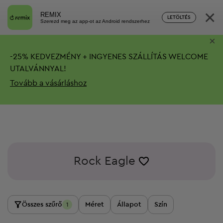
×
REMIX
LETÖLTÉS
Szerezd meg az app-ot az Android rendszerhez
×
-
25%
KEDVEZMÉNY + INGYENES SZÁLLÍTÁS
WELCOME
UTALVÁNNYAL!
Tovább a vásárláshoz
Rock Eagle
Összes szűrő
Méret
Állapot
Szín
1