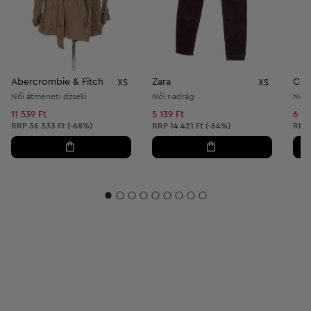
Abercrombie & Fitch
Zara
Co
XS
XS
Női átmeneti dzseki
Női nadrág
Női 
11 539 Ft
5 139 Ft
6 37
Ajánlott ár:
Ajánlott ár:
Ajánl
RRP
36 333 Ft (-68%)
RRP
14 421 Ft (-64%)
RRP