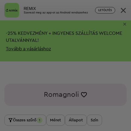
×
REMIX
LETÖLTÉS
Szerezd meg az app-ot az Android rendszerhez
×
-
25%
KEDVEZMÉNY + INGYENES SZÁLLÍTÁS
WELCOME
UTALVÁNNYAL!
Tovább a vásárláshoz
Romagnoli
Összes szűrő
Méret
Állapot
Szín
1