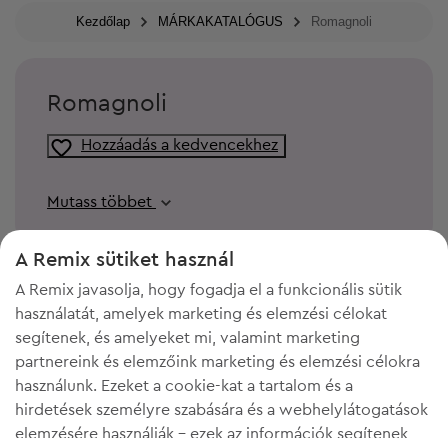
Kezdőlap
MÁRKAKATALÓGUS
Romagnoli
Romagnoli
Hozzáadás a kedvencekhez
Mutass többet
A Remix sütiket használ
A Remix javasolja, hogy fogadja el a funkcionális sütik
használatát, amelyek marketing és elemzési célokat
segítenek, és amelyeket mi, valamint marketing
partnereink és elemzőink marketing és elemzési célokra
használunk. Ezeket a cookie-kat a tartalom és a
hirdetések személyre szabására és a webhelylátogatások
elemzésére használják - ezek az információk segítenek
KELL A HELY A GARDRÓBODBAN?