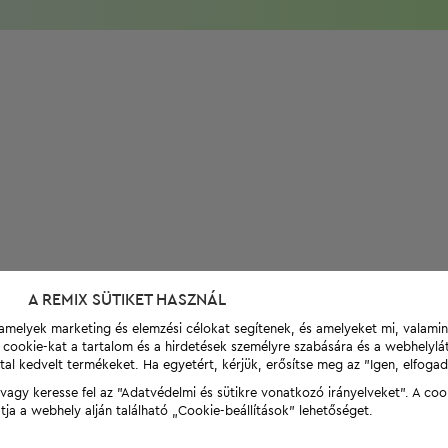
A REMIX SÜTIKET HASZNÁL
t, amelyek marketing és elemzési célokat segítenek, és amelyeket mi, valami
a cookie-kat a tartalom és a hirdetések személyre szabására és a webhelyl
tal kedvelt termékeket. Ha egyetért, kérjük, erősítse meg az "Igen, elfog
agy keresse fel az "Adatvédelmi és sütikre vonatkozó irányelveket". A coo
tja a webhely alján található „Cookie-beállítások” lehetőséget.