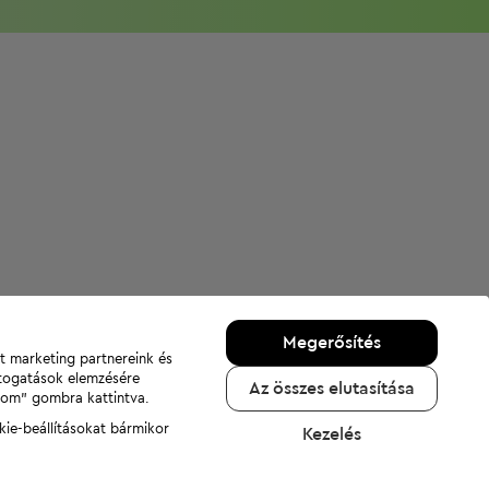
Megerősítés
nt marketing partnereink és
átogatások elemzésére
Az összes elutasítása
adom" gombra kattintva.
kie-beállításokat bármikor
Kezelés