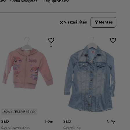
Sorba válogatás:
ők
Legújabbak
Visszaállítás
Mentés
1
-50% a FESTIVE kóddal
S&D
S&D
1-2m
8-9y
Gyerek sweatshirt
Gyerek ing