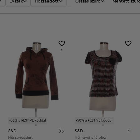
Évszak
Hozzáadott
Akciók
Összes szűrő
Ár
Mentett szűr
7
-50% a FESTIVE kóddal
-50% a FESTIVE kóddal
S&D
S&D
XS
M
Női sweatshirt
Női rövid ujjú blúz