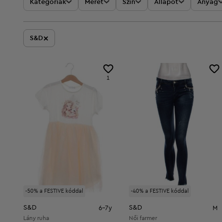
Kategóriák
Méret
Szín
Állapot
Anyag
×
S&D
1
-50% a FESTIVE kóddal
-40% a FESTIVE kóddal
S&D
S&D
6-7y
M
Lány ruha
Női farmer