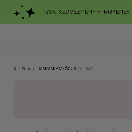
-
25%
KEDVEZMÉNY + INGYENES 
Kezdőlap
MÁRKAKATALÓGUS
S&D