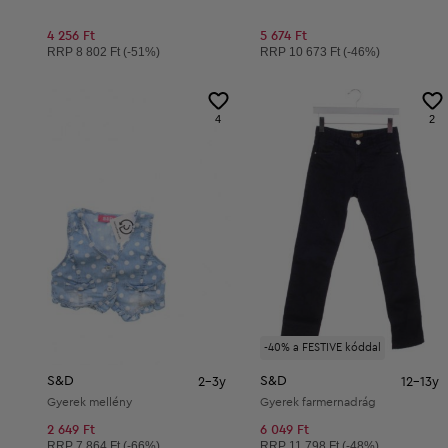
4 256 Ft
5 674 Ft
Ajánlott ár:
Ajánlott ár:
RRP
8 802 Ft (-51%)
RRP
10 673 Ft (-46%)
4
2
-40% a FESTIVE kóddal
S&D
S&D
2-3y
12-13y
Gyerek mellény
Gyerek farmernadrág
2 649 Ft
6 049 Ft
Ajánlott ár:
Ajánlott ár:
RRP
7 864 Ft (-66%)
RRP
11 798 Ft (-48%)