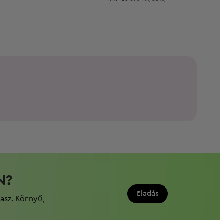
N?
Eladás
dasz. Könnyű,