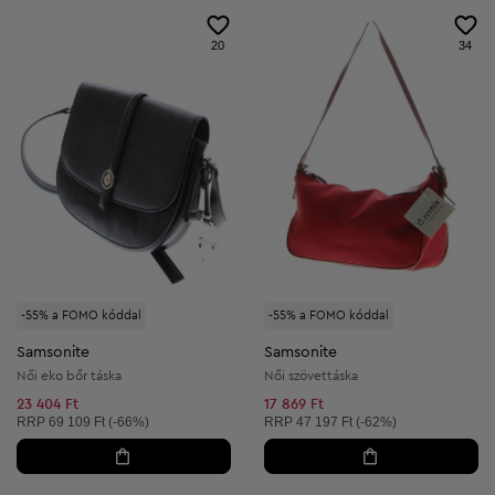
20
34
-55% a FOMO kóddal
-55% a FOMO kóddal
Samsonite
Samsonite
Női eko bőr táska
Női szövettáska
23 404 Ft
17 869 Ft
Ajánlott ár:
Ajánlott ár:
RRP
69 109 Ft (-66%)
RRP
47 197 Ft (-62%)