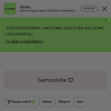
×
REMIX
LETÖLTÉS
Szerezd meg az app-ot az Android rendszerhez
×
-
25%
KEDVEZMÉNY + INGYENES SZÁLLÍTÁS
WELCOME
UTALVÁNNYAL!
Tovább a vásárláshoz
Samsonite
Összes szűrő
Méret
Állapot
Szín
1