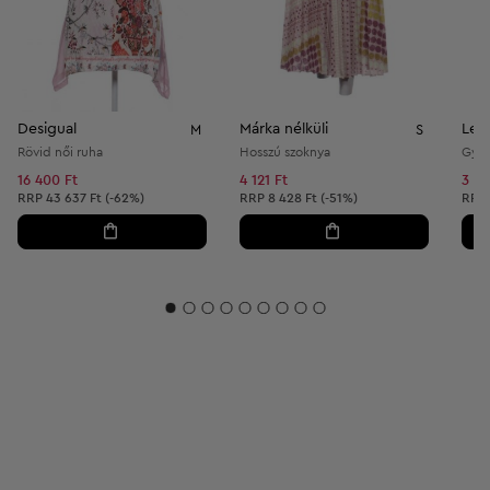
Desigual
Márka nélküli
Lew
M
S
Rövid női ruha
Hosszú szoknya
Gyer
16 400 Ft
4 121 Ft
3 44
Ajánlott ár:
Ajánlott ár:
Ajánl
RRP
43 637 Ft (-62%)
RRP
8 428 Ft (-51%)
RRP