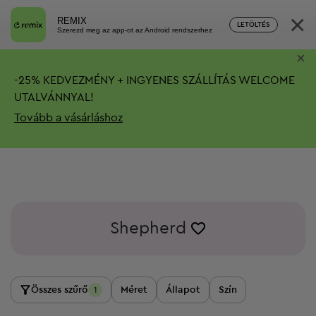
×
REMIX
LETÖLTÉS
Szerezd meg az app-ot az Android rendszerhez
×
-
25%
KEDVEZMÉNY + INGYENES SZÁLLÍTÁS
WELCOME
UTALVÁNNYAL!
Tovább a vásárláshoz
Shepherd
Összes szűrő
Méret
Állapot
Szín
1