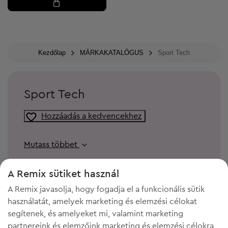
Kezdőlap
MÁRKAKATALÓGUS
Sport Tech
Sport Tech
Hozzáadás a kedvencekhez
Mutass többet
A Remix sütiket használ
A Remix javasolja, hogy fogadja el a funkcionális sütik
használatát, amelyek marketing és elemzési célokat
segítenek, és amelyeket mi, valamint marketing
partnereink és elemzőink marketing és elemzési célokra