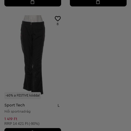
8
-60% a FESTIVE kóddal
Sport Tech
L
Női sportnadrág
1 419 Ft
Ajánlott ár:
RRP
14 421 Ft (-90%)