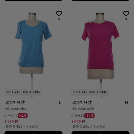
3
3
-60% a FESTIVE kóddal
-50% a FESTIVE kóddal
Sport Tech
Sport Tech
L
M
Női sportblúz
Női sportpóló
Kezdő ár:
Kezdő ár:
2 579 Ft
-42%
2 128 Ft
-50%
Discount Price:
Discount Price:
Csökkentett ár:
Csökkentett ár:
1 489 Ft
1 049 Ft
Ajánlott ár:
Ajánlott ár:
RRP
8 428 Ft (-82%)
RRP
5 245 Ft (-80%)