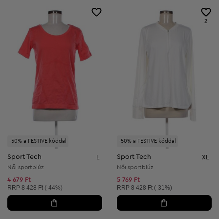
2
-50% a FESTIVE kóddal
-50% a FESTIVE kóddal
Sport Tech
Sport Tech
L
XL
Női sportblúz
Női sportblúz
4 679 Ft
5 769 Ft
Ajánlott ár:
Ajánlott ár:
RRP
8 428 Ft (-44%)
RRP
8 428 Ft (-31%)