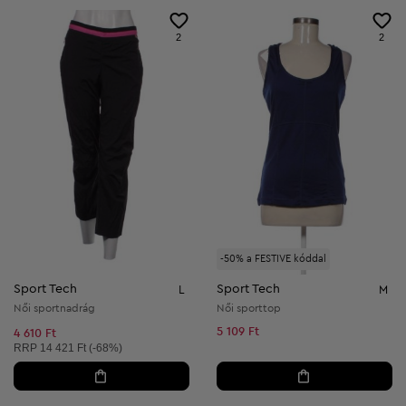
2
2
-50% a FESTIVE kóddal
Sport Tech
Sport Tech
L
M
Női sportnadrág
Női sporttop
5 109 Ft
4 610 Ft
Ajánlott ár:
RRP
14 421 Ft (-68%)