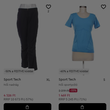
2
-50% a FESTIVE kóddal
-60% a FESTIVE kóddal
Sport Tech
Sport Tech
XL
S
Női nadrág
Női sportpóló
Kezdő ár:
2 219 Ft
-33%
Discount Price:
Csökkentett ár:
4 526 Ft
1 469 Ft
Ajánlott ár:
Ajánlott ár:
RRP
10 673 Ft (-57%)
RRP
5 245 Ft (-71%)