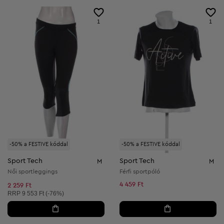
1
1
-50% a FESTIVE kóddal
-50% a FESTIVE kóddal
Sport Tech
Sport Tech
M
M
Női sportleggings
Férfi sportpóló
4 459 Ft
2 259 Ft
Ajánlott ár:
RRP
9 553 Ft (-76%)