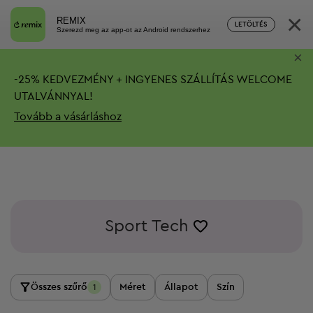
×
REMIX
LETÖLTÉS
Szerezd meg az app-ot az Android rendszerhez
×
-
25%
KEDVEZMÉNY + INGYENES SZÁLLÍTÁS
WELCOME
UTALVÁNNYAL!
Tovább a vásárláshoz
Sport Tech
Összes szűrő
Méret
Állapot
Szín
1