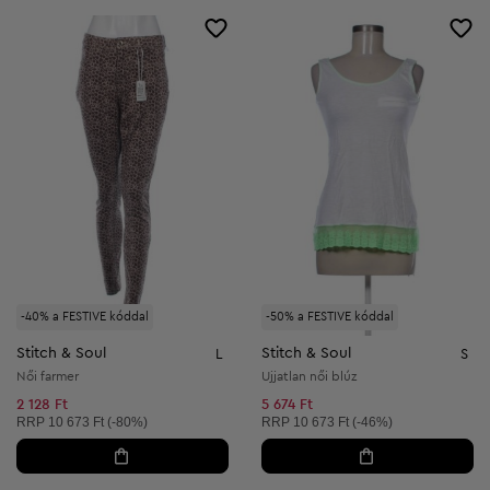
-40% a FESTIVE kóddal
-50% a FESTIVE kóddal
Stitch & Soul
Stitch & Soul
L
S
Női farmer
Ujjatlan női blúz
2 128 Ft
5 674 Ft
Ajánlott ár:
Ajánlott ár:
RRP
10 673 Ft (-80%)
RRP
10 673 Ft (-46%)