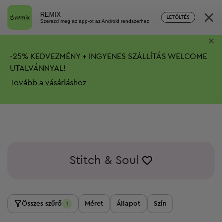
×
REMIX
LETÖLTÉS
Szerezd meg az app-ot az Android rendszerhez
×
-
25%
KEDVEZMÉNY + INGYENES SZÁLLÍTÁS
WELCOME
UTALVÁNNYAL!
Tovább a vásárláshoz
Stitch & Soul
Összes szűrő
Méret
Állapot
Szín
1