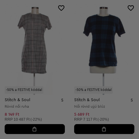
-50% a FESTIVE kóddal
-50% a FESTIVE kóddal
Stitch & Soul
Stitch & Soul
S
S
Rövid női ruha
Női rövid ujjú blúz
8 149 Ft
5 689 Ft
Ajánlott ár:
Ajánlott ár:
RRP
10 487 Ft (-22%)
RRP
7 117 Ft (-20%)