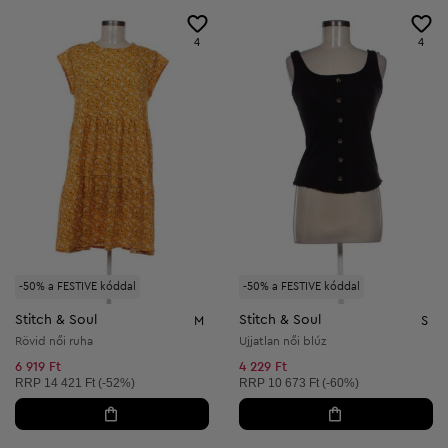
4
4
-50% a FESTIVE kóddal
-50% a FESTIVE kóddal
Stitch & Soul
Stitch & Soul
M
S
Rövid női ruha
Ujjatlan női blúz
6 919 Ft
4 229 Ft
Ajánlott ár:
Ajánlott ár:
RRP
14 421 Ft (-52%)
RRP
10 673 Ft (-60%)