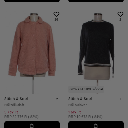
26
2
-20% a FESTIVE kóddal
Stitch & Soul
Stitch & Soul
M
L
Női télikabát
Női pulóver
5 739 Ft
1 619 Ft
Ajánlott ár:
Ajánlott ár:
RRP
32 776 Ft (-82%)
RRP
10 673 Ft (-84%)