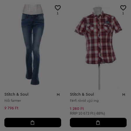
1
1
Stitch & Soul
Stitch & Soul
M
M
Női farmer
Férfi rövid ujjú ing
9 796 Ft
1 280 Ft
Ajánlott ár:
RRP
10 673 Ft (-88%)