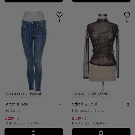
1
1
-40% a FESTIVE kóddal
-40% a FESTIVE kóddal
Stitch & Soul
Stitch & Soul
M
S
Női farmer
Női hosszú ujjú blúz
2 229 Ft
2 519 Ft
Ajánlott ár:
Ajánlott ár:
RRP
10 673 Ft (-79%)
RRP
7 117 Ft (-64%)