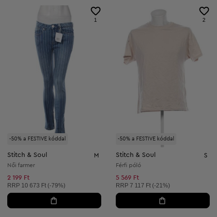
1
2
-50% a FESTIVE kóddal
-50% a FESTIVE kóddal
Stitch & Soul
Stitch & Soul
M
S
Női farmer
Férfi póló
2 199 Ft
5 569 Ft
Ajánlott ár:
Ajánlott ár:
RRP
10 673 Ft (-79%)
RRP
7 117 Ft (-21%)