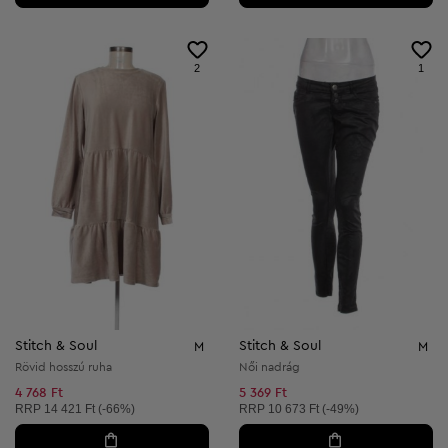
2
1
Stitch & Soul
Stitch & Soul
M
M
Rövid hosszú ruha
Női nadrág
4 768 Ft
5 369 Ft
Ajánlott ár:
Ajánlott ár:
RRP
14 421 Ft (-66%)
RRP
10 673 Ft (-49%)