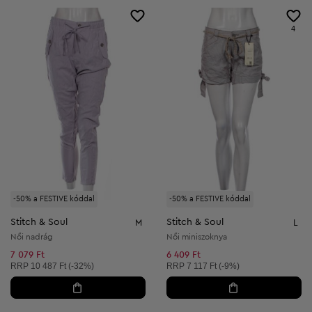
4
-50% a FESTIVE kóddal
-50% a FESTIVE kóddal
Stitch & Soul
Stitch & Soul
M
L
Női nadrág
Női miniszoknya
7 079 Ft
6 409 Ft
Ajánlott ár:
Ajánlott ár:
RRP
10 487 Ft (-32%)
RRP
7 117 Ft (-9%)