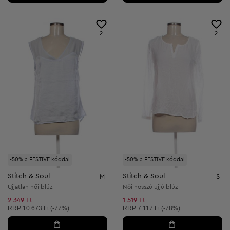
2
2
-50% a FESTIVE kóddal
-50% a FESTIVE kóddal
Stitch & Soul
Stitch & Soul
M
S
Ujjatlan női blúz
Női hosszú ujjú blúz
2 349 Ft
1 519 Ft
Ajánlott ár:
Ajánlott ár:
RRP
10 673 Ft (-77%)
RRP
7 117 Ft (-78%)