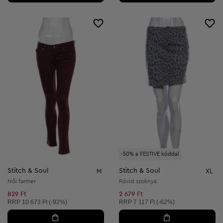
-50% a FESTIVE kóddal
Stitch & Soul
Stitch & Soul
M
XL
Női farmer
Rövid szoknya
829 Ft
2 679 Ft
Ajánlott ár:
Ajánlott ár:
RRP
10 673 Ft (-92%)
RRP
7 117 Ft (-62%)