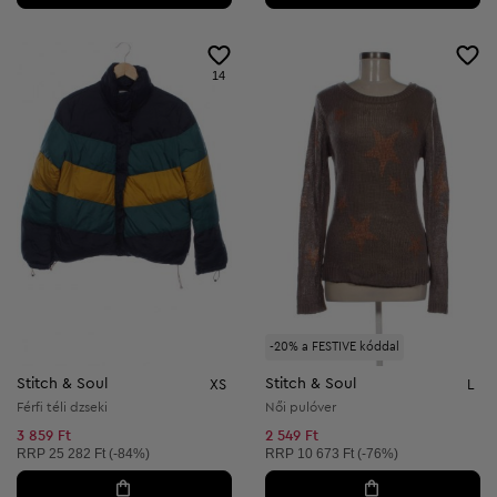
14
-20% a FESTIVE kóddal
Stitch & Soul
Stitch & Soul
XS
L
Férfi téli dzseki
Női pulóver
3 859 Ft
2 549 Ft
Ajánlott ár:
Ajánlott ár:
RRP
25 282 Ft (-84%)
RRP
10 673 Ft (-76%)