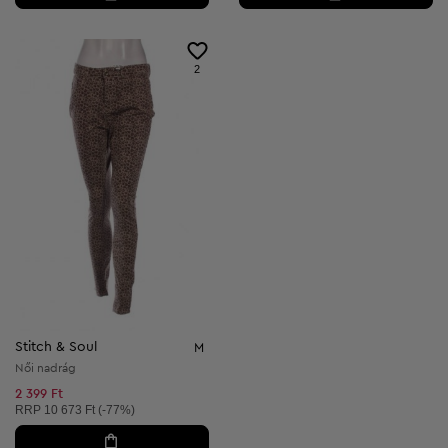
2
Stitch & Soul
M
Női nadrág
2 399 Ft
Ajánlott ár:
RRP
10 673 Ft (-77%)