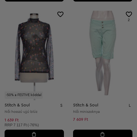
2
-50% a FESTIVE kóddal
Stitch & Soul
Stitch & Soul
S
L
Női hosszú ujjú blúz
Női miniszoknya
7 609 Ft
1 639 Ft
Ajánlott ár:
RRP
7 117 Ft (-76%)