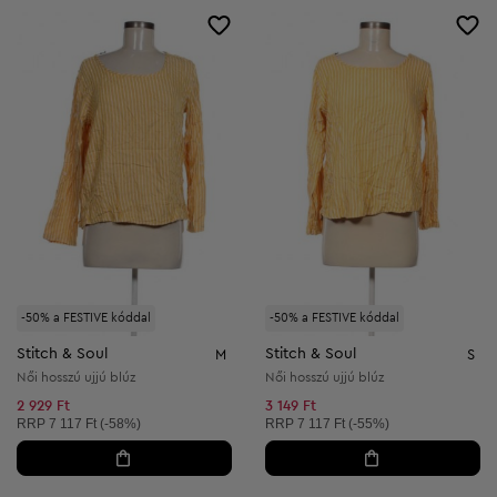
-50% a FESTIVE kóddal
-50% a FESTIVE kóddal
Stitch & Soul
Stitch & Soul
M
S
Női hosszú ujjú blúz
Női hosszú ujjú blúz
2 929 Ft
3 149 Ft
Ajánlott ár:
Ajánlott ár:
RRP
7 117 Ft (-58%)
RRP
7 117 Ft (-55%)