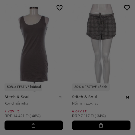
-50% a FESTIVE kóddal
-50% a FESTIVE kóddal
Stitch & Soul
Stitch & Soul
M
M
Rövid női ruha
Női miniszoknya
7 729 Ft
4 679 Ft
Ajánlott ár:
Ajánlott ár:
RRP
14 421 Ft (-46%)
RRP
7 117 Ft (-34%)