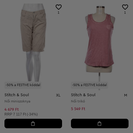
1
1
-50% a FESTIVE kóddal
-50% a FESTIVE kóddal
Stitch & Soul
Stitch & Soul
XL
M
Női miniszoknya
Női trikó
5 549 Ft
4 679 Ft
Ajánlott ár:
RRP
7 117 Ft (-34%)