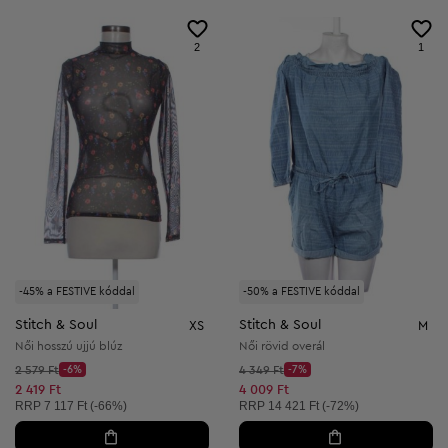
2
1
-45% a FESTIVE kóddal
-50% a FESTIVE kóddal
Stitch & Soul
Stitch & Soul
XS
M
Női hosszú ujjú blúz
Női rövid overál
Kezdő ár:
Kezdő ár:
2 579 Ft
-6%
4 349 Ft
-7%
Discount Price:
Discount Price:
Csökkentett ár:
Csökkentett ár:
2 419 Ft
4 009 Ft
Ajánlott ár:
Ajánlott ár:
RRP
7 117 Ft (-66%)
RRP
14 421 Ft (-72%)