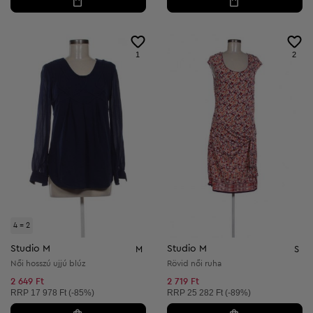
1
2
4 = 2
Studio M
Studio M
M
S
Női hosszú ujjú blúz
Rövid női ruha
2 649 Ft
2 719 Ft
Ajánlott ár:
Ajánlott ár:
RRP
17 978 Ft (-85%)
RRP
25 282 Ft (-89%)