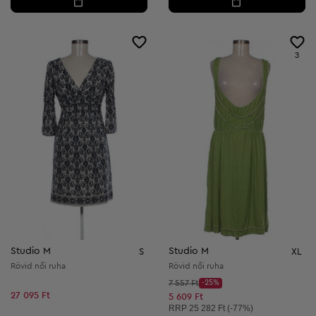
3
Studio M
Studio M
S
XL
Rövid női ruha
Rövid női ruha
Kezdő ár:
7 557 Ft
-25%
Discount Price:
27 095 Ft
Csökkentett ár:
5 609 Ft
Ajánlott ár:
RRP
25 282 Ft (-77%)