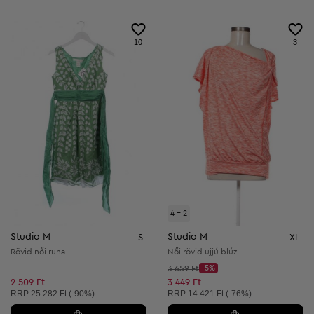
10
3
4 = 2
Studio M
Studio M
S
XL
Rövid női ruha
Női rövid ujjú blúz
Kezdő ár:
3 659 Ft
-5%
Discount Price:
Csökkentett ár:
2 509 Ft
3 449 Ft
Ajánlott ár:
Ajánlott ár:
RRP
25 282 Ft (-90%)
RRP
14 421 Ft (-76%)