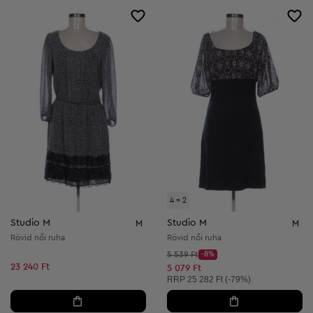
4 = 2
Studio M
Studio M
M
M
Rövid női ruha
Rövid női ruha
Kezdő ár:
5 539 Ft
-8%
Discount Price:
23 240 Ft
Csökkentett ár:
5 079 Ft
Ajánlott ár:
RRP
25 282 Ft (-79%)