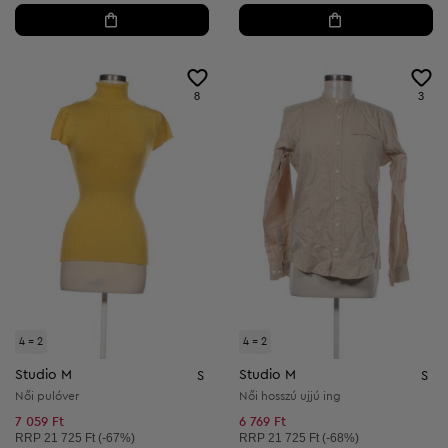
8
3
4 = 2
4 = 2
Studio M
Studio M
S
S
Női pulóver
Női hosszú ujjú ing
7 059 Ft
6 769 Ft
Ajánlott ár:
Ajánlott ár:
RRP
21 725 Ft (-67%)
RRP
21 725 Ft (-68%)