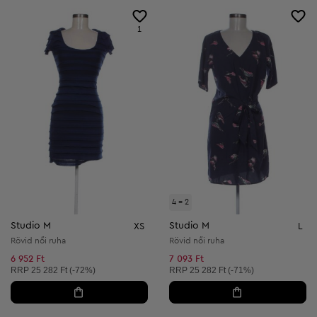
1
4 = 2
Studio M
Studio M
XS
L
Rövid női ruha
Rövid női ruha
6 952 Ft
7 093 Ft
Ajánlott ár:
Ajánlott ár:
RRP
25 282 Ft (-72%)
RRP
25 282 Ft (-71%)