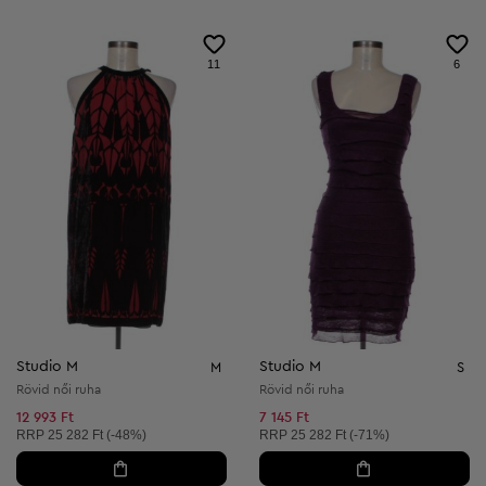
11
6
Studio M
Studio M
M
S
Rövid női ruha
Rövid női ruha
12 993 Ft
7 145 Ft
Ajánlott ár:
Ajánlott ár:
RRP
25 282 Ft (-48%)
RRP
25 282 Ft (-71%)