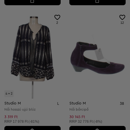
2
12
4 = 2
Studio M
Studio M
L
38
Női hosszú ujjú blúz
Női bőrcipő
3 319 Ft
30 145 Ft
Ajánlott ár:
Ajánlott ár:
RRP
17 978 Ft (-81%)
RRP
32 776 Ft (-8%)